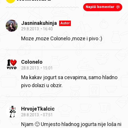
Napiši komentar
Jasninakuhinja
Autor
29.8.2013.
16:40
Moze ,moze Colonelo ,moze i pivo :)
Colonelo
28.8.2013.
15:01
Ma kakav jogurt sa cevapima, samo hladno
pivo dolazi u obzir.
HrvojeTkalcic
28.8.2013.
07:51
Njam 🙂 Umjesto hladnog jogurta nije loša ni