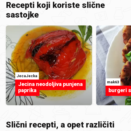
Recepti koji koriste slične
sastojke
JecaJecka
mak63
Jecina neodoljiva punjena
paprika
burgeri s
Slični recepti, a opet različiti