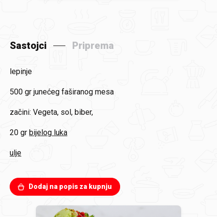
Sastojci
Priprema
lepinje
500 gr
junećeg faširanog mesa
začini: Vegeta, sol, biber,
20 gr
bijelog luka
ulje
Dodaj na popis za kupnju