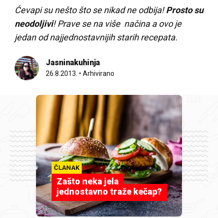
Ćevapi su nešto što se nikad ne odbija!
Prosto su
neodoljivi
! Prave se na više načina a ovo je
jedan od najjednostavnijih starih recepata.
Jasninakuhinja
26.8.2013.
•
Arhivirano
ČLANAK
Zašto neka jela
jednostavno traže kečap?