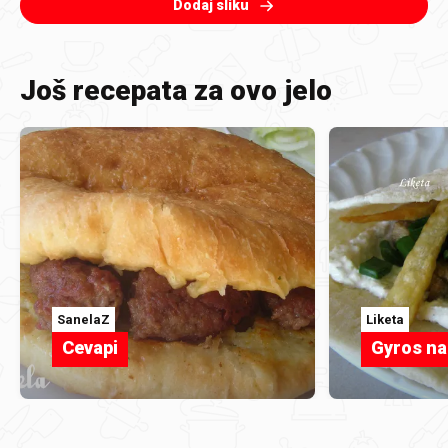
Dodaj sliku
Još recepata za ovo jelo
SanelaZ
Liketa
Cevapi
Gyros na