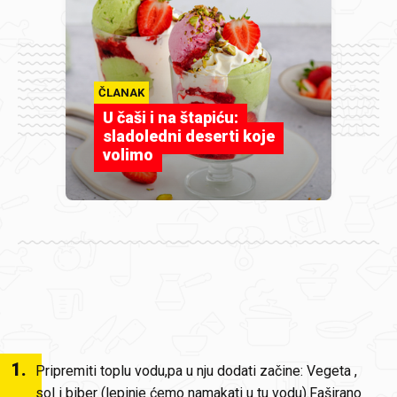
ČLANAK
U čaši i na štapiću:
sladoledni deserti koje
volimo
1
.
Pripremiti toplu vodu,pa u nju dodati začine: Vegeta ,
sol i biber (lepinje ćemo namakati u tu vodu).Faširano