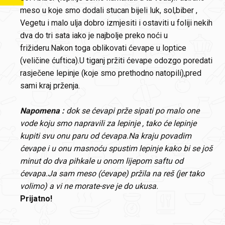
meso u koje smo dodali stucan bijeli luk, sol,biber ,
Vegetu i malo ulja dobro izmjesiti i ostaviti u foliji nekih
dva do tri sata iako je najbolje preko noći u
frižideru.Nakon toga oblikovati ćevape u loptice
(veličine ćuftica).U tiganj pržiti ćevape odozgo poredati
rasječene lepinje (koje smo prethodno natopili),pred
sami kraj prženja.
Napomena :
dok se ćevapi prže sipati po malo one
vode koju smo napravili za lepinje , tako će lepinje
kupiti svu onu paru od ćevapa.Na kraju povadim
ćevape i u onu masnoću spustim lepinje kako bi se još
minut do dva pihkale u onom lijepom saftu od
ćevapa.Ja sam meso (ćevape) pržila na reš (jer tako
volimo) a vi ne morate-sve je do ukusa.
Prijatno!