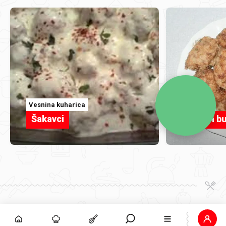
Vesnina kuharica
Jona
Šakavci
Kadun bu