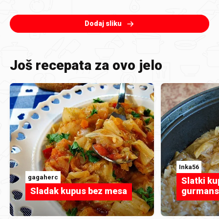
Dodaj sliku
Još recepata za ovo jelo
Inka56
gagaherc
Slatki k
Sladak kupus bez mesa
gurmansk