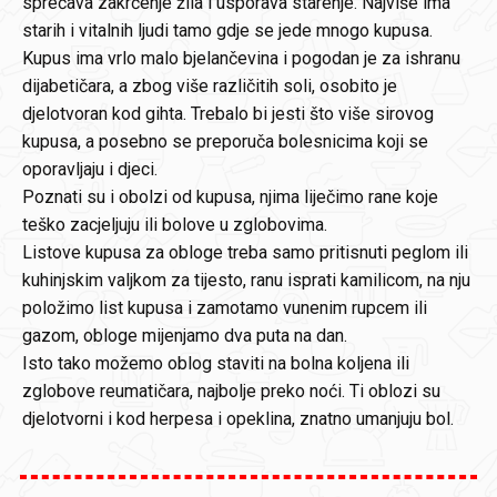
sprečava zakrčenje žila i usporava starenje. Najviše ima
starih i vitalnih ljudi tamo gdje se jede mnogo kupusa.
Kupus ima vrlo malo bjelančevina i pogodan je za ishranu
dijabetičara, a zbog više različitih soli, osobito je
djelotvoran kod gihta. Trebalo bi jesti što više sirovog
kupusa, a posebno se preporuča bolesnicima koji se
oporavljaju i djeci.
Poznati su i obolzi od kupusa, njima liječimo rane koje
teško zacjeljuju ili bolove u zglobovima.
Listove kupusa za obloge treba samo pritisnuti peglom ili
kuhinjskim valjkom za tijesto, ranu isprati kamilicom, na nju
položimo list kupusa i zamotamo vunenim rupcem ili
gazom, obloge mijenjamo dva puta na dan.
Isto tako možemo oblog staviti na bolna koljena ili
zglobove reumatičara, najbolje preko noći. Ti oblozi su
djelotvorni i kod herpesa i opeklina, znatno umanjuju bol.