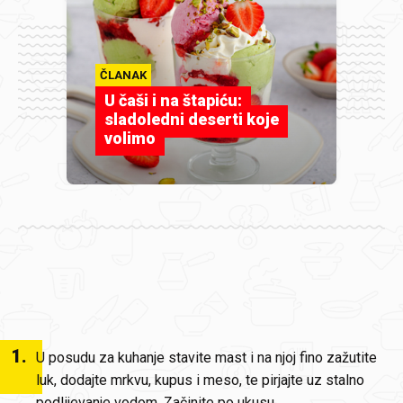
ČLANAK
U čaši i na štapiću:
sladoledni deserti koje
volimo
1
.
U posudu za kuhanje stavite mast i na njoj fino zažutite
luk, dodajte mrkvu, kupus i meso, te pirjajte uz stalno
podlijevanje vodom. Začinite po ukusu.