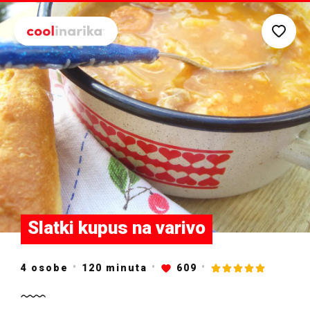
Preskoči na glavni sadržaj
Slatki kupus na varivo
4 osobe
120
minuta
609