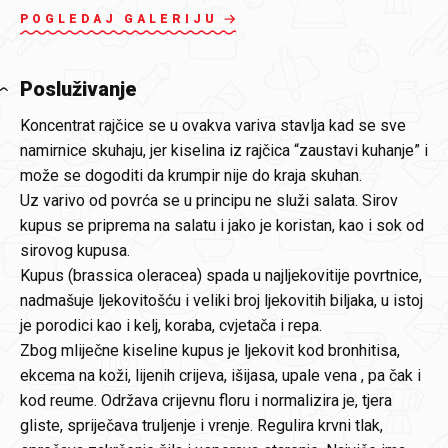
POGLEDAJ GALERIJU
Posluživanje
Koncentrat rajčice se u ovakva variva stavlja kad se sve
namirnice skuhaju, jer kiselina iz rajčica “zaustavi kuhanje” i
može se dogoditi da krumpir nije do kraja skuhan.
Uz varivo od povrća se u principu ne služi salata. Sirov
kupus se priprema na salatu i jako je koristan, kao i sok od
sirovog kupusa.
Kupus (brassica oleracea) spada u najljekovitije povrtnice,
nadmašuje ljekovitošću i veliki broj ljekovitih biljaka, u istoj
je porodici kao i kelj, koraba, cvjetača i repa.
Zbog mliječne kiseline kupus je ljekovit kod bronhitisa,
ekcema na koži, lijenih crijeva, išijasa, upale vena , pa čak i
kod reume. Održava crijevnu floru i normalizira je, tjera
gliste, spriječava truljenje i vrenje. Regulira krvni tlak,