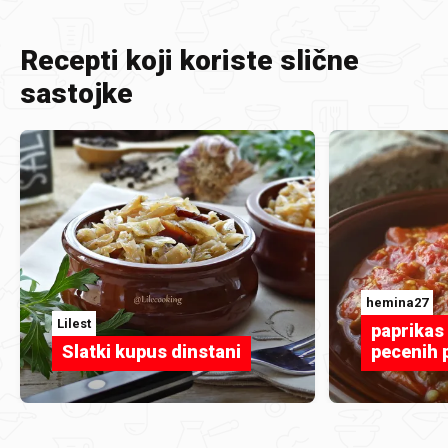
Recepti koji koriste slične
sastojke
hemina27
Lilest
paprikas
Slatki kupus dinstani
pecenih 