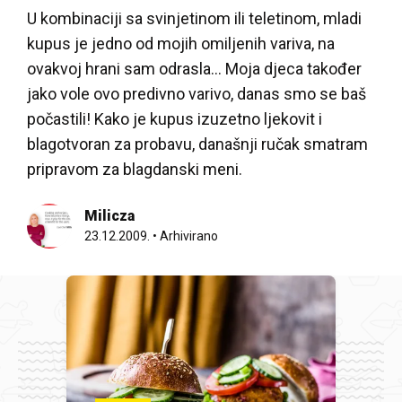
U kombinaciji sa svinjetinom ili teletinom, mladi
kupus je jedno od mojih omiljenih variva, na
ovakvoj hrani sam odrasla… Moja djeca također
jako vole ovo predivno varivo, danas smo se baš
počastili! Kako je kupus izuzetno ljekovit i
blagotvoran za probavu, današnji ručak smatram
pripravom za blagdanski meni.
Milicza
23.12.2009.
•
Arhivirano