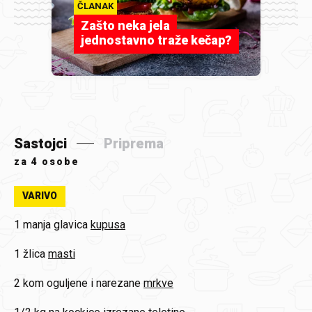
ČLANAK
Zašto neka jela
jednostavno traže kečap?
Sastojci
Priprema
za
4 osobe
VARIVO
1 manja glavica
kupusa
1 žlica
masti
2 kom oguljene i narezane
mrkve