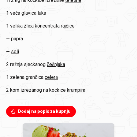
1/2 kg na kockice izrezane
teletine
1 veća glavica
luka
1 velika žlica
koncentrata rajčice
--
papra
--
soli
2 režnja sjeckanog
češnjaka
1 zelena grančica
celera
2 kom izrezanog na kockice
krumpira
Dodaj na popis za kupnju