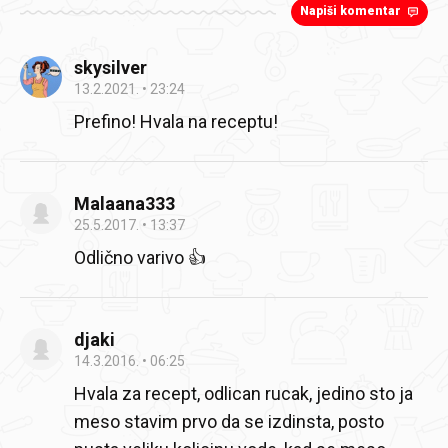
Napiši komentar
skysilver
13.2.2021.
23:24
Prefino! Hvala na receptu!
Malaana333
25.5.2017.
13:37
Odlično varivo 👍
djaki
14.3.2016.
06:25
Hvala za recept, odlican rucak, jedino sto ja
meso stavim prvo da se izdinsta, posto