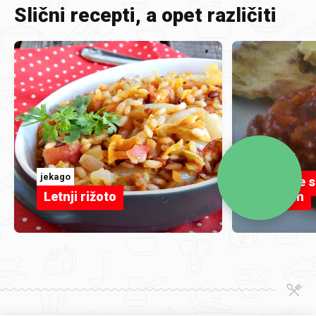
Slični recepti, a opet različiti
STRINA
jekago
Tikvice 
Letnji rižoto
pireom