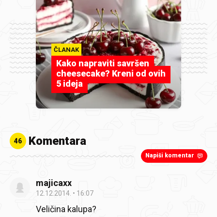
ČLANAK
Kako napraviti savršen
cheesecake? Kreni od ovih
5 ideja
Komentara
46
Napiši komentar
majicaxx
12.12.2014.
16:07
Veličina kalupa?