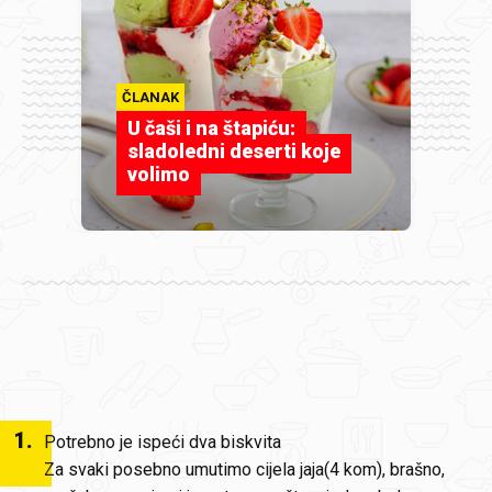
ČLANAK
U čaši i na štapiću:
sladoledni deserti koje
volimo
1
.
Potrebno je ispeći dva biskvita
Za svaki posebno umutimo cijela jaja(4 kom), brašno,