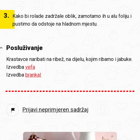
3
.
Kako bi rolade zadržale oblik, zamotamo ih u alu foliju i
pustimo da odstoje na hladnom mjestu.
Posluživanje
Krastavce naribati na ribež, na dijelu, kojim ribamo i jabuke.
Izvedba
vefa
Izvedba
brankaI
Prijavi neprimjeren sadržaj