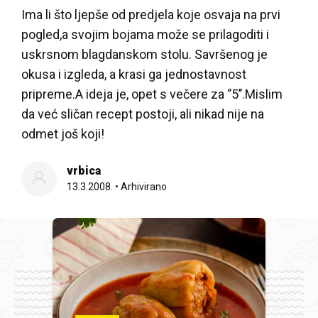
Ima li što ljepše od predjela koje osvaja na prvi
pogled,a svojim bojama može se prilagoditi i
uskrsnom blagdanskom stolu. Savršenog je
okusa i izgleda, a krasi ga jednostavnost
pripreme.A ideja je, opet s večere za ‘’5’’.Mislim
da već sličan recept postoji, ali nikad nije na
odmet još koji!
vrbica
13.3.2008.
•
Arhivirano