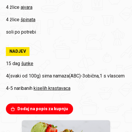
4 žlice
ajvara
4 žlice
špinata
soli
po potrebi
NADJEV
15 dag
šunke
4(svaki od 100g)
sirna namaza(ABC)-3obična,1 s vlascem
4-5 naribanih
kiselih krastavaca
Dodaj na popis za kupnju