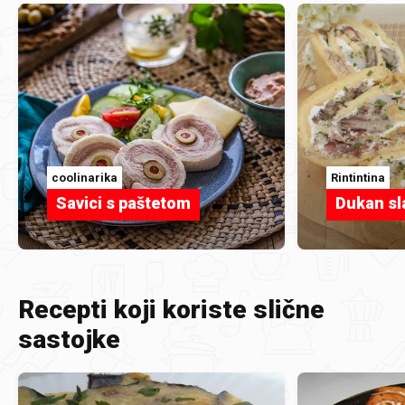
coolinarika
Rintintina
Savici s paštetom
Dukan sl
Recepti koji koriste slične
sastojke