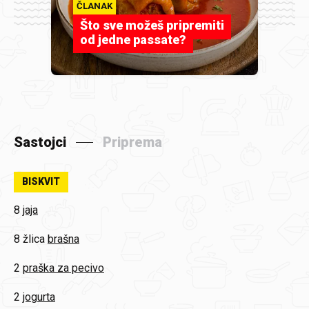
ČLANAK
Što sve možeš pripremiti
od jedne passate?
Sastojci
Priprema
BISKVIT
8
jaja
8 žlica
brašna
2
praška za pecivo
2
jogurta