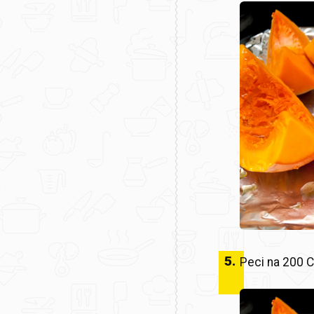
5
.
Peci na 200 C