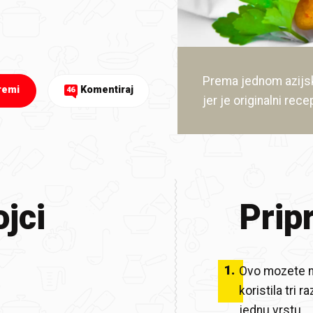
Prema jednom azijs
remi
Komentiraj
46
jer je originalni rece
jci
Prip
1
.
Ovo mozete na
koristila tri 
jednu vrstu.