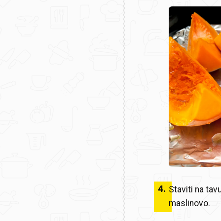
4
.
Staviti na tav
maslinovo.