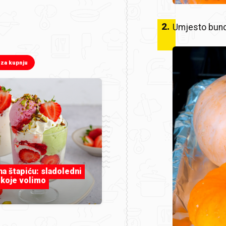
2
.
Umjesto bund
 za kupnju
 na štapiću: sladoledni
 koje volimo