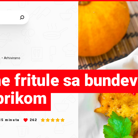
.
•
Arhivirano
e fritule sa bunde
prikom
15
minuta
262