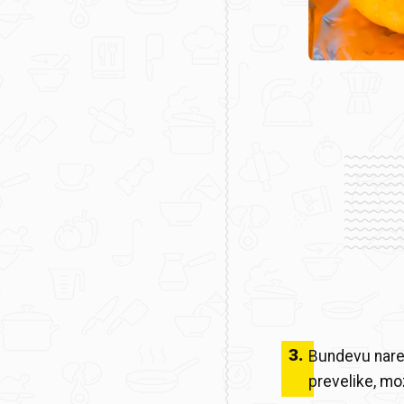
3
.
Bundevu narez
prevelike, mo