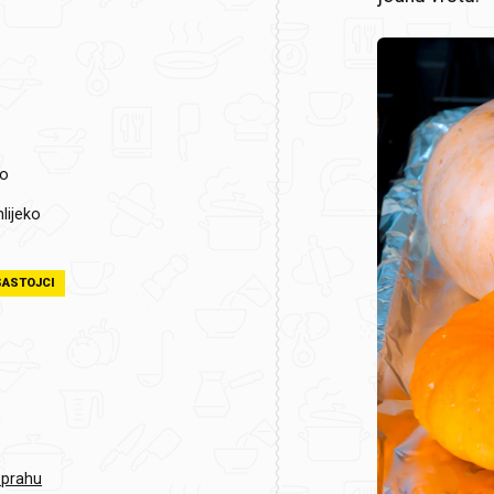
vo
lijeko
SASTOJCI
u prahu