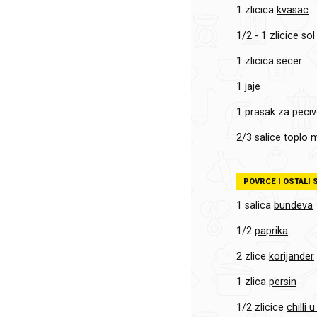
1 zlicica
kvasac
1/2 - 1 zlicice
sol
1 zlicica
secer
1
jaje
1
prasak za peci
2/3 salice
toplo m
POVRCE I OSTALI 
1 salica
bundeva
1/2
paprika
2 zlice
korijander
1 zlica
persin
1/2 zlicice
chilli 