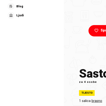
Blog
Ljudi
Sp
Sasto
za
4 osobe
TIJESTO
1 salica
brasno