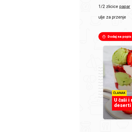
1/2 zlicice
papar
ulje za przenje
Dodaj na popis
ČLANAK
U čaši i
deserti