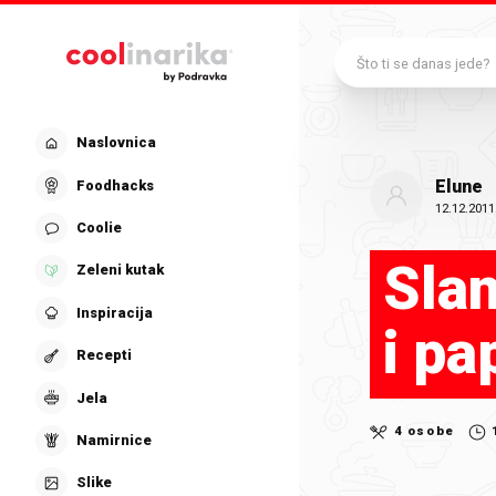
Preskoči na glavni sadržaj
Što ti se danas jede?
Naslovnica
Elune
Foodhacks
12.12.2011
Coolie
Slan
Zeleni kutak
Inspiracija
i pa
Recepti
Jela
4 osobe
Namirnice
Slike