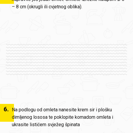
– 8 cm (okrugli ili cvjetnog oblika).
6
.
Na podlogu od omleta nanesite krem sir i plošku
dimljenog lososa te poklopite komadom omleta i
ukrasite listićem svježeg špinata