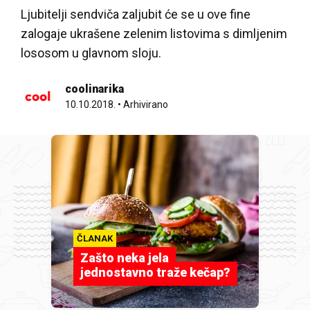
Ljubitelji sendviča zaljubit će se u ove fine
zalogaje ukrašene zelenim listovima s dimljenim
lososom u glavnom sloju.
coolinarika
10.10.2018.
•
Arhivirano
ČLANAK
Zašto neka jela
jednostavno traže kečap?