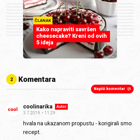
ČLANAK
Kako napraviti savršen
cheesecake? Kreni od ovih
5 ideja
Komentara
2
Napiši komentar
coolinarika
Autor
3.7.2019.
11:29
hvala na ukazanom propustu - korigirali smo
recept.