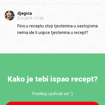
djegica
21.6.2019.
11:24
Fino.u receptu stoji tjestenina u sastojcima
nema.ide li uopce tjestenina u recept?
Kako je tebi ispao recept?
Poslikaj i pohvali se! :)