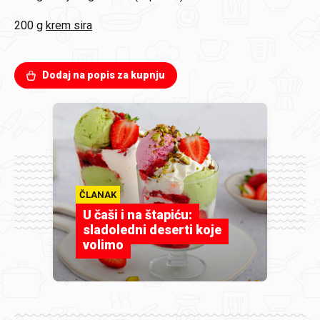
200 g
krem sira
Dodaj na popis za kupnju
ČLANAK
U čaši i na štapiću:
sladoledni deserti koje
volimo