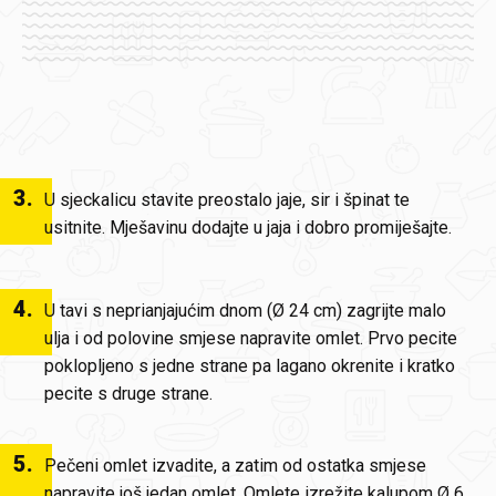
3
.
U sjeckalicu stavite preostalo jaje, sir i špinat te
usitnite. Mješavinu dodajte u jaja i dobro promiješajte.
4
.
U tavi s neprianjajućim dnom (Ø 24 cm) zagrijte malo
ulja i od polovine smjese napravite omlet. Prvo pecite
poklopljeno s jedne strane pa lagano okrenite i kratko
pecite s druge strane.
5
.
Pečeni omlet izvadite, a zatim od ostatka smjese
napravite još jedan omlet. Omlete izrežite kalupom Ø 6