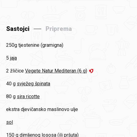
Sastojci
Priprema
250g
tjestenine (gramigna)
5
jaja
2 žličice
Vegete Natur Mediteran (6 g)
40 g
svježeg špinata
80 g
sira ricotte
ekstra djevičansko maslinovo ulje
sol
150 g
dimljenog lososa (ili pršuta)