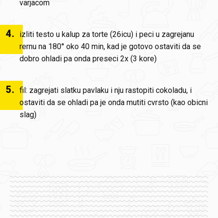
varjacom
4
.
izliti testo u kalup za torte (26icu) i peci u zagrejanu
rernu na 180° oko 40 min, kad je gotovo ostaviti da se
dobro ohladi pa onda preseci 2x (3 kore)
5
.
fil: zagrejati slatku pavlaku i nju rastopiti cokoladu, i
ostaviti da se ohladi pa je onda mutiti cvrsto (kao obicni
slag)