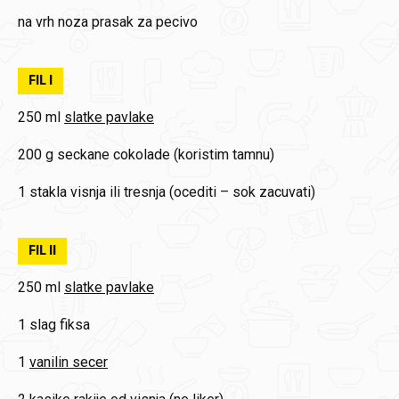
na vrh noza prasak za pecivo
FIL I
250 ml
slatke pavlake
200 g
seckane cokolade (koristim tamnu)
1
stakla visnja ili tresnja (ocediti – sok zacuvati)
FIL II
250 ml
slatke pavlake
1
slag fiksa
1
vanilin secer