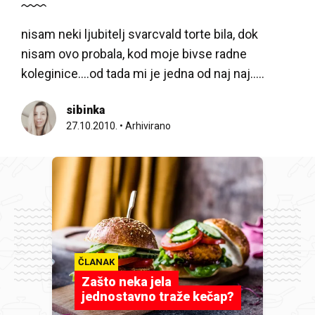
nisam neki ljubitelj svarcvald torte bila, dok
nisam ovo probala, kod moje bivse radne
koleginice….od tada mi je jedna od naj naj…..
sibinka
27.10.2010.
•
Arhivirano
ČLANAK
Zašto neka jela
jednostavno traže kečap?