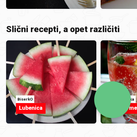
Slični recepti, a opet različiti
BiserkO
Pomoravka
Lubenica
Watermel