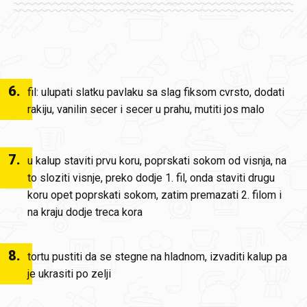
6
.
fil: ulupati slatku pavlaku sa slag fiksom cvrsto, dodati
rakiju, vanilin secer i secer u prahu, mutiti jos malo
7
.
u kalup staviti prvu koru, poprskati sokom od visnja, na
to sloziti visnje, preko dodje 1. fil, onda staviti drugu
koru opet poprskati sokom, zatim premazati 2. filom i
na kraju dodje treca kora
8
.
tortu pustiti da se stegne na hladnom, izvaditi kalup pa
je ukrasiti po zelji