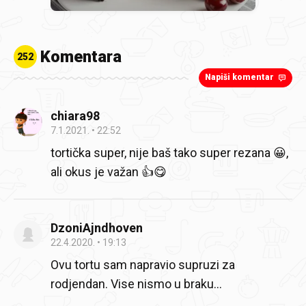
Komentara
252
Napiši komentar
chiara98
7.1.2021.
22:52
tortička super, nije baš tako super rezana 😀,
ali okus je važan 👍😋
DzoniAjndhoven
22.4.2020.
19:13
Ovu tortu sam napravio supruzi za
rodjendan. Vise nismo u braku...