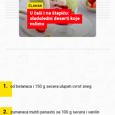
ČLANAK
U čaši i na štapiću:
sladoledni deserti koje
volimo
1
.
od belanaca i 150 g secera ulupati cvrst sneg
2
.
zumanaca mutiti penasto sa 100 g secera i vanilin