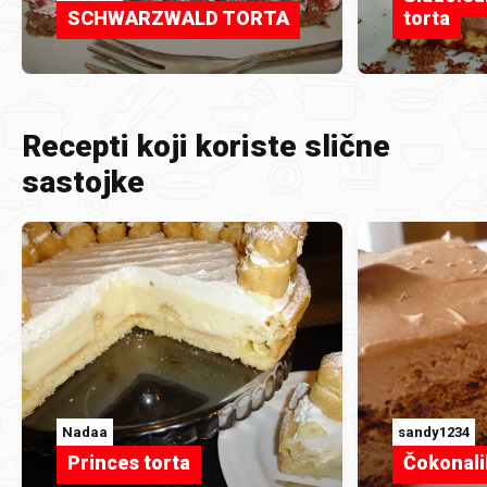
SCHWARZWALD TORTA
torta
Recepti koji koriste slične
sastojke
Nadaa
sandy1234
Princes torta
Čokonali