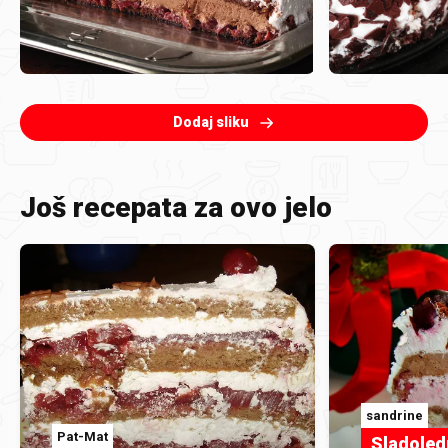
Dodaj sliku
Još recepata za ovo jelo
sandrine
Pat-Mat
Sladole