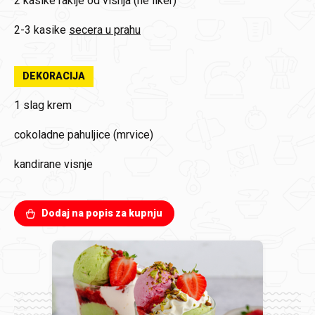
2 kasike
rakije od visnja (ne liker)
2-3 kasike
secera u prahu
DEKORACIJA
1
slag krem
cokoladne pahuljice (mrvice)
kandirane visnje
Dodaj na popis za kupnju