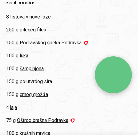
za
4 osobe
8 listova
vinove loze
250 g
pilećeg filea
150 g
Podravskog špeka Podravka
100 g
luka
100 g
šampinjona
150 g
polutvrdog sira
150 g
crnog grožđa
4
jaja
75 g
Oštrog brašna Podravka
100 g
krušnih mrvica