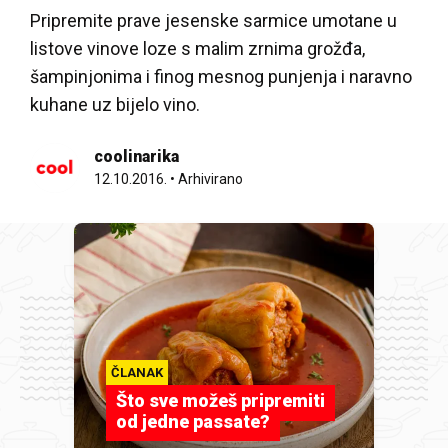
Pripremite prave jesenske sarmice umotane u
listove vinove loze s malim zrnima grožđa,
šampinjonima i finog mesnog punjenja i naravno
kuhane uz bijelo vino.
coolinarika
12.10.2016.
•
Arhivirano
ČLANAK
Što sve možeš pripremiti
od jedne passate?