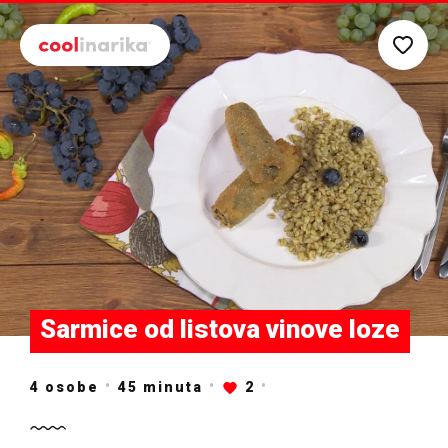
Preskoči na glavni sadržaj
Sarmice od listova vinove loze
4 osobe
45
minuta
2