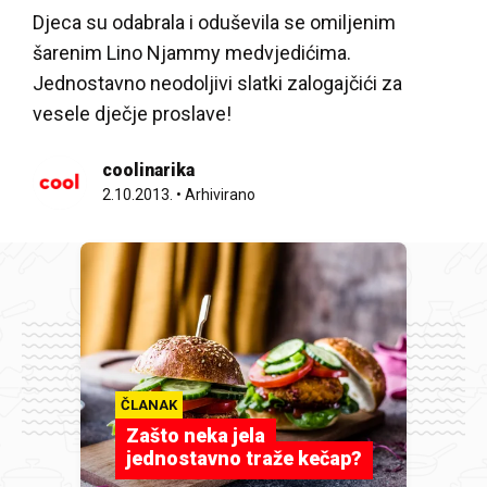
Djeca su odabrala i oduševila se omiljenim
šarenim Lino Njammy medvjedićima.
Jednostavno neodoljivi slatki zalogajčići za
vesele dječje proslave!
coolinarika
2.10.2013.
•
Arhivirano
ČLANAK
Zašto neka jela
jednostavno traže kečap?