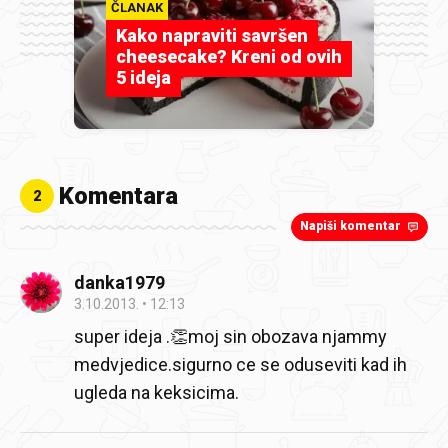
ČLANAK
Kako napraviti savršen
cheesecake? Kreni od ovih
5 ideja
Komentara
2
Napiši komentar
danka1979
3.10.2013.
12:13
super ideja .👏moj sin obozava njammy
medvjedice.sigurno ce se oduseviti kad ih
ugleda na keksicima.