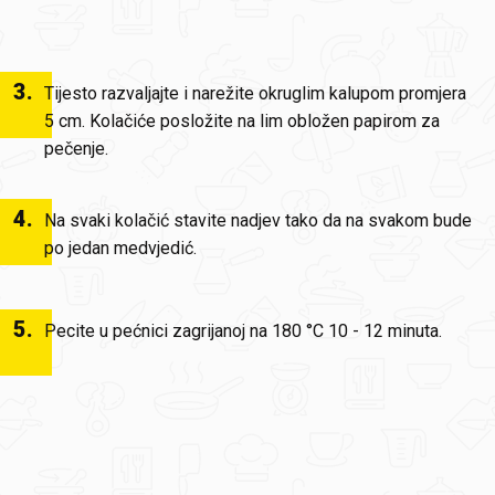
3
.
Tijesto razvaljajte i narežite okruglim kalupom promjera
5 cm. Kolačiće posložite na lim obložen papirom za
pečenje.
4
.
Na svaki kolačić stavite nadjev tako da na svakom bude
po jedan medvjedić.
5
.
Pecite u pećnici zagrijanoj na 180 °C 10 - 12 minuta.