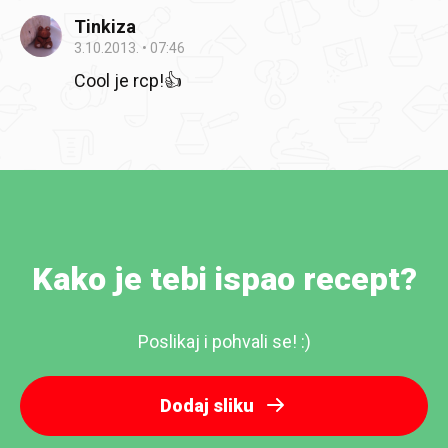
Tinkiza
3.10.2013.
07:46
Cool je rcp!👍
Kako je tebi ispao recept?
Poslikaj i pohvali se! :)
Dodaj sliku