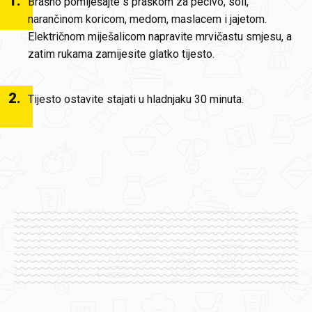
1
.
Brašno pomiješajte s praškom za pecivo, soli,
narančinom koricom, medom, maslacem i jajetom.
Električnom miješalicom napravite mrvičastu smjesu, a
zatim rukama zamijesite glatko tijesto.
2
.
Tijesto ostavite stajati u hladnjaku 30 minuta.