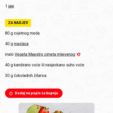
1
jaje
ZA NADJEV
80 g
cvjetnog meda
40 g
maslaca
malo
Vegeta Maestro cimeta mljevenog
40 g
kandirano voće ili nasjeckano suho voće
30 g
čokoladnih žitarica
Dodaj na popis za kupnju