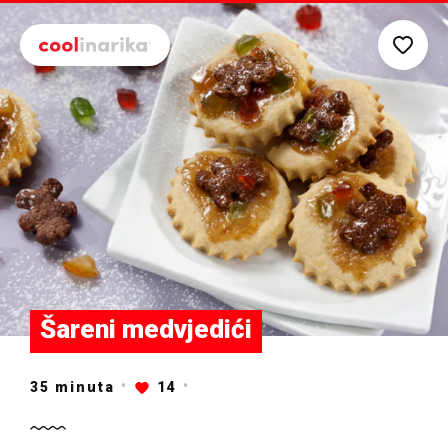
Preskoči na glavni sadržaj
Šareni medvjedići
35
minuta
14