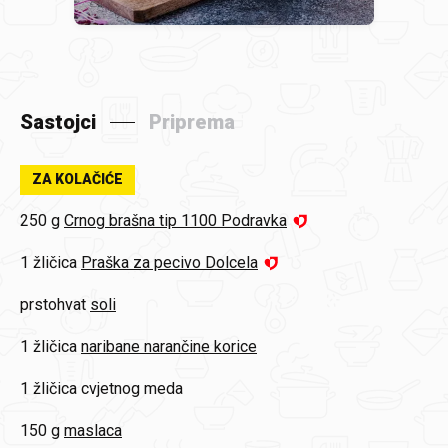
Sastojci
Priprema
ZA KOLAČIĆE
250 g
Crnog brašna tip 1100 Podravka
1 žličica
Praška za pecivo Dolcela
prstohvat
soli
1 žličica
naribane narančine korice
1 žličica
cvjetnog meda
150 g
maslaca