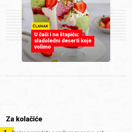
ČLANAK
U čaši i na štapiću:
sladoledni deserti koje
volimo
Za kolačiće