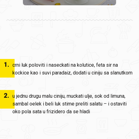
1
.
crni luk poloviti i naseckati na kolutice, feta sir na
kockice kao i suvi paradaiz, dodati u ciniju sa slanutkom
2
.
u jednu drugu malu ciniju, muckati ulje, sok od limuna,
sambal oelek i beli luk stime preliti salatu – i ostaviti
oko pola sata u frizidero da se hladi