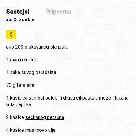
Sastojci
Priprema
za
2 osobe
:)
oko 200 g
skuvanog slanutka
1
manji crni luk
1 saka
suvog paradaiza
70 g
feta sira
1 kasicica
sambal oelek ili drugu cilipastu a moze i tucana
ljuta paprika
2 kasike
seckanog persuna
4 kasike
maslinovo ulje