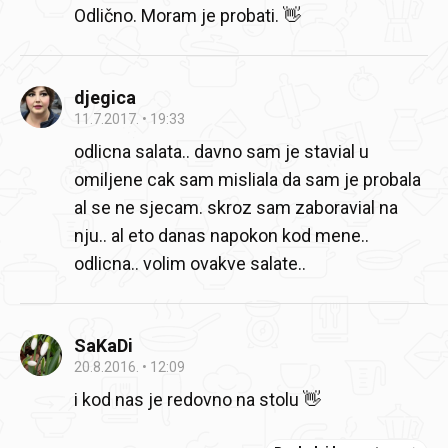
Odlično. Moram je probati. 👋
djegica
11.7.2017.
19:33
odlicna salata.. davno sam je stavial u
omiljene cak sam misliala da sam je probala
al se ne sjecam. skroz sam zaboravial na
nju.. al eto danas napokon kod mene..
odlicna.. volim ovakve salate..
SaKaDi
20.8.2016.
12:09
i kod nas je redovno na stolu 👋