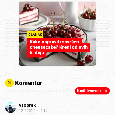
ČLANAK
Kako napraviti savršen
cheesecake? Kreni od ovih
5 ideja
Komentar
91
Napiši komentar
vsoprek
12.7.2017.
06:19