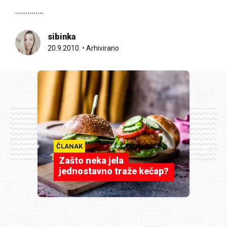
..............
sibinka
20.9.2010.
•
Arhivirano
ČLANAK
Zašto neka jela
jednostavno traže kečap?