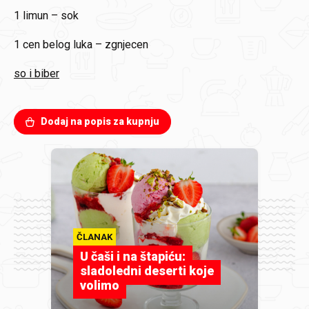
1
limun – sok
1 cen
belog luka – zgnjecen
so i biber
Dodaj na popis za kupnju
ČLANAK
U čaši i na štapiću:
sladoledni deserti koje
volimo