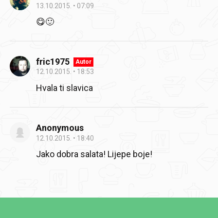
13.10.2015.
07:09
😋🙂
fric1975
Autor
12.10.2015.
18:53
Hvala ti slavica
Anonymous
12.10.2015.
18:40
Jako dobra salata! Lijepe boje!