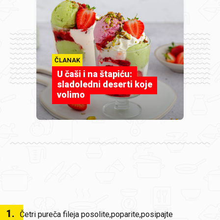
ČLANAK
U čaši i na štapiću:
sladoledni deserti koje
volimo
1
.
Četri pureča fileja posolite,poparite,posipajte