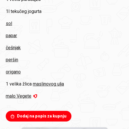
1l
tekučeg jogurta
sol
papar
češnjak
peršin
origano
1 velika žlica
maslinovog ulja
malo Vegete
Dodaj na popis za kupnju