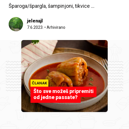
Šparoga/špargla, šampinjoni, tikvice ...
jelenajl
7.6.2023.
•
Arhivirano
ČLANAK
Što sve možeš pripremiti
od jedne passate?