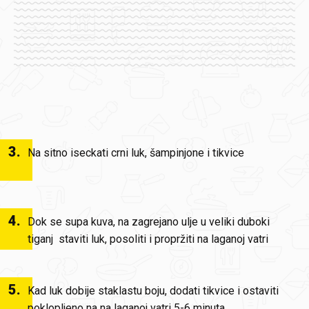
3
.
Na sitno iseckati crni luk, šampinjone i tikvice
4
.
Dok se supa kuva, na zagrejano ulje u veliki duboki
tiganj staviti luk, posoliti i propržiti na laganoj vatri
5
.
Kad luk dobije staklastu boju, dodati tikvice i ostaviti
poklopljeno na na laganoj vatri 5-6 minuta.