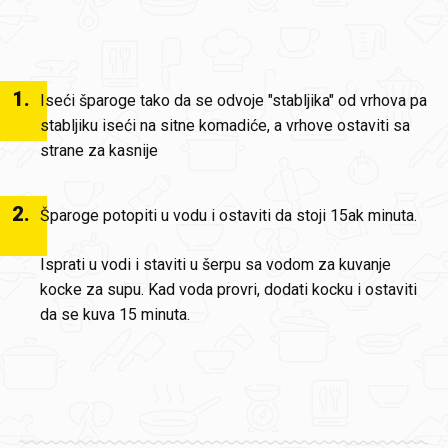
1
.
Iseći šparoge tako da se odvoje "stabljika" od vrhova pa
stabljiku iseći na sitne komadiće, a vrhove ostaviti sa
strane za kasnije
2
.
Šparoge potopiti u vodu i ostaviti da stoji 15ak minuta.
Isprati u vodi i staviti u šerpu sa vodom za kuvanje
kocke za supu. Kad voda provri, dodati kocku i ostaviti
da se kuva 15 minuta.