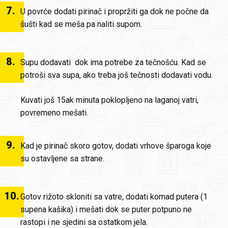
7
.
U povrće dodati pirinač i propržiti ga dok ne počne da
šušti kad se meša pa naliti supom.
8
.
Supu dodavati dok ima potrebe za tečnošću. Kad se
potroši sva supa, ako treba još tečnosti dodavati vodu.
Kuvati još 15ak minuta poklopljeno na laganoj vatri,
povremeno mešati.
9
.
Kad je pirinač skoro gotov, dodati vrhove šparoga koje
su ostavljene sa strane.
10
.
Gotov rižoto skloniti sa vatre, dodati komad putera (1
supena kašika) i mešati dok se puter potpuno ne
rastopi i ne sjedini sa ostatkom jela.