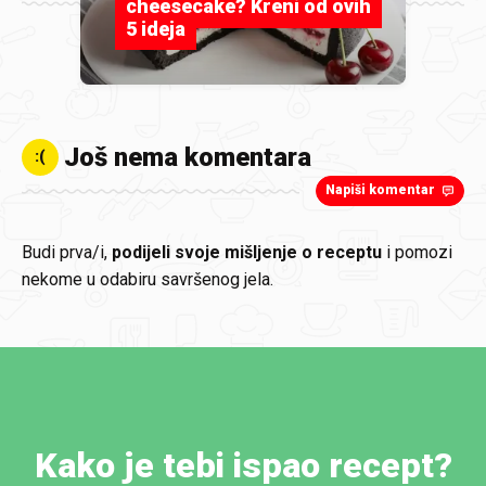
cheesecake? Kreni od ovih
5 ideja
Još nema komentara
:(
Napiši komentar
Budi prva/i,
podijeli svoje mišljenje o receptu
i pomozi
nekome u odabiru savršenog jela.
Kako je tebi ispao recept?