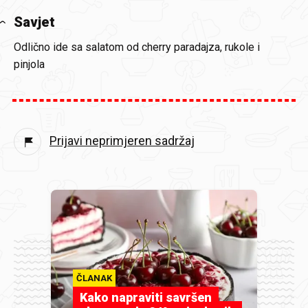
Savjet
Odlično ide sa salatom od cherry paradajza, rukole i
pinjola
Prijavi neprimjeren sadržaj
ČLANAK
Kako napraviti savršen