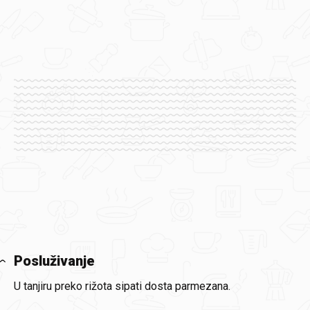
Posluživanje
U tanjiru preko rižota sipati dosta parmezana.