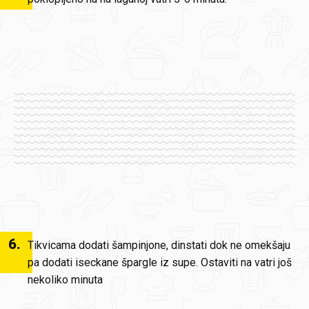
6
.
Tikvicama dodati šampinjone, dinstati dok ne omekšaju
pa dodati iseckane špargle iz supe. Ostaviti na vatri još
nekoliko minuta