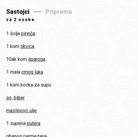
Sastojci
Priprema
za
2 osobe
1 šolja
pirinča
1 kom
tikvica
10ak kom
šparoga
1 mala
crnog luka
1 kom
kocka za supu
so, biber
maslinovo ulje
1 supena
putera
ribanog parmezana