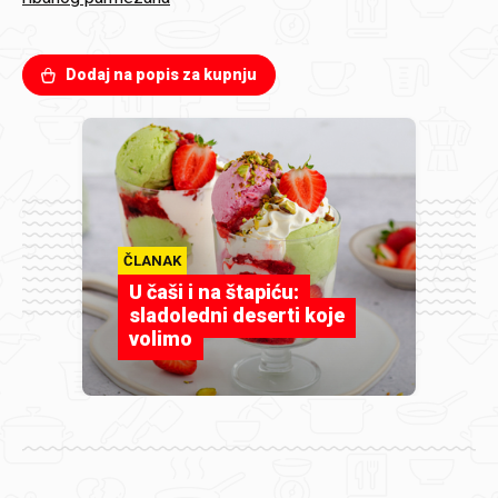
Dodaj na popis za kupnju
ČLANAK
U čaši i na štapiću:
sladoledni deserti koje
volimo