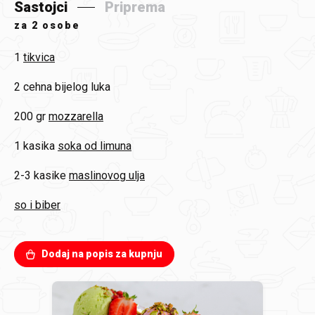
Sastojci
Priprema
za
2 osobe
1
tikvica
2
cehna bijelog luka
200 gr
mozzarella
1 kasika
soka od limuna
2-3 kasike
maslinovog ulja
so i biber
Dodaj na popis za kupnju