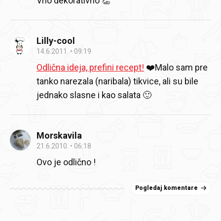
Vrlo dekorativno 👏
Lilly-cool
14.6.2011.
09:19
Odlična ideja, prefini recept!
❤️
Malo sam pre
tanko narezala (naribala) tikvice, ali su bile
jednako slasne i kao salata 🙂
Morskavila
21.6.2010.
06:18
Ovo je odlično !
Pogledaj komentare