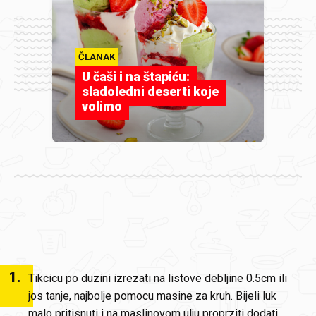
ČLANAK
U čaši i na štapiću:
sladoledni deserti koje
volimo
1
.
Tikcicu po duzini izrezati na listove debljine 0.5cm ili
jos tanje, najbolje pomocu masine za kruh. Bijeli luk
malo pritisnuti i na maslinovom ulju proprziti dodati