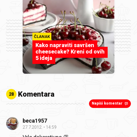
ČLANAK
Kako napraviti savršen
cheesecake? Kreni od ovih
5 ideja
Komentara
28
Napiši komentar
beca1957
27.7.2012.
14:59