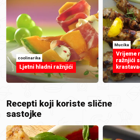
Mucika
Vrijeme r
coolinarika
ražnjići 
Ljetni hladni ražnjići
krastava
Recepti koji koriste slične
sastojke