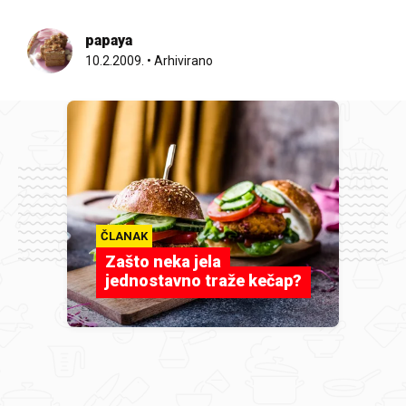
papaya
10.2.2009.
•
Arhivirano
ČLANAK
Zašto neka jela
jednostavno traže kečap?