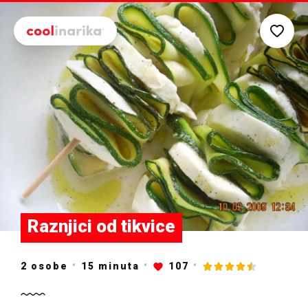
Preskoči na glavni sadržaj
Raznjici od tikvice
2 osobe
15
minuta
107