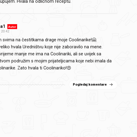
upujem. Hvala na odličnom receptu.
a1
Autor
20:42
 svima na čestitkama drage moje Coolinarike!🤗
eliko hvala Uredništvu koje nije zaboravilo na mene.
vrijeme manje me ima na Coolinariki, ali se uvijek sa
tvom podružim s mojim prijateljicama koje nebi imala da
inarike. Zato hvala ti Coolinariko!😍
Pogledaj komentare