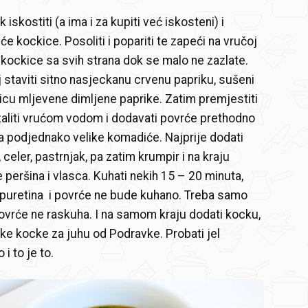
 iskostiti (a ima i za kupiti već iskosteni) i
će kockice. Posoliti i popariti te zapeći na vručoj
i kockice sa svih strana dok se malo ne zazlate.
 staviti sitno nasjeckanu crvenu papriku, sušeni
ičicu mljevene dimljene paprike. Zatim premjestiti
 zaliti vrućom vodom i dodavati povrće prethodno
 podjednako velike komadiće. Najprije dodati
 celer, pastrnjak, pa zatim krumpir i na kraju
 peršina i vlasca. Kuhati nekih 15 – 20 minuta,
puretina i povrće ne bude kuhano. Treba samo
povrće ne raskuha. I na samom kraju dodati kocku,
ske kocke za juhu od Podravke. Probati jel
 i to je to.