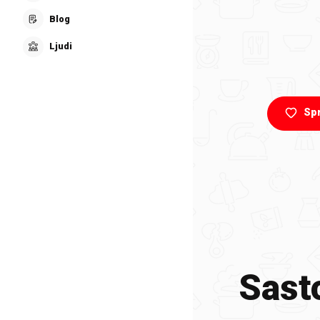
Blog
Ljudi
Sp
Sasto