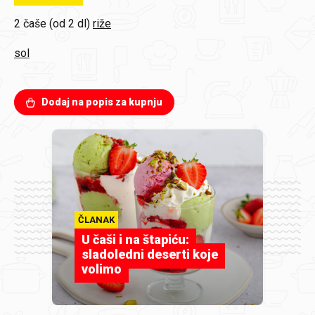
2 čaše (od 2 dl)
riže
sol
Dodaj na popis za kupnju
ČLANAK
U čaši i na štapiću:
sladoledni deserti koje
volimo