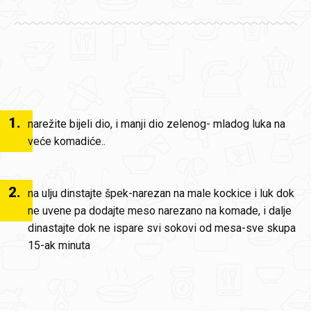
1
.
narežite bijeli dio, i manji dio zelenog- mladog luka na
veće komadiće..
2
.
na ulju dinstajte špek-narezan na male kockice i luk dok
ne uvene pa dodajte meso narezano na komade, i dalje
dinastajte dok ne ispare svi sokovi od mesa-sve skupa
15-ak minuta