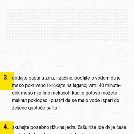
3
.
dodajte papar u zrnu, i začine, podlijte s vodom da je
meso pokriveno i krčkajte na laganoj vatri 40 minuta-
dok meso nije fino mekano!! kad je gotovo možete
maknut poklopac i pustiti da se malo vode ispari do
željene gustoće safta !
4
.
skuhajte posebno rižu-na jednu čašu riže ide dvije čaše