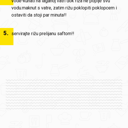
vode-kuhati na laganoj vatri dok riža ne popije svu
vodu.maknut s vatre, zatim rižu poklopiti poklopcem i
ostaviti da stoji par minuta!!
5
.
servirajte rižu prelijanu saftom!!