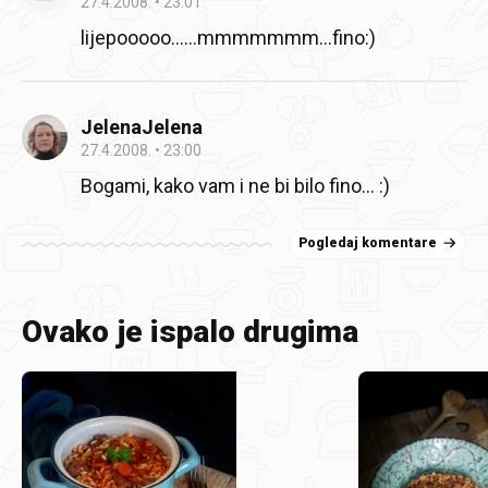
27.4.2008.
23:01
lijepooooo…...mmmmmmm…fino:)
JelenaJelena
27.4.2008.
23:00
Bogami, kako vam i ne bi bilo fino… :)
Pogledaj komentare
Ovako je ispalo drugima