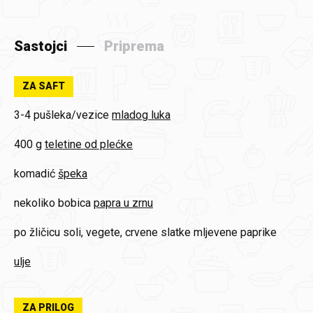
Sastojci
Priprema
ZA SAFT
3-4 pušleka/vezice
mladog luka
400 g
teletine od plećke
komadić
špeka
nekoliko bobica
papra u zrnu
po žličicu
soli, vegete, crvene slatke mljevene paprike
ulje
ZA PRILOG