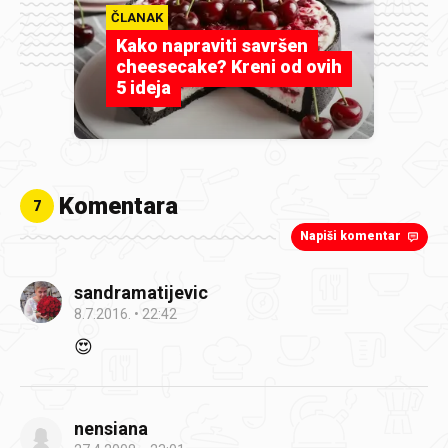
ČLANAK
Kako napraviti savršen
cheesecake? Kreni od ovih
5 ideja
Komentara
7
Napiši komentar
sandramatijevic
8.7.2016.
22:42
😍
nensiana