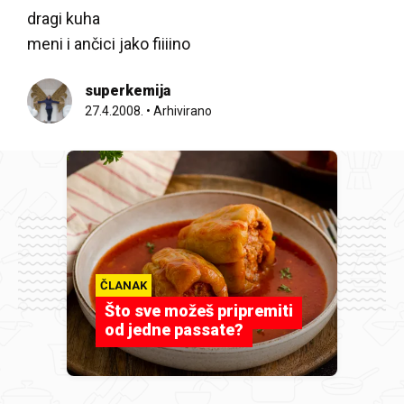
dragi kuha
meni i ančici jako fiiiino
superkemija
27.4.2008.
•
Arhivirano
ČLANAK
Što sve možeš pripremiti
od jedne passate?