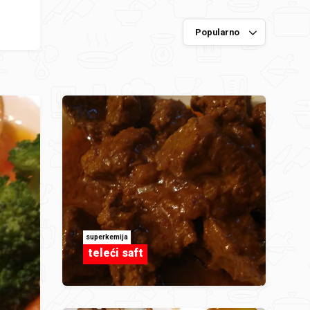
superkemija
teleći saft