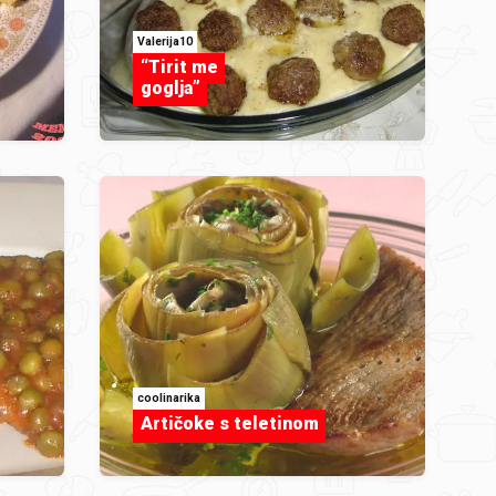
Valerija10
“Tirit me
goglja”
coolinarika
Artičoke s teletinom