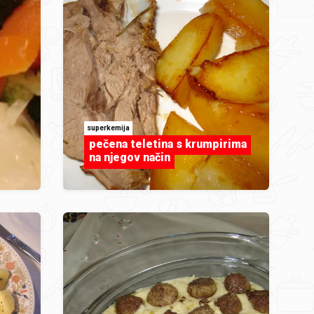
superkemija
pečena teletina s krumpirima
na njegov način