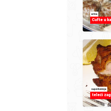
arma
Cufte u k
superkemija
teleći za