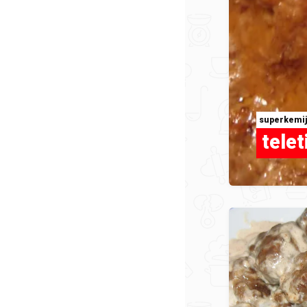
superkemi
telet