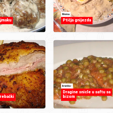
Mema
ajmaku
Ptičja gnijezda
branka-
Dragine snicle u saftu sa
grebački
bizom