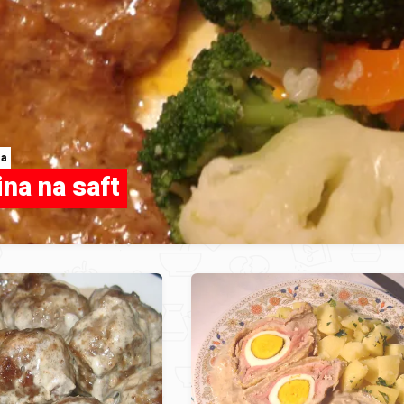
ja
ina na saft