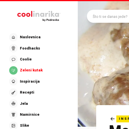
Preskoči na glavni sadržaj
Što ti se danas jede?
Naslovnica
Foodhacks
Coolie
Zeleni kutak
Inspiracija
Recepti
Jela
Namirnice
INS
Slike