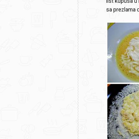
list kupusa u 
sa prezlama d