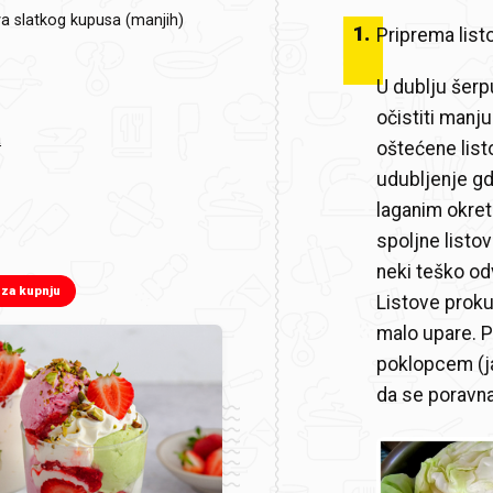
va slatkog kupusa (manjih)
1
.
Priprema list
U dublju šerpu
očistiti manj
a
oštećene list
udubljenje gd
laganim okret
spoljne listov
neki teško odv
 za kupnju
Listove prokuv
malo upare. Pr
poklopcem (j
da se poravna