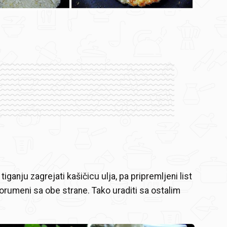
tiganju zagrejati kašičicu ulja, pa pripremljeni list
orumeni sa obe strane. Tako uraditi sa ostalim