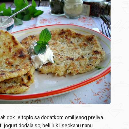
ah dok je toplo sa dodatkom omiljenog preliva.
i jogurt dodala so, beli luk i seckanu nanu.