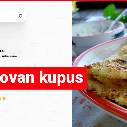
rc
•
Arhivirano
ovan kupus