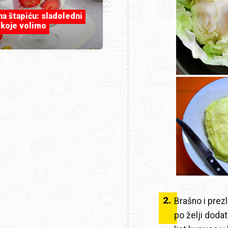
 na štapiću: sladoledni
 koje volimo
2
.
Brašno i prezl
po želji dodat