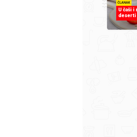
ČLANAK
U čaši i
deserti