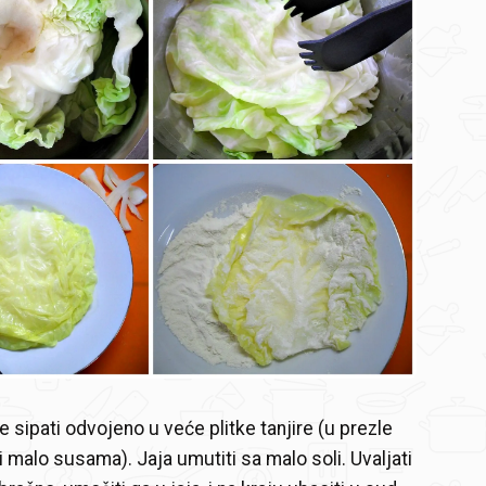
e sipati odvojeno u veće plitke tanjire (u prezle
i malo susama). Jaja umutiti sa malo soli. Uvaljati