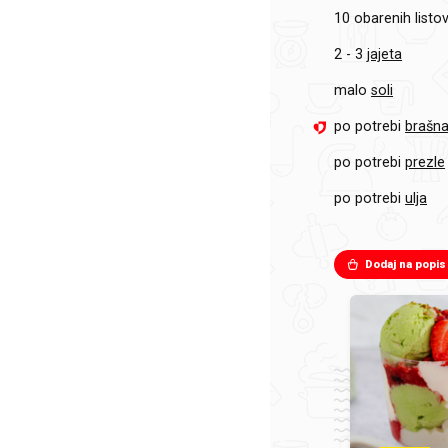
10
obarenih listo
2 - 3
jajeta
malo
soli
po potrebi
brašn
po potrebi
prezle
po potrebi
ulja
Dodaj na popis