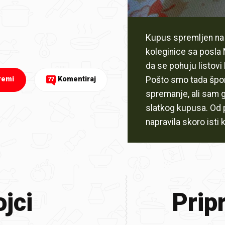
Kupus spremljen na 
koleginice sa posla M
da se pohuju listovi
Pošto smo tada šporet
remi
Komentiraj
77
spremanje, ali sam 
slatkog kupusa. Od 
napravila skoro isti
jci
Prip