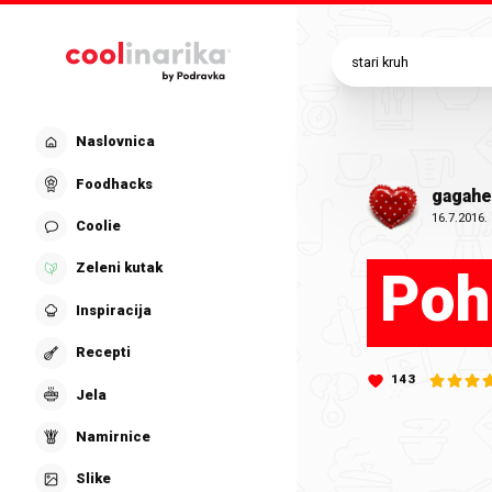
Preskoči na glavni sadržaj
Naslovnica
Foodhacks
gagahe
16.7.2016.
Coolie
Zeleni kutak
Poh
Inspiracija
Recepti
143
Jela
Namirnice
Slike