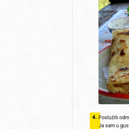
4
.
Poslužiti odm
Ja sam u gust