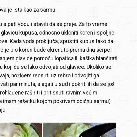
ova je ista kao za sarmu:
 sipati vodu i staviti da se greje. Za to vreme
u glavicu kupusa, odnosno ukloniti koren i spoljne
ove. Kada voda proključa, spustiti kupus tako da
e je bio koren bude okrenuto prema dnu šerpe i
anjem glavice pomoću lopatica ili kašika blanširati
e koji će se lako odvojati od glavice. Ukoliko se
aja, nožićem recnuti uz rebro i odvojiti ga.
ati par minuta, slagati u sud i pokriti ih da se još
ohlađene raširiti i pritisnuti ravnim većim
a imam rešetku kojom pokrivam običnu sarmu)
ju.