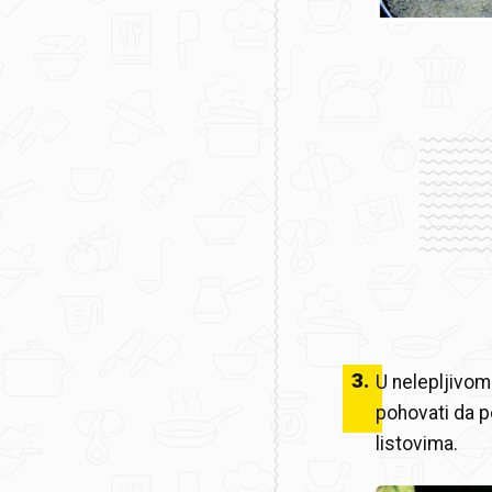
3
.
U nelepljivom 
pohovati da p
listovima.