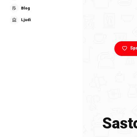
Blog
Ljudi
Sp
Sasto