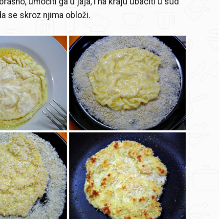
brašno, umočiti ga u jaja, i na kraju ubaciti u sud
a se skroz njima obloži.