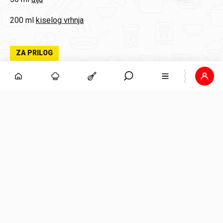
200 ml
kiselog vrhnja
ZA PRILOG
1
Pire krumpir Podravka
400 ml
vode
200 ml
mlijeka
50 g
maslaca
1 žličica
soli
Dodaj na popis za kupnju