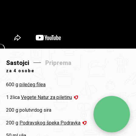
Sastojci
Priprema
za
4 osobe
600 g
pilećeg filea
1 žlica
Vegete Natur za piletinu
200 g
polutvrdog sira
200 g
Podravskog špeka Podravka
50 ml
ulja