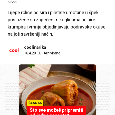
Lijepe rolice od sira i piletine umotane u špek i
poslužene sa zapečenim kuglicama od pire
krumpira i vrhnja objedinjavaju podravske okuse
na još savršeniji način.
coolinarika
16.4.2013.
•
Arhivirano
ČLANAK
Što sve možeš pripremiti