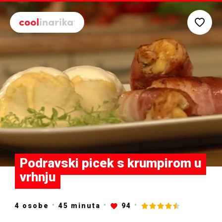
Preskoči na glavni sadržaj
Podravski picek s krumpirom u
vrhnju
4 osobe
45
minuta
94