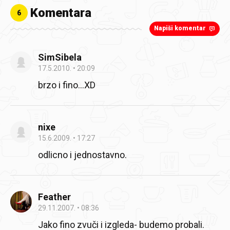
Komentara
6
Napiši komentar
SimSibela
17.5.2010.
20:09
brzo i fino…XD
nixe
15.6.2009.
17:27
odlicno i jednostavno.
Feather
29.11.2007.
08:36
Jako fino zvuči i izgleda- budemo probali.