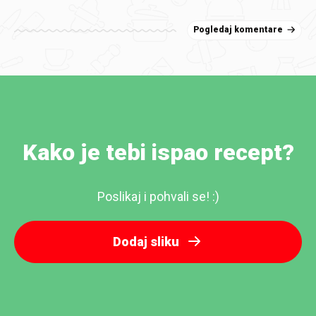
Pogledaj komentare
Kako je tebi ispao recept?
Poslikaj i pohvali se! :)
Dodaj sliku