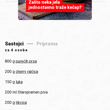
Zašto neka jela
jednostavno traže kečap?
Sastojci
Priprema
za
4 osobe
800 g
purećih prsa
200 g
cherry rajčica
150 g
luka
200 ml
Staropramen piva
200 g
tikvica