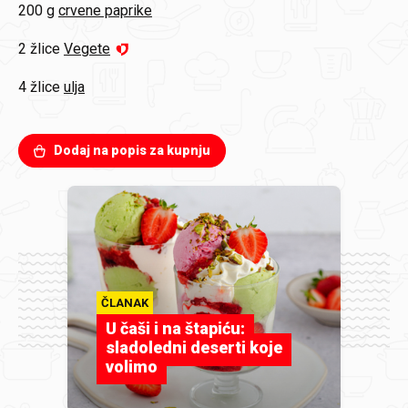
200 g
crvene paprike
2 žlice
Vegete
4 žlice
ulja
Dodaj na popis za kupnju
ČLANAK
U čaši i na štapiću:
sladoledni deserti koje
volimo