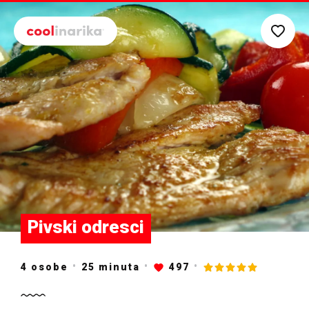
Preskoči na glavni sadržaj
Pivski odresci
4 osobe
25
minuta
497