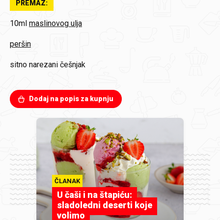
PREMAZ:
10ml
maslinovog ulja
peršin
sitno narezani češnjak
Dodaj na popis za kupnju
ČLANAK
U čaši i na štapiću:
sladoledni deserti koje
volimo