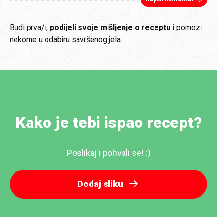
Budi prva/i,
podijeli svoje mišljenje o receptu
i pomozi
nekome u odabiru savršenog jela.
Kako je tebi ispao recept?
Poslikaj i pohvali se! :)
Dodaj sliku