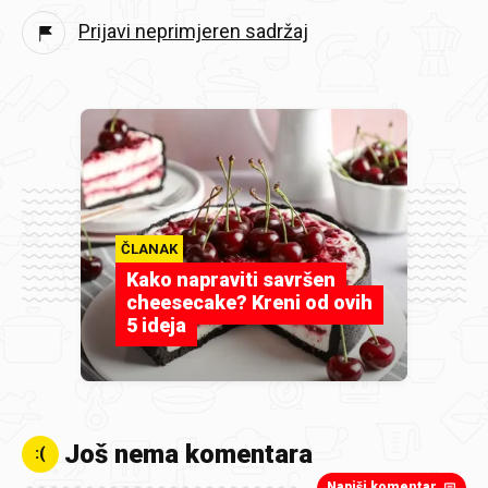
Prijavi neprimjeren sadržaj
ČLANAK
Kako napraviti savršen
cheesecake? Kreni od ovih
5 ideja
Još nema komentara
:(
Napiši komentar