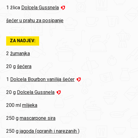
1 žlica
Dolcela Gussnela
šećer u prahu za posipanje
ZA NADJEV:
2
žumanjka
20 g
šećera
1
Dolcela Bourbon vanilija šećer
20 g
Dolcela Gussnela
200 ml
mlijeka
250 g
mascarpone sira
250 g
jagoda (opranih i narezanih )