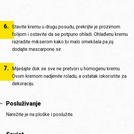
6
.
Stavite kremu u drugu posudu, prekrijte je prozirnom
folijom i ostavite da se potpuno ohladi. Ohlađenu kremu
razradite mikserom kako bi malo omekšala pa joj
dodajte mascarpone sir.
7
.
Miješajte dok se sve ne pretvori u homogenu kremu.
Ovom kremom nadjenite roladu, a ostatak iskoristite za
dekoraciju.
Posluživanje
Narežite je na ploške i poslužite.