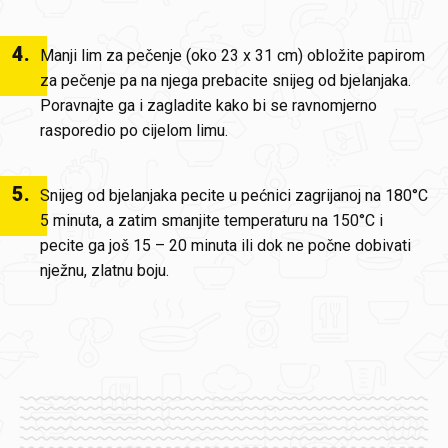
4
.
Manji lim za pečenje (oko 23 x 31 cm) obložite papirom
za pečenje pa na njega prebacite snijeg od bjelanjaka.
Poravnajte ga i zagladite kako bi se ravnomjerno
rasporedio po cijelom limu.
5
.
Snijeg od bjelanjaka pecite u pećnici zagrijanoj na 180°C
5 minuta, a zatim smanjite temperaturu na 150°C i
pecite ga još 15 – 20 minuta ili dok ne počne dobivati
nježnu, zlatnu boju.