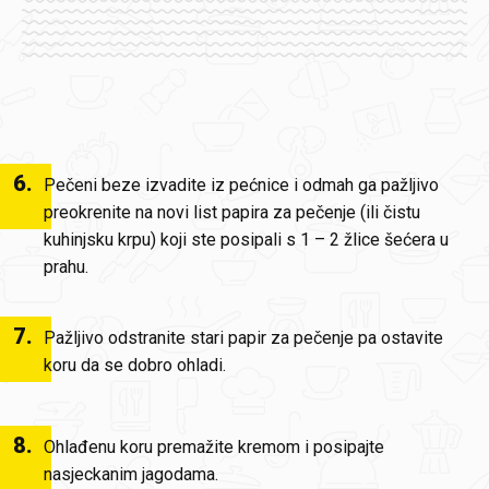
6
.
Pečeni beze izvadite iz pećnice i odmah ga pažljivo
preokrenite na novi list papira za pečenje (ili čistu
kuhinjsku krpu) koji ste posipali s 1 – 2 žlice šećera u
prahu.
7
.
Pažljivo odstranite stari papir za pečenje pa ostavite
koru da se dobro ohladi.
8
.
Ohlađenu koru premažite kremom i posipajte
nasjeckanim jagodama.