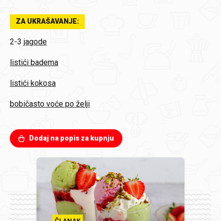
ZA UKRAŠAVANJE:
2-3
jagode
listići badema
listići kokosa
bobičasto voće po želji
Dodaj na popis za kupnju
ČLANAK