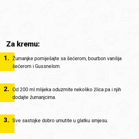
Za kremu:
1
.
Žumanjke pomiješajte sa šećerom, bourbon vanilija
šećerom i Gussnelom.
2
.
Od 200 ml mlijeka oduzmite nekoliko žlica pa i njih
dodajte žumanjcima.
3
.
Sve sastojke dobro umutite u glatku smjesu.