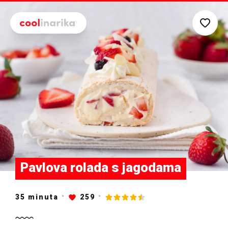
Preskoči na glavni sadržaj
Pavlova rolada s jagodama
35
minuta
259