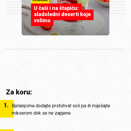
U čaši i na štapiću:
sladoledni deserti koje
volimo
Za koru:
1
.
Bjelanjcima dodajte prstohvat soli pa ih miješajte
mikserom dok se ne zapjene.