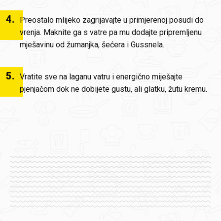
4
.
Preostalo mlijeko zagrijavajte u primjerenoj posudi do
vrenja. Maknite ga s vatre pa mu dodajte pripremljenu
mješavinu od žumanjka, šećera i Gussnela.
5
.
Vratite sve na laganu vatru i energično miješajte
pjenjačom dok ne dobijete gustu, ali glatku, žutu kremu.