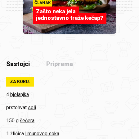
ČLANAK
Zašto neka jela
jednostavno traže kečap?
Sastojci
Priprema
ZA KORU:
4
bjelanjka
prstohvat
soli
150 g
šećera
1 žličica
limunovog soka