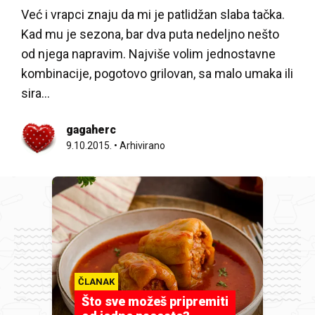
Već i vrapci znaju da mi je patlidžan slaba tačka.
Kad mu je sezona, bar dva puta nedeljno nešto
od njega napravim. Najviše volim jednostavne
kombinacije, pogotovo grilovan, sa malo umaka ili
sira...
gagaherc
9.10.2015.
•
Arhivirano
ČLANAK
Što sve možeš pripremiti