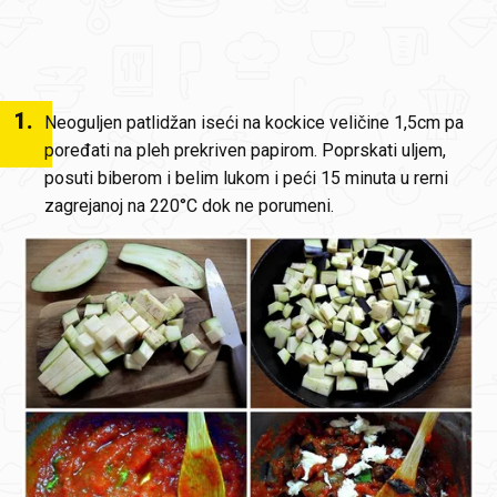
1
.
Neoguljen patlidžan iseći na kockice veličine 1,5cm pa
poređati na pleh prekriven papirom. Poprskati uljem,
posuti biberom i belim lukom i peći 15 minuta u rerni
zagrejanoj na 220°C dok ne porumeni.