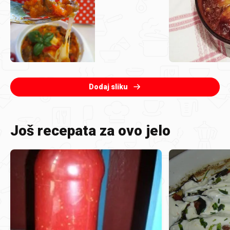
Dodaj sliku
Još recepata za ovo jelo