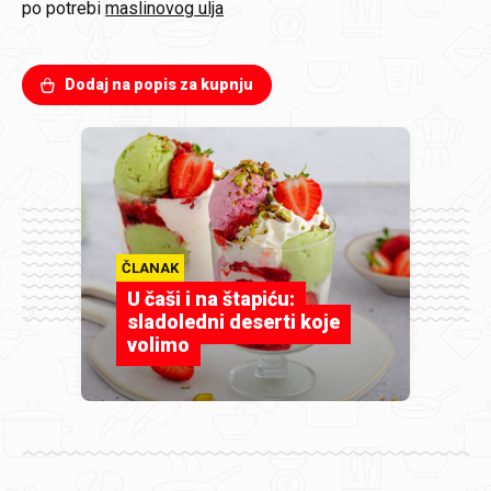
po potrebi
maslinovog ulja
Dodaj na popis za kupnju
ČLANAK
U čaši i na štapiću:
sladoledni deserti koje
volimo