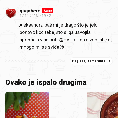
gagaherc
Autor
17.10.2016.
19:52
Aleksandra, baš mi je drago što je jelo
ponovo kod tebe, što si ga usvojila i
spremala više puta👏Hvala ti na divnoj sličici,
mnogo mi se sviđa😍
Pogledaj komentare
Ovako je ispalo drugima