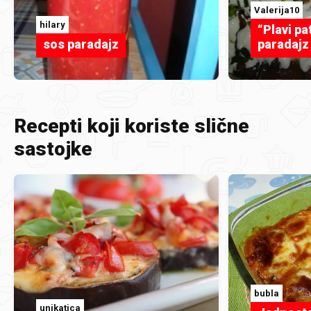
Valerija10
hilary
“Plavi pa
sos paradajz
paradajz
Recepti koji koriste slične
sastojke
bubla
unikatica