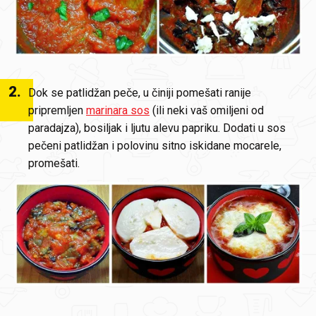
2
.
Dok se patlidžan peče, u činiji pomešati ranije
pripremljen
marinara sos
(ili neki vaš omiljeni od
paradajza), bosiljak i ljutu alevu papriku. Dodati u sos
pečeni patlidžan i polovinu sitno iskidane mocarele,
promešati.