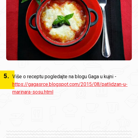
5
.
Više o receptu pogledajte na blogu Gaga u kujni -
https://gagasrce.blogspot.com/2015/08/patlidzan-u-
marinara-sosu.html