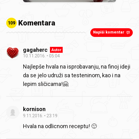
Komentara
109
Napiši komentar
gagaherc
Autor
10.11.2016.
05:04
Najlepše hvala na isprobavanju, na finoj ideji
da se jelo udruži sa testeninom, kao i na
lepim sličicama!🤗
kornison
9.11.2016.
23:19
Hvala na odlicnom receptu! 🙂