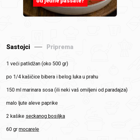
od jedne passate?
Sastojci
Priprema
1
veći patlidžan (oko 500 gr)
po 1/4 kašičice
bibera i belog luka u prahu
150 ml
marinara sosa (ili neki vaš omiljeni od paradajza)
malo
ljute aleve paprike
2 kašike
seckanog bosiljka
60 gr
mocarele