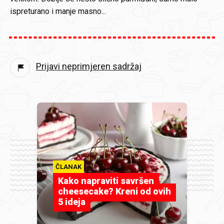
ispreturano i manje masno...
Prijavi neprimjeren sadržaj
ČLANAK
Kako napraviti savršen
cheesecake? Kreni od ovih
5 ideja