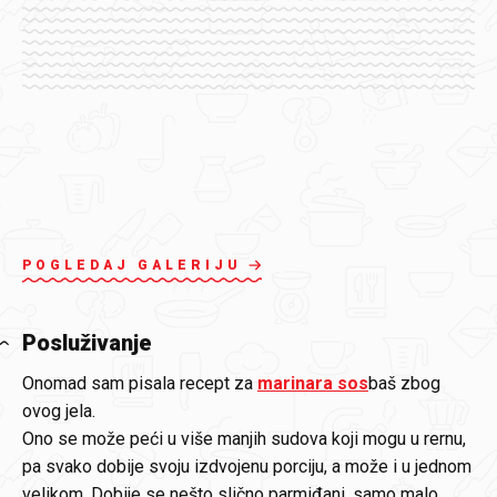
POGLEDAJ GALERIJU
Posluživanje
Onomad sam pisala recept za
marinara sos
baš zbog
ovog jela.
Ono se može peći u više manjih sudova koji mogu u rernu,
pa svako dobije svoju izdvojenu porciju, a može i u jednom
velikom. Dobije se nešto slično parmiđani, samo malo