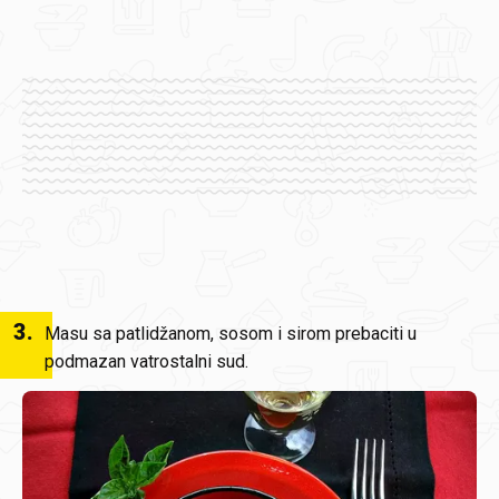
3
.
Masu sa patlidžanom, sosom i sirom prebaciti u
podmazan vatrostalni sud.