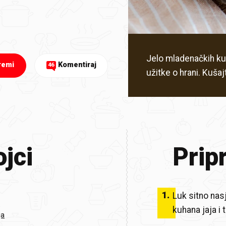
Jelo mladenačkih kuh
remi
Komentiraj
46
užitke o hrani. Kušaj
jci
Prip
1
.
Luk sitno nas
kuhana jaja i 
ja