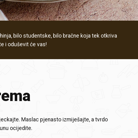
inja, bilo studentske, bilo bračne koja tek otkriva
te i oduševit će vas!
rema
jeckajte. Maslac pjenasto izmiješajte, a tvrdo
tunu ocijedite.