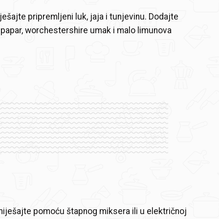
šajte pripremljeni luk, jaja i tunjevinu. Dodajte
ni papar, worchestershire umak i malo limunova
iješajte pomoću štapnog miksera ili u električnoj