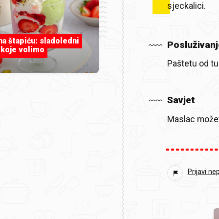
sjeckalici.
 na štapiću: sladoledni
Posluživanj
 koje volimo
Paštetu od tu
Savjet
Maslac možete
Prijavi ne