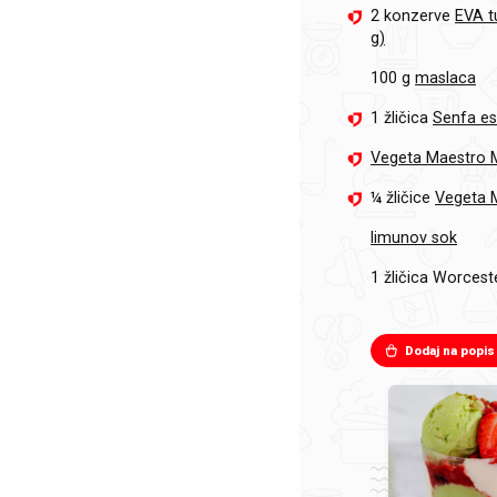
2 konzerve
EVA t
g)
100 g
maslaca
1 žličica
Senfa es
Vegeta Maestro 
¼ žličice
Vegeta M
limunov sok
1 žličica
Worcest
Dodaj na popis