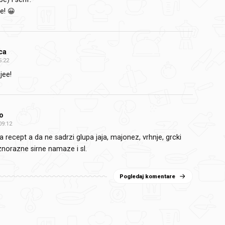
je! 😀
ca
5:22
jee!
o
09:12
a recept a da ne sadrzi glupa jaja, majonez, vrhnje, grcki
aznorazne sirne namaze i sl.
Pogledaj komentare