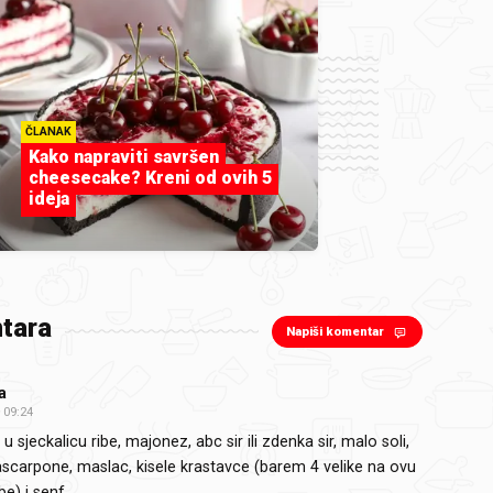
ČLANAK
Kako napraviti savršen
cheesecake? Kreni od ovih 5
ideja
tara
Napiši komentar
a
09:24
u sjeckalicu ribe, majonez, abc sir ili zdenka sir, malo soli,
scarpone, maslac, kisele krastavce (barem 4 velike na ovu
ibe) i senf.