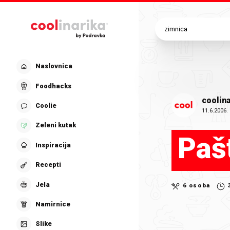
Preskoči na glavni sadržaj
Naslovnica
Foodhacks
coolina
Coolie
11.6.2006.
Zeleni kutak
Paš
Inspiracija
Recepti
Jela
6 osoba
Namirnice
Slike