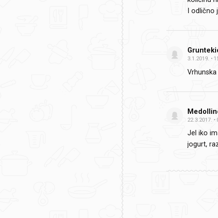
I odlično 
Grunteki
3.1.2019.
1
Vrhunska 
Medollin
22.3.2017.
Jel iko im
jogurt, r