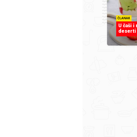
ČLANAK
U čaši i
deserti