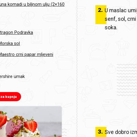
una komadi u biljnom ulju (2×160
2
.
U maslac umije
senf, sol, cr
soka.
tragon Podravka
Morska sol
aestro crni papar mljeveni
ershire umak
 za kupnju
3
.
Sve dobro izm