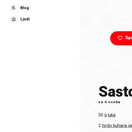
Blog
Ljudi
Sp
Sasto
za
6 osoba
50 g
luka
2
tvrdo kuhana ja