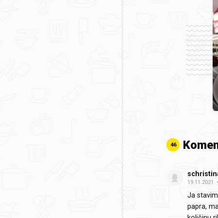
Komen
46
schristin
19.11.2021.
Ja stavim 
papra, ma
količinu r