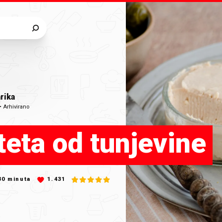
rika
•
Arhivirano
teta od tunjevine
30
minuta
1.431