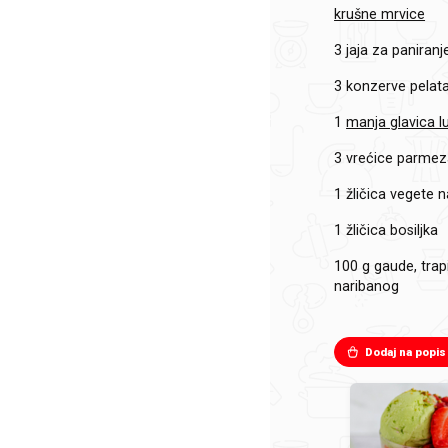
krušne mrvice
3
jaja za paniranj
3
konzerve pelat
1
manja glavica l
3
vrećice parme
1
žličica vegete n
1
žličica bosiljka
100 g
gaude, trap
naribanog
Dodaj na popis