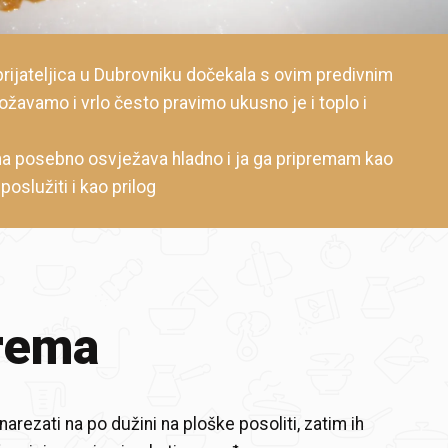
 prijateljica u Dubrovniku dočekala s ovim predivnim
ožavamo i vrlo često pravimo ukusno je i toplo i
a posebno osvježava hladno i ja ga pripremam kao
oslužiti i kao prilog
rema
 narezati na po dužini na ploške posoliti, zatim ih