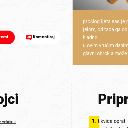
prošlog ljeta nas je
jelom, od tada ga ob
hladno…
remi
Komentiraj
38
u ovim vrućim danim
glavni obrok a može p
jci
Prip
1
.
tikvice oprati
e veličine