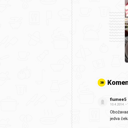
Komen
38
fiumee5
10.4.2014.
Obožavaaa
jedva ček