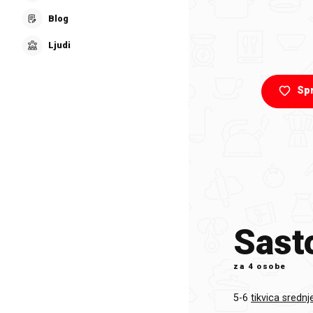
Blog
Ljudi
Sp
Sasto
za
4 osobe
5-6
tikvica srednj