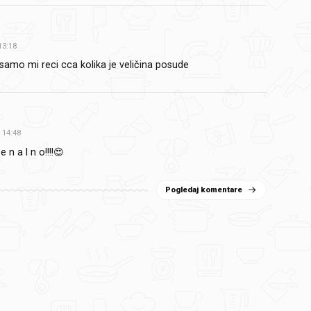
13:18
samo mi reci cca kolika je veličina posude
e
14:48
e n a l n o!!!!😍
Pogledaj komentare