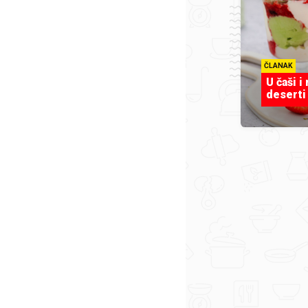
ČLANAK
U čaši i
deserti