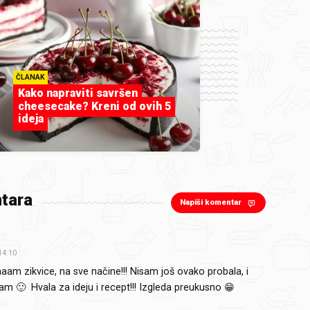
ČLANAK
Kako napraviti savršen
cheesecake? Kreni od ovih 5
ideja
tara
Napiši komentar
14:10
am zikvice, na sve načine!!! Nisam još ovako probala, i
am 🙂 Hvala za ideju i recept!!! Izgleda preukusno 😁