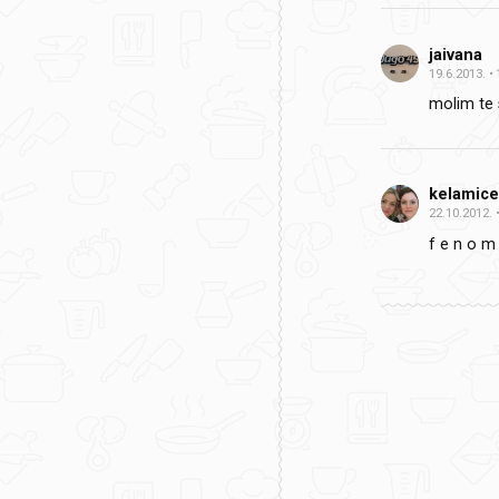
jaivana
19.6.2013.
molim te 
kelamic
22.10.2012.
f e n o m 