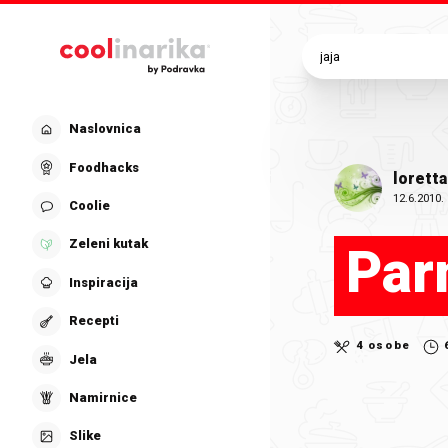
Preskoči na glavni sadržaj
Naslovnica
Foodhacks
loretta
12.6.2010.
Coolie
Zeleni kutak
Par
Inspiracija
Recepti
4 osobe
Jela
Namirnice
Slike