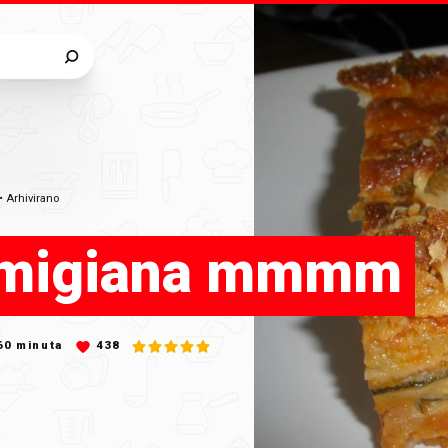
•
Arhivirano
migiana mmmm
60
minuta
438