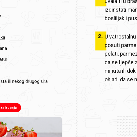
uvalajti u bra
izdinstati man
e
bosliljak i pu
a
2
.
U vatrostalnu
uka
posuti parmez
zana
pelati, parmez
atur
da se ljepše 
minuta ili dok
ohladi da se 
ista ili nekog drugog sira
 za kupnju