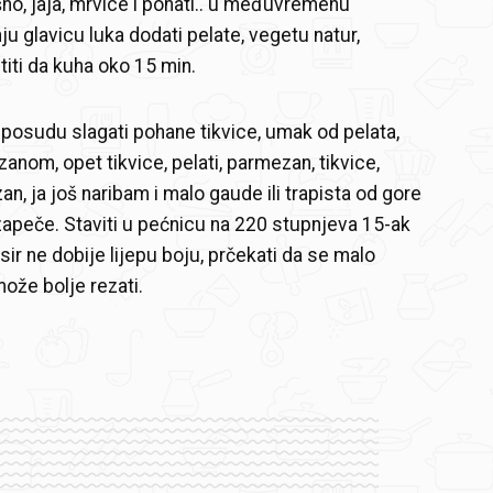
šno, jaja, mrvice i pohati.. u međuvremenu
ju glavicu luka dodati pelate, vegetu natur,
stiti da kuha oko 15 min.
 posudu slagati pohane tikvice, umak od pelata,
anom, opet tikvice, pelati, parmezan, tikvice,
an, ja još naribam i malo gaude ili trapista od gore
zapeče. Staviti u pećnicu na 220 stupnjeva 15-ak
 sir ne dobije lijepu boju, prčekati da se malo
može bolje rezati.