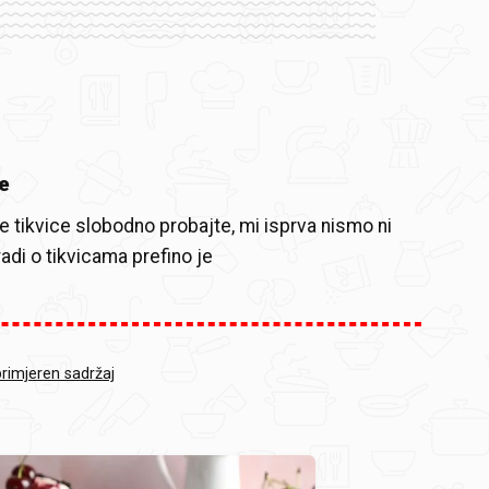
e
le tikvice slobodno probajte, mi isprva nismo ni
radi o tikvicama prefino je
primjeren sadržaj