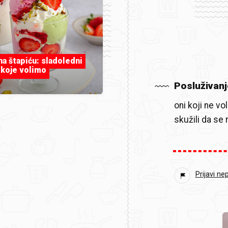
 na štapiću: sladoledni
 koje volimo
Posluživanj
oni koji ne vo
skužili da se 
Prijavi ne