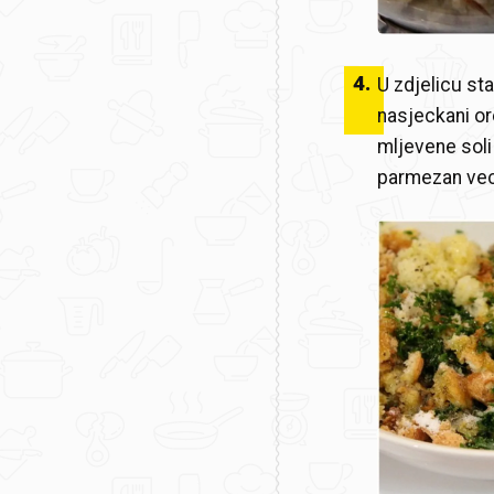
4
.
U zdjelicu sta
nasjeckani or
mljevene soli 
parmezan vec