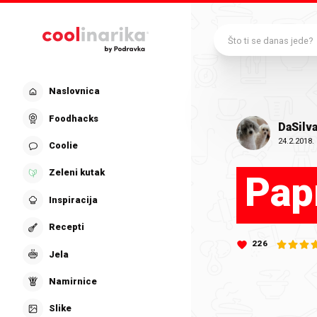
Preskoči na glavni sadržaj
Što ti se danas jede?
Naslovnica
Foodhacks
DaSilv
24.2.2018.
Coolie
Zeleni kutak
Pap
Inspiracija
Recepti
226
Jela
Namirnice
Slike