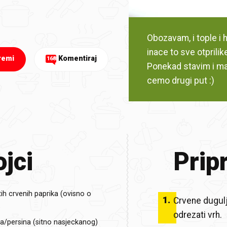
Obozavam, i tople i h
inace to sve otprilik
remi
Komentiraj
168
Ponekad stavim i mal
cemo drugi put :)
jci
Prip
tih crvenih paprika (ovisno o
1
.
Crvene dugulja
odrezati vrh.
a/persina (sitno nasjeckanog)