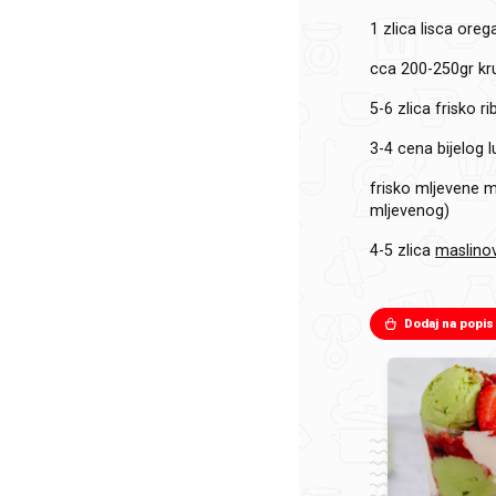
1 zlica
lisca oreg
cca 200-250gr
kr
5-6 zlica
frisko 
3-4
cena bijelog 
frisko mljevene m
mljevenog)
4-5 zlica
maslinov
Dodaj na popis