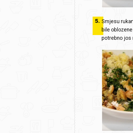
5
.
Smjesu rukam
bile oblozene
potrebno jos 