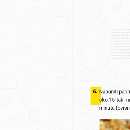
6
.
Napuniti papri
oko 15-tak min
minuta (ovisn