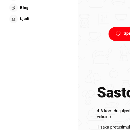
Blog
Ljudi
Sp
Sasto
4-6 kom
duguljas
velicini)
1 saka
pretusimul