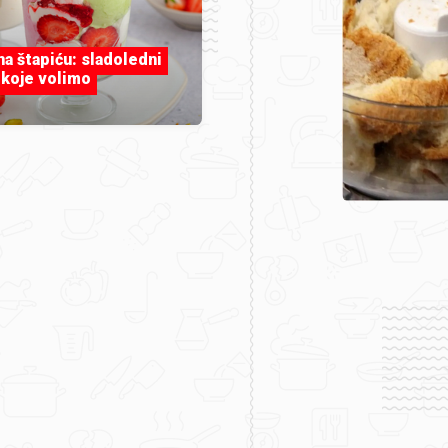
 na štapiću: sladoledni
 koje volimo