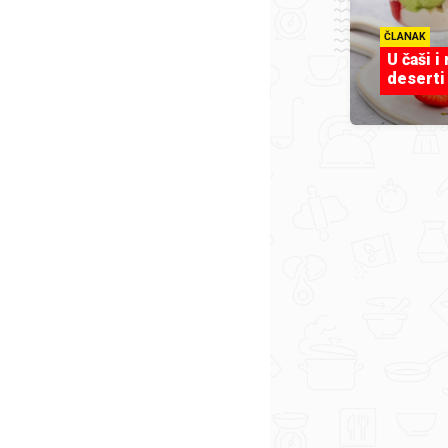
ČLANAK
U čaši i
deserti