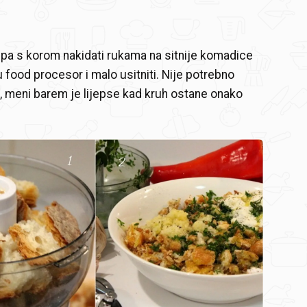
upa s korom nakidati rukama na sitnije komadice
i u food procesor i malo usitniti. Nije potrebno
e, meni barem je lijepse kad kruh ostane onako