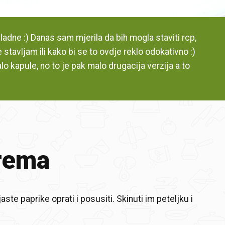
ladne :) Danas sam mjerila da bih mogla staviti rcp,
e stavljam ili kako bi se to ovdje reklo odokativno :)
o kapule, no to je pak malo drugacija verzija a to
rema
ste paprike oprati i posusiti. Skinuti im peteljku i