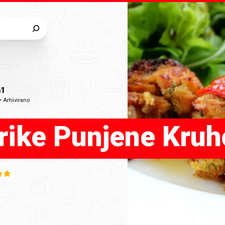
a1
•
Arhivirano
rike Punjene Kru