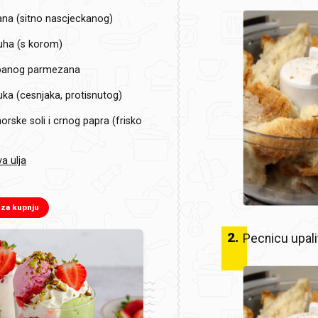
ana (sitno nascjeckanog)
uha (s korom)
ribanog parmezana
luka (cesnjaka, protisnutog)
orske soli i crnog papra (frisko
a ulja
 za kupnju
2
.
Pecnicu upali