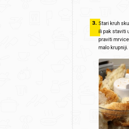
3
.
Stari kruh sk
ili pak stavit
praviti mrvic
malo krupniji.