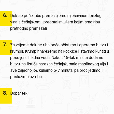
6
.
Dok se peče, ribu premazujemo mješavinom bijelog
vina s češnjakom i preostalim uljem kojim smo ribu
prethodno premazali
7
.
Za vrijeme dok se riba peče očistimo i operemo blitvu i
krumpir. Krumpir narežemo na kockice i stavimo kuhati u
posoljenu hladnu vodu. Nakon 15-tak minuta dodamo
blitvu, na listiće narezan češnjak, malo maslinovog ulja i
sve zajedno još kuhamo 5-7 minuta, pa procijedimo i
poslužimo uz ribu.
8
.
Dobar tek!