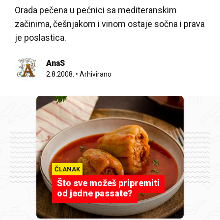
Orada pečena u pećnici sa mediteranskim
začinima, češnjakom i vinom ostaje sočna i prava
je poslastica.
AnaS
2.8.2008.
•
Arhivirano
ČLANAK
Što sve možeš pripremiti
od jedne passate?