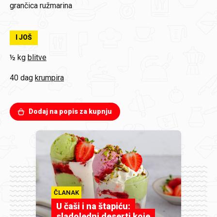
grančica ružmarina
I JOŠ
½ kg
blitve
40 dag
krumpira
Dodaj na popis za kupnju
ČLANAK
U čaši i na štapiću:
sladoledni deserti koje