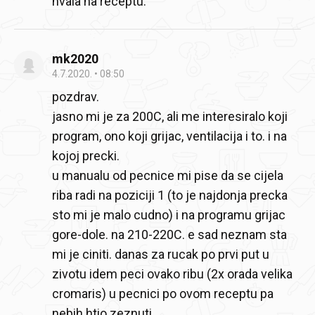
hvala na receptu.
mk2020
4.7.2020.
08:50
pozdrav.
jasno mi je za 200C, ali me interesiralo koji
program, ono koji grijac, ventilacija i to. i na
kojoj precki.
u manualu od pecnice mi pise da se cijela
riba radi na poziciji 1 (to je najdonja precka
sto mi je malo cudno) i na programu grijac
gore-dole. na 210-220C. e sad neznam sta
mi je ciniti. danas za rucak po prvi put u
zivotu idem peci ovako ribu (2x orada velika
cromaris) u pecnici po ovom receptu pa
nebih htio zeznuti.