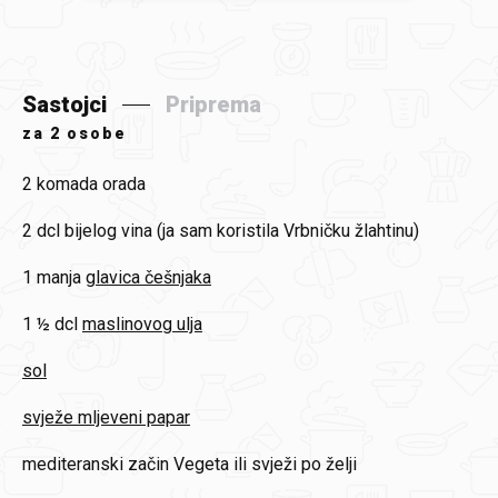
Sastojci
Priprema
za
2 osobe
2 komada
orada
2 dcl
bijelog vina (ja sam koristila Vrbničku žlahtinu)
1 manja
glavica češnjaka
1 ½ dcl
maslinovog ulja
sol
svježe mljeveni papar
mediteranski začin Vegeta ili svježi po želji