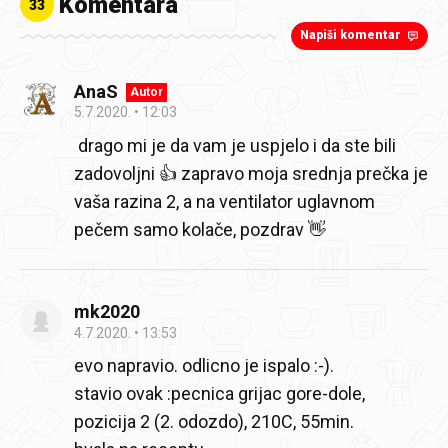
Komentara
33
Napiši komentar
AnaS
Autor
5.7.2020.
12:03
drago mi je da vam je uspjelo i da ste bili
zadovoljni 👍 zapravo moja srednja prečka je
vaša razina 2, a na ventilator uglavnom
pečem samo kolače, pozdrav 👋
mk2020
4.7.2020.
13:53
evo napravio. odlicno je ispalo :-).
stavio ovak :pecnica grijac gore-dole,
pozicija 2 (2. odozdo), 210C, 55min.