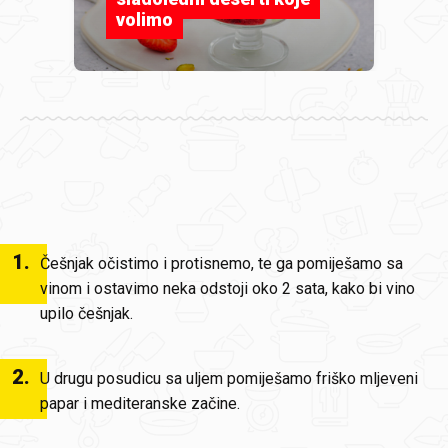
volimo
1
.
Češnjak očistimo i protisnemo, te ga pomiješamo sa
vinom i ostavimo neka odstoji oko 2 sata, kako bi vino
upilo češnjak.
2
.
U drugu posudicu sa uljem pomiješamo friško mljeveni
papar i mediteranske začine.