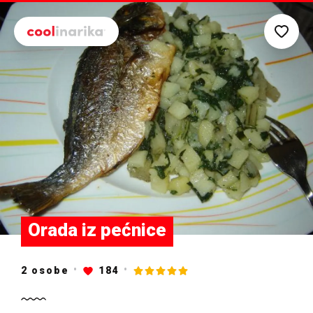
Preskoči na glavni sadržaj
Orada iz pećnice
2 osobe
184