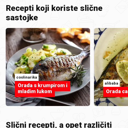
Recepti koji koriste slične
sastojke
coolinarika
alibaba
Orada s krumpirom i
mladim lukom
Orada ca
Slični recepti, a opet različiti