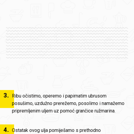
3
.
Ribu očistimo, operemo i papirnatim ubrusom
posušimo, uzdužno prerežemo, posolimo i namažemo
pripremljenim uljem uz pomoć grančice ružmarina.
4
.
Ostatak ovog ulja pomiješamo s prethodno