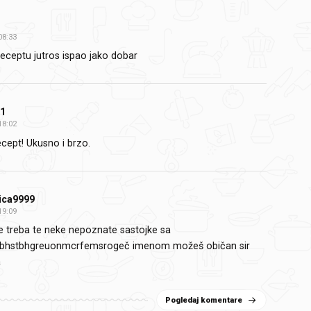
08:33
receptu jutros ispao jako dobar
1
18:02
ecept! Ukusno i brzo.
ica9999
19:09
e treba te neke nepoznate sastojke sa
tjbhstbhgreuonmcrfemsrogeč imenom možeš običan sir
a
Pogledaj komentare