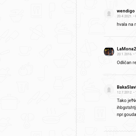
wendigo
20.4.2021.
hvala na 
LaMona2
20.1.2016.
Odličan r
BakaSlav
12.7.2012.
Tako je!N
ihbgstsh
npr.goud