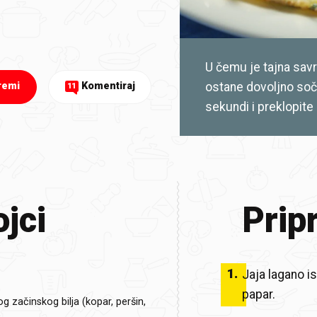
U čemu je tajna sav
ostane dovoljno soč
remi
Komentiraj
11
sekundi i preklopite 
jci
Prip
1
.
Jaja lagano i
papar.
g začinskog bilja (kopar, peršin,