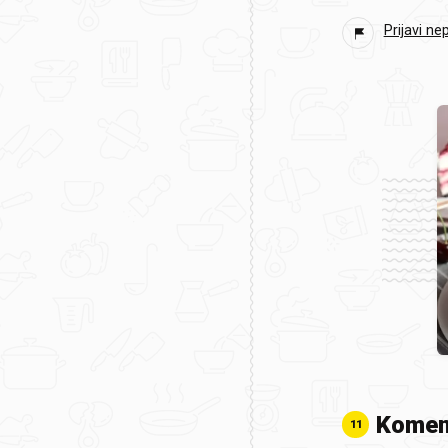
Prijavi ne
Komen
11