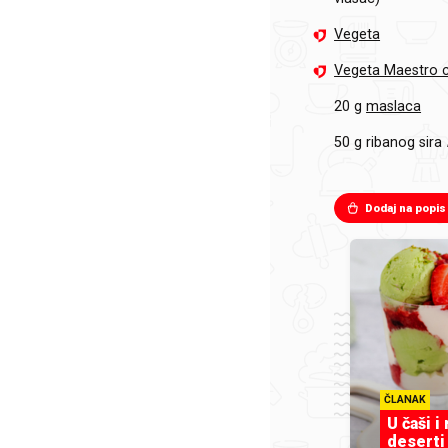
Vegeta
Vegeta Maestro c
20 g
maslaca
50 g
ribanog sira
Dodaj na popis
ČLANAK
U čaši i
deserti