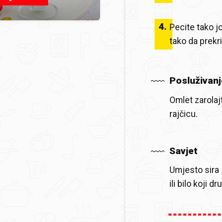
4
.
Pecite tako j
tako da prekri
Posluživanj
Omlet zarolaj
rajčicu.
Savjet
Umjesto sira
ili bilo koji 