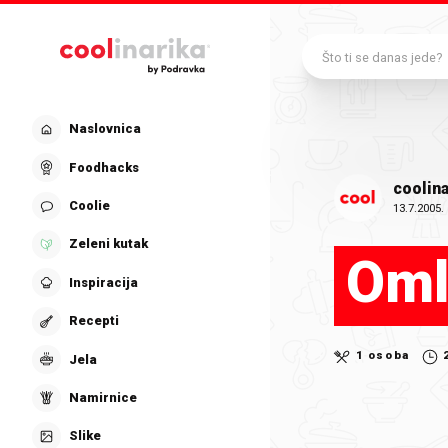
Preskoči na glavni sadržaj
Što ti se danas jede?
Naslovnica
Foodhacks
coolina
Coolie
13.7.2005.
Zeleni kutak
Oml
Inspiracija
Recepti
1 osoba
Jela
Namirnice
Slike