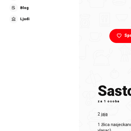
Blog
Ljudi
Sp
Sasto
za
1 osoba
2
jaja
1 žlica
nasjeckano
vlasac)