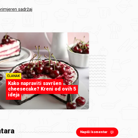
primjeren sadržaj
ČLANAK
Kako napraviti savršen
cheesecake? Kreni od ovih 5
ideja
tara
Napiši komentar