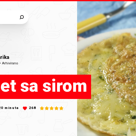
rika
•
Arhivirano
et sa sirom
20
minuta
268