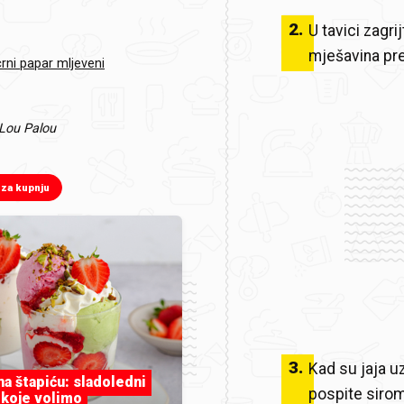
2
.
U tavici zagri
mješavina pre
rni papar mljeveni
Lou Palou
 za kupnju
3
.
Kad su jaja u
 na štapiću: sladoledni
pospite sirom
 koje volimo