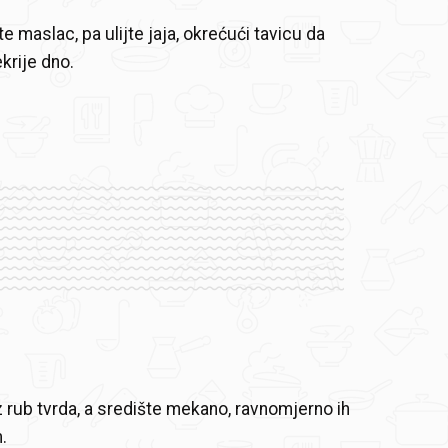
jte maslac, pa ulijte jaja, okrećući tavicu da
krije dno.
z rub tvrda, a središte mekano, ravnomjerno ih
.