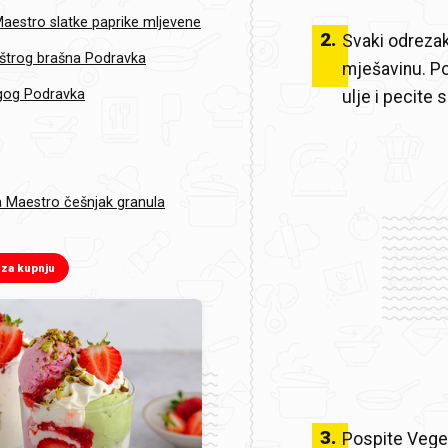
aestro slatke paprike mljevene
2
.
Svaki odrezak
štrog brašna Podravka
mješavinu. Po
agog Podravka
ulje i pecite
 Maestro češnjak granula
 za kupnju
3
.
Pospite Veget