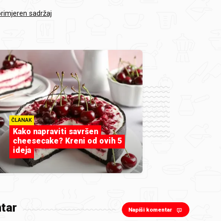
primjeren sadržaj
ČLANAK
Kako napraviti savršen
cheesecake? Kreni od ovih 5
ideja
tar
Napiši komentar