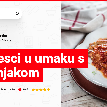
rika
•
Arhivirano
esci u umaku s
njakom
50
minuta
646