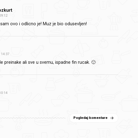
ozkurt
09:12
 sam ovo i odlicno je! Muz je bio odusevljen!
14:37
e preinake ali sve u svemu, ispadne fin rucak. 🙂
o
10:14
Pogledaj komentare