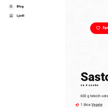
Blog
Ljudi
Sp
Sasto
za
4 osobe
600 g
telećih od
1 žlica
Vegete