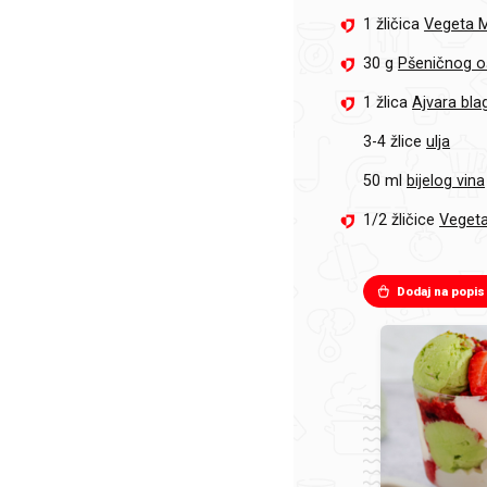
1 žličica
Vegeta M
30 g
Pšeničnog o
1 žlica
Ajvara bl
3-4 žlice
ulja
50 ml
bijelog vina
1/2 žličice
Vegeta
Dodaj na popis