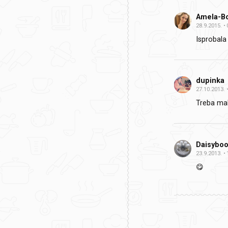
Amela-B
28.9.2015.
Isprobala
dupinka
27.10.2013.
Treba mal
Daisybo
23.9.2013.
😋