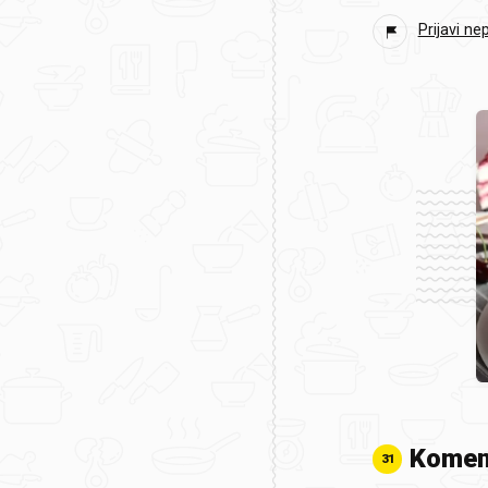
Prijavi ne
Komen
31