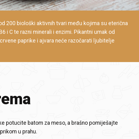
od 200 biološki aktivnih tvari među kojima su eterična
 B6 i C te razni minerali i enzimi. Pikantni umak od
crvene paprike i ajvara neće razočarati ljubitelje
rema
ke potucite batom za meso, a brašno pomiješajte
prikom u prahu.