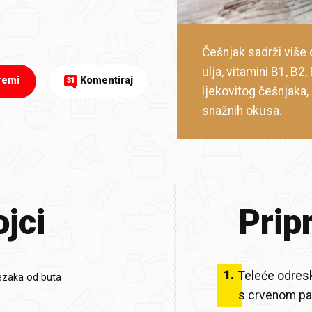
Češnjak sadrži više 
ulja, vitamini B1, B2,
remi
Komentiraj
31
ljekovitog češnjaka, 
snažnih okusa.
jci
Prip
1
.
Teleće odres
rezaka od buta
s crvenom pa