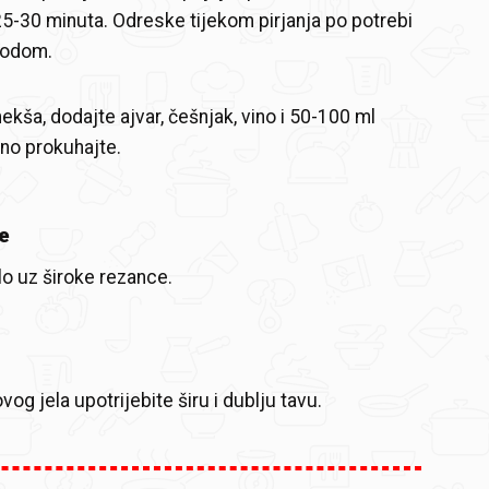
 25-30 minuta. Odreske tijekom pirjanja po potrebi
vodom.
ša, dodajte ajvar, češnjak, vino i 50-100 ml
no prokuhajte.
e
lo uz široke rezance.
og jela upotrijebite širu i dublju tavu.