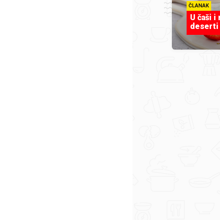
ČLANAK
U čaši i
deserti