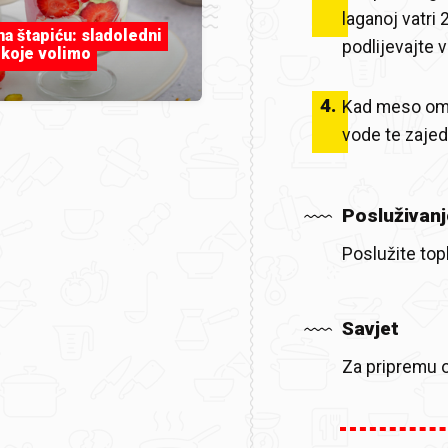
laganoj vatri
 na štapiću: sladoledni
podlijevajte 
 koje volimo
4
.
Kad meso omek
vode te zajed
Posluživanj
Poslužite top
Savjet
Za pripremu ov