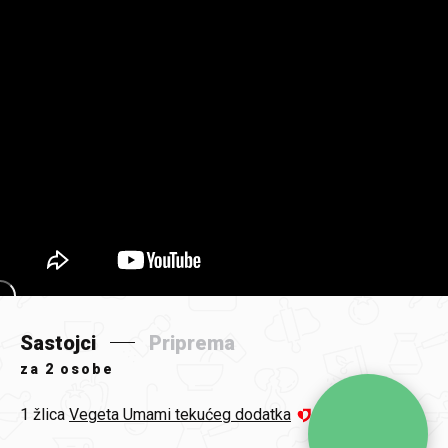
Sastojci
Priprema
za
2 osobe
1 žlica
Vegeta Umami tekućeg dodatka