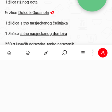
1 žlica
rižinog octa
½ žlice
Dolcela Gussnela
1 žličica
sitno nasjeckanog češnjaka
1 žličica
sitno nasjeckanog đumbira
250 g
junećih odrezaka, tanko narezanih
2
Fini-Mini Wok Noodles
1 žlica
Vegeta Umami tekućeg dodatka
½ žlice
Dolcela Gussnela
1 žlica
oyster umaka
½ žlice
šećera