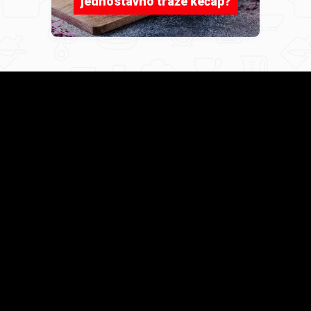
jednostavno traže kečap?