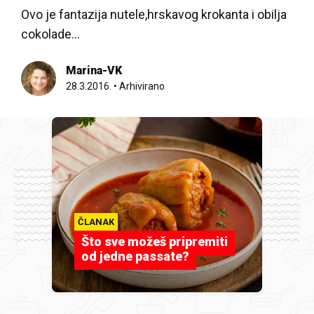
Ovo je fantazija nutele,hrskavog krokanta i obilja
cokolade...
Marina-VK
28.3.2016.
•
Arhivirano
ČLANAK
Što sve možeš pripremiti
od jedne passate?