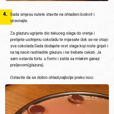
4
.
Sada smjesu nutele stavite na ohladeni biskvit i
izravnajte.
Za glazuru ugrijete dio tekuceg slaga do vrenja i
prelijete usitnjenu cokoladu te mijesate dok se ne otopi
sva cokolada.Sada dodajete rest slaga koji niste grijali i
na taj nacin rashladite glazuru i ne trebate cekati. Ja
sam ostavila tortu u formi i zalila sa mlakim ganaz
preljevom(glazura).
Ostavite da se dobro ohladi,najbolje preko noci.