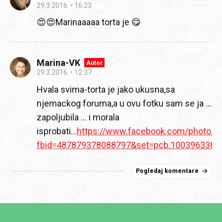
29.3.2016.
16:23
😍😍Marinaaaaa torta je 😋
Marina-VK
Autor
29.3.2016.
12:37
Hvala svima-torta je jako ukusna,sa
njemackog foruma,a u ovu fotku sam se ja ...
zapoljubila ... i morala
isprobati...
https://www.facebook.com/photo.p
fbid=487879378088797&set=pcb.1003963389
Pogledaj komentare