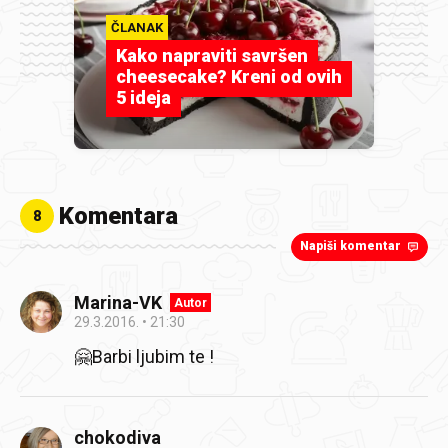
ČLANAK
Kako napraviti savršen
cheesecake? Kreni od ovih
5 ideja
Komentara
8
Napiši komentar
Marina-VK
Autor
29.3.2016.
21:30
🤗Barbi ljubim te !
chokodiva