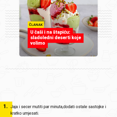
ČLANAK
U čaši i na štapiću:
sladoledni deserti koje
volimo
1
.
Jaja i secer mutiti par minuta,dodati ostale sastojke i
kratko umjesati.