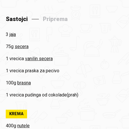
Sastojci
Priprema
3
jaja
75g
secera
1 vrecica
vanilin secera
1 vrecica
praska za pecivo
100g
brasna
1 vrecica
pudinga od cokolade(prah)
KREMA
400g
nutele