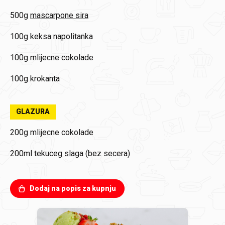
500g
mascarpone sira
100g
keksa napolitanka
100g
mlijecne cokolade
100g
krokanta
GLAZURA
200g
mlijecne cokolade
200ml
tekuceg slaga (bez secera)
Dodaj na popis za kupnju