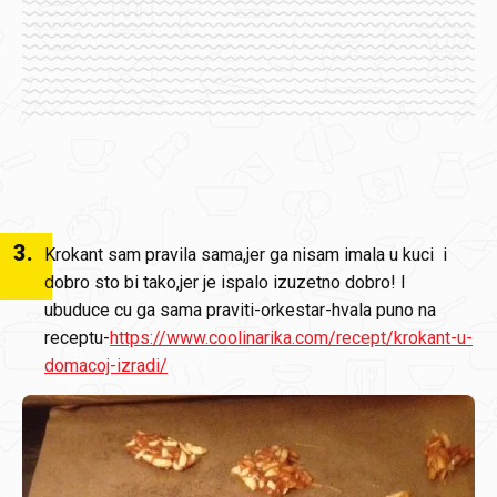
3
.
Krokant sam pravila sama,jer ga nisam imala u kuci i
dobro sto bi tako,jer je ispalo izuzetno dobro! I
ubuduce cu ga sama praviti-orkestar-hvala puno na
receptu-
https://www.coolinarika.com/recept/krokant-u-
domacoj-izradi/