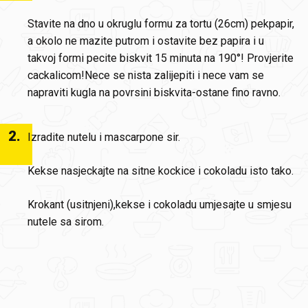
Stavite na dno u okruglu formu za tortu (26cm) pekpapir,
a okolo ne mazite putrom i ostavite bez papira i u
takvoj formi pecite biskvit 15 minuta na 190°! Provjerite
cackalicom!Nece se nista zalijepiti i nece vam se
napraviti kugla na povrsini biskvita-ostane fino ravno.
2
.
Izradite nutelu i mascarpone sir.
Kekse nasjeckajte na sitne kockice i cokoladu isto tako.
Krokant (usitnjeni),kekse i cokoladu umjesajte u smjesu
nutele sa sirom.