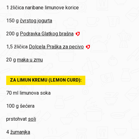
1 žličica
naribane limunove korice
150 g
čvrstog jogurta
200 g
Podravka Glatkog brašna
1,5 žličica
Dolcela Praška za pecivo
20 g
maka u zrnu
ZA LIMUN KREMU (LEMON CURD):
70 ml
limunova soka
100 g
šećera
prstohvat
soli
4
žumanjka