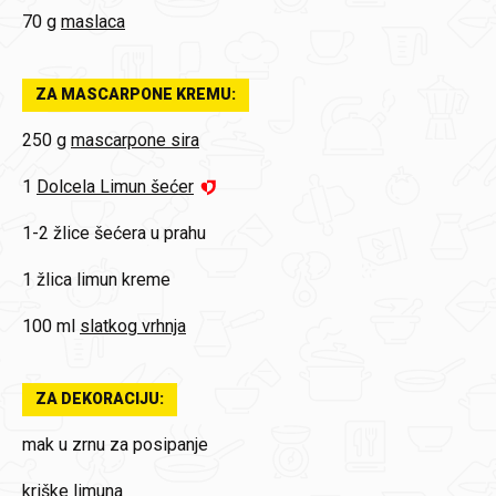
70 g
maslaca
ZA MASCARPONE KREMU:
250 g
mascarpone sira
1
Dolcela Limun šećer
1-2 žlice
šećera u prahu
1 žlica
limun kreme
100 ml
slatkog vrhnja
ZA DEKORACIJU:
mak u zrnu za posipanje
kriške
limuna