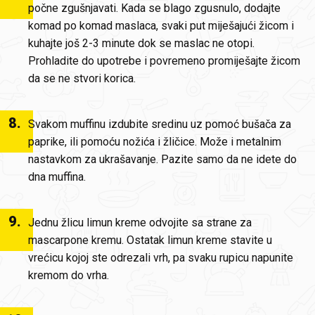
počne zgušnjavati. Kada se blago zgusnulo, dodajte
komad po komad maslaca, svaki put miješajući žicom i
kuhajte još 2-3 minute dok se maslac ne otopi.
Prohladite do upotrebe i povremeno promiješajte žicom
da se ne stvori korica.
8
.
Svakom muffinu izdubite sredinu uz pomoć bušača za
paprike, ili pomoću nožića i žličice. Može i metalnim
nastavkom za ukrašavanje. Pazite samo da ne idete do
dna muffina.
9
.
Jednu žlicu limun kreme odvojite sa strane za
mascarpone kremu. Ostatak limun kreme stavite u
vrećicu kojoj ste odrezali vrh, pa svaku rupicu napunite
kremom do vrha.