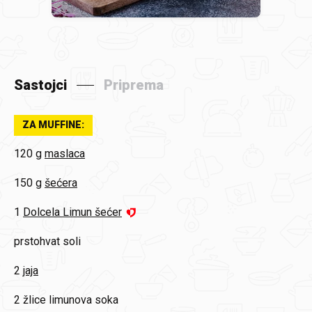
Sastojci
Priprema
ZA MUFFINE:
120 g
maslaca
150 g
šećera
1
Dolcela Limun šećer
prstohvat
soli
2
jaja
2 žlice
limunova soka