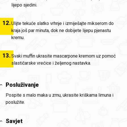
lijepo sjedini.
12
.
Ulijte tekuće slatko vrhnje i izmiješajte mikserom do
kraja još par minuta, dok ne dobijete lijepu pjenastu
kremu.
13
.
Svaki muffin ukrasite mascarpone kremom uz pomoć
slastičarske vrećice i željenog nastavka.
Posluživanje
Pospite s malo maka u zrnu, ukrasite kriškama limuna i
poslužite.
Savjet