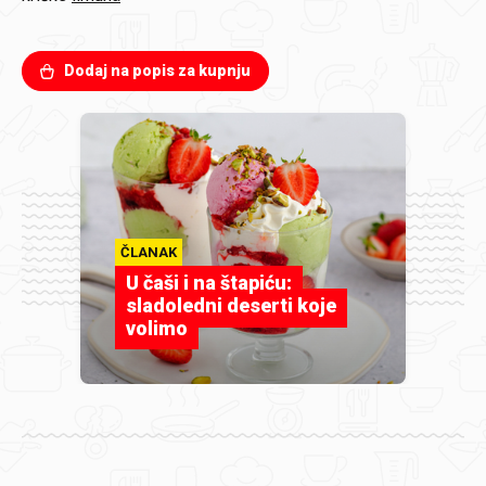
Dodaj na popis za kupnju
ČLANAK
U čaši i na štapiću:
sladoledni deserti koje
volimo