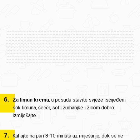
6
.
Za limun kremu
, u posudu stavite svježe iscijeđeni
sok limuna, šećer, sol i žumanjke i žicom dobro
izmiješajte.
7
.
Kuhajte na pari 8-10 minuta uz miješanje, dok se ne