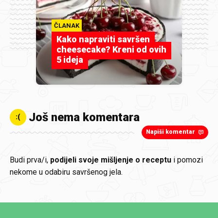
ČLANAK
Kako napraviti savršen
cheesecake? Kreni od ovih
5 ideja
Još nema komentara
:(
Napiši komentar
Budi prva/i,
podijeli svoje mišljenje o receptu
i pomozi
nekome u odabiru savršenog jela.