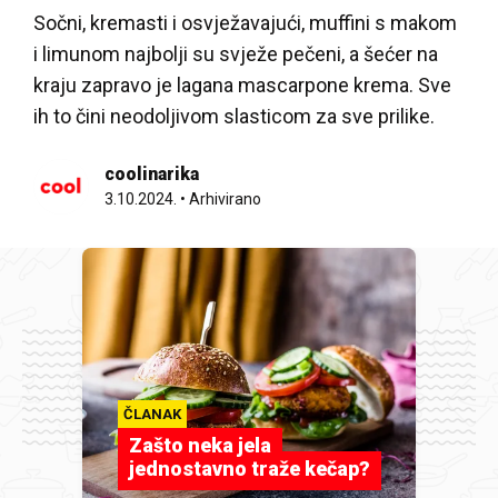
Sočni, kremasti i osvježavajući, muffini s makom
i limunom najbolji su svježe pečeni, a šećer na
kraju zapravo je lagana mascarpone krema. Sve
ih to čini neodoljivom slasticom za sve prilike.
coolinarika
3.10.2024.
•
Arhivirano
ČLANAK
Zašto neka jela
jednostavno traže kečap?