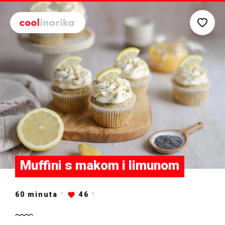
Preskoči na glavni sadržaj
Muffini s makom i limunom
60
minuta
46