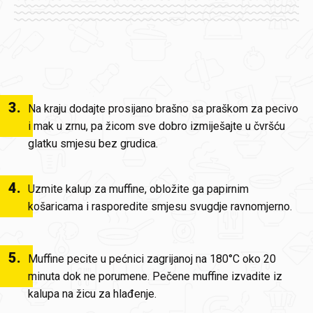
3
.
Na kraju dodajte prosijano brašno sa praškom za pecivo
i mak u zrnu, pa žicom sve dobro izmiješajte u čvršću
glatku smjesu bez grudica.
4
.
Uzmite kalup za muffine, obložite ga papirnim
košaricama i rasporedite smjesu svugdje ravnomjerno.
5
.
Muffine pecite u pećnici zagrijanoj na 180°C oko 20
minuta dok ne porumene. Pečene muffine izvadite iz
kalupa na žicu za hlađenje.