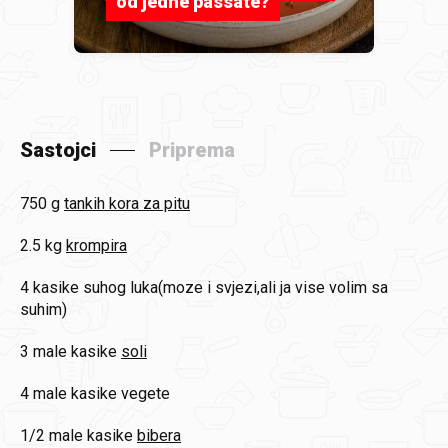
od jedne passate?
Sastojci
Priprema
750 g
tankih kora za pitu
2.5 kg
krompira
4 kasike
suhog luka(moze i svjezi,ali ja vise volim sa
suhim)
3 male kasike
soli
4 male kasike
vegete
1/2 male kasike
bibera