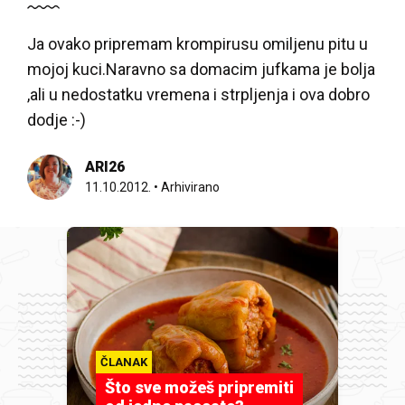
Ja ovako pripremam krompirusu omiljenu pitu u
mojoj kuci.Naravno sa domacim jufkama je bolja
,ali u nedostatku vremena i strpljenja i ova dobro
dodje :-)
ARI26
11.10.2012.
•
Arhivirano
ČLANAK
Što sve možeš pripremiti