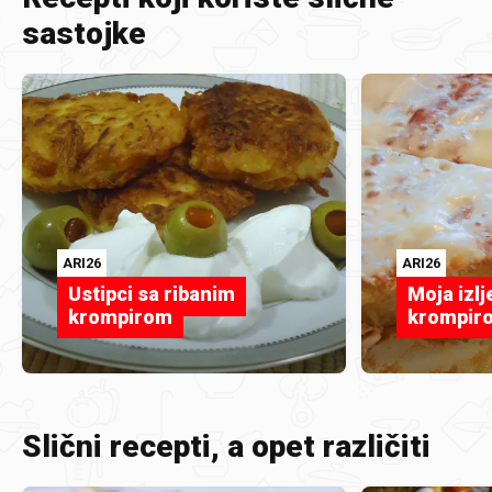
sastojke
ARI26
ARI26
Ustipci sa ribanim
Moja izlj
krompirom
krompiro
Slični recepti, a opet različiti