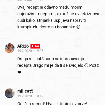
Ovaj recept je odavno među mojim
najdražim receptima, a muž se uvijek iznova
čudi kako istrijanka uspijeva napraviti
krumpirušu dostojnu bosanske 😉
ARI26
Autor
19.2.2020.
19:06
Draga milicat5 puno na isprobavanju
recepta.Drago mi je da ti se svidjelo 🙂 Pozz
❤️
milicat5
19.2.2020.
18:12
Odličan recept! Hvala! Uspjelo iz prve!