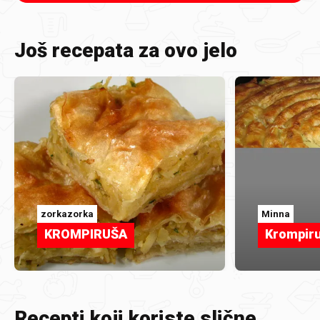
Još recepata za ovo jelo
zorkazorka
Minna
KROMPIRUŠA
Krompir
Recepti koji koriste slične