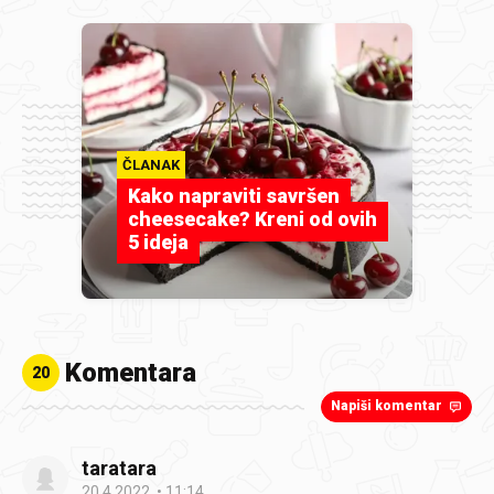
ČLANAK
Kako napraviti savršen
cheesecake? Kreni od ovih
5 ideja
Komentara
20
Napiši komentar
taratara
20.4.2022.
11:14