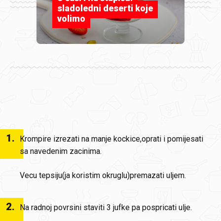
sladoledni deserti koje
volimo
1
.
Krompire izrezati na manje kockice,oprati i pomijesati
sa navedenim zacinima.
Vecu tepsiju(ja koristim okruglu)premazati uljem.
2
.
Na radnoj povrsini staviti 3 jufke pa pospricati ulje.