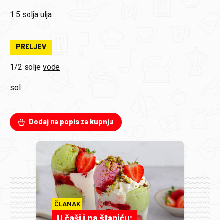
1.5 solja
ulja
PRELJEV
1/2 solje
vode
sol
Dodaj na popis za kupnju
ČLANAK
U čaši i na štapiću: