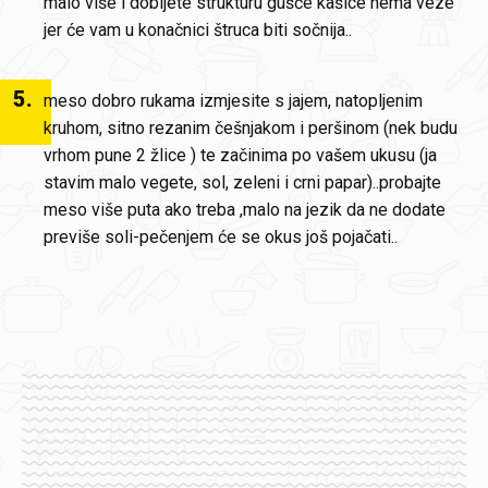
malo više i dobijete strukturu gušće kašice nema veze
jer će vam u konačnici štruca biti sočnija..
5
.
meso dobro rukama izmjesite s jajem, natopljenim
kruhom, sitno rezanim češnjakom i peršinom (nek budu
vrhom pune 2 žlice ) te začinima po vašem ukusu (ja
stavim malo vegete, sol, zeleni i crni papar)..probajte
meso više puta ako treba ,malo na jezik da ne dodate
previše soli-pečenjem će se okus još pojačati..