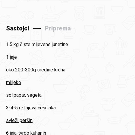
Sastojci
Priprema
1,5 kg
čiste mljevene junetine
1
jaje
oko 200-300g
sredine kruha
mlijeko
sol,papar, vegeta
3-4-5 režnjeva
češnjaka
svježi peršin
6
jaja-tvrdo kuhanih