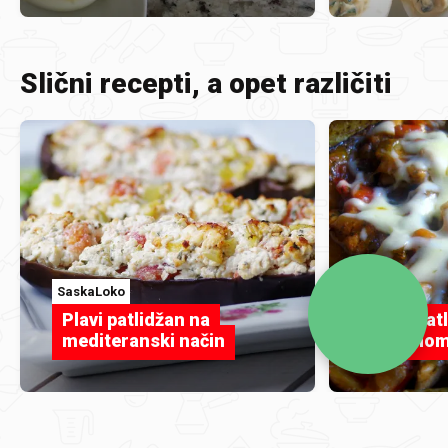
Slični recepti, a opet različiti
SaskaLoko
Jafi
Plavi patlidžan na
Plavi pat
mediteranski način
piletino