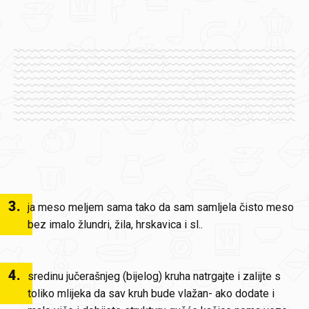
3
.
ja meso meljem sama tako da sam samljela čisto meso
bez imalo žlundri, žila, hrskavica i sl..
4
.
sredinu jučerašnjeg (bijelog) kruha natrgajte i zalijte s
toliko mlijeka da sav kruh bude vlažan- ako dodate i