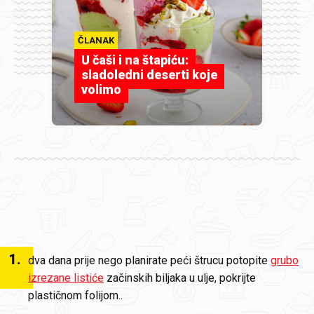
ČLANAK
U čaši i na štapiću:
sladoledni deserti koje
volimo
1
.
dva dana prije nego planirate peći štrucu potopite
grubo
izrezane listiće
začinskih biljaka u ulje, pokrijte
plastičnom folijom..