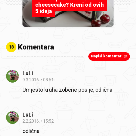
cheesecake? Kreni od ovih
5 ideja
Komentara
18
Napiši komentar
LuLi
9.3.2016.
08:51
Umjesto kruha zobene posije, odlična
LuLi
2.2.2016.
15:52
odlična