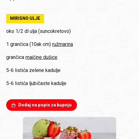
MIRISNO ULJE
oko 1/2 dl
ulja (suncokretovo)
1 grančica (10ak cm)
ružmarina
grančica
majčine dušice
5-6 listića
zelene kadulje
5-6 listića
ljubičaste kadulje
Dodaj na popis za kupnju