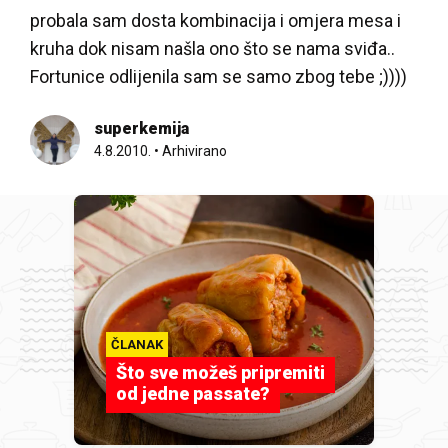
probala sam dosta kombinacija i omjera mesa i
kruha dok nisam našla ono što se nama sviđa..
Fortunice odlijenila sam se samo zbog tebe ;))))
superkemija
4.8.2010.
•
Arhivirano
ČLANAK
Što sve možeš pripremiti
od jedne passate?