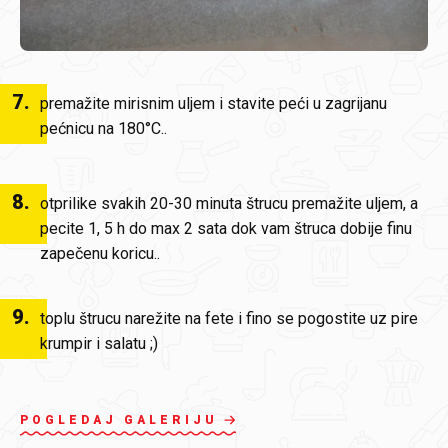
7
.
premažite mirisnim uljem i stavite peći u zagrijanu
pećnicu na 180°C..
8
.
otprilike svakih 20-30 minuta štrucu premažite uljem, a
pecite 1, 5 h do max 2 sata dok vam štruca dobije finu
zapečenu koricu..
9
.
toplu štrucu narežite na fete i fino se pogostite uz pire
krumpir i salatu ;)
POGLEDAJ GALERIJU