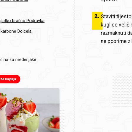
2
.
Staviti tijest
glatko brašno Podravka
kuglice velič
ikarbone Dolcela
razmaknuti da
ne poprime zl
začina za medenjake
 za kupnju