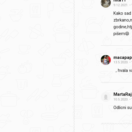
nita11
9.12.2021.
Kako sad 
zbrkano,n
godine,ht
pišem😄
macapap
13.5.2020.
, hvala v
MartaRaj
10.5.2020.
Odlicni su