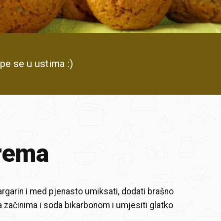
pe se u ustima :)
rema
margarin i med pjenasto umiksati, dodati brašno
začinima i soda bikarbonom i umjesiti glatko