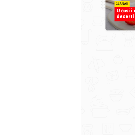
ČLANAK
U čaši i
deserti