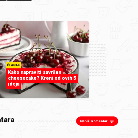
ČLANAK
Kako napraviti savršen
cheesecake? Kreni od ovih 5
ideja
tara
Napiši komentar