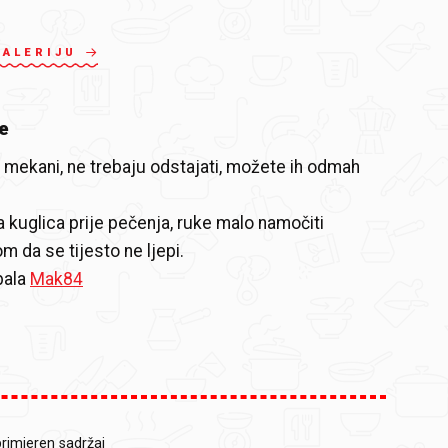
GALERIJU
e
mekani, ne trebaju odstajati, možete ih odmah
a kuglica prije pečenja, ruke malo namočiti
 da se tijesto ne ljepi.
bala
Mak84
primjeren sadržaj