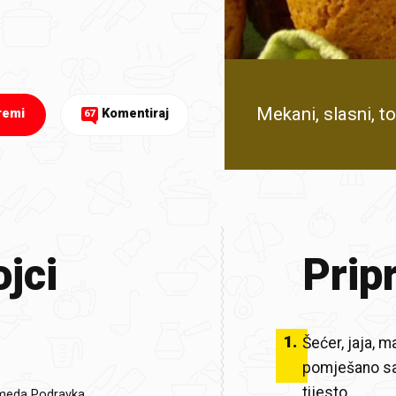
Mekani, slasni, to
remi
Komentiraj
67
jci
Prip
1
.
Šećer, jaja, 
pomješano sa 
tijesto.
meda Podravka