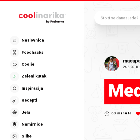
Preskoči na glavni sadržaj
Što ti se danas jede?
Naslovnica
Foodhacks
macapa
Coolie
24.6.2010.
Zeleni kutak
Med
Inspiracija
Recepti
Jela
60
minuta
Namirnice
Slike