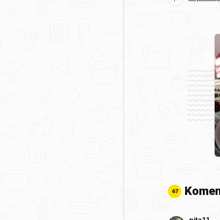
Komen
67