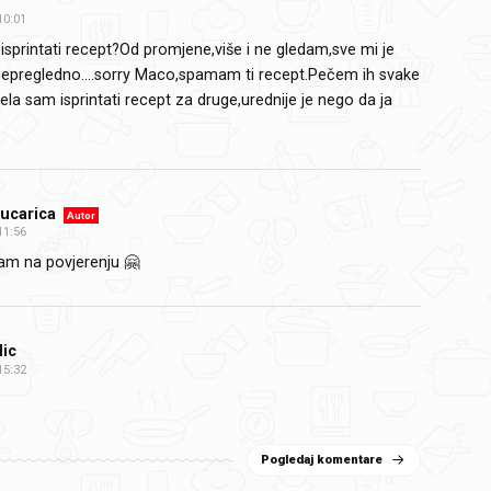
10:01
isprintati recept?Od promjene,više i ne gledam,sve mi je
epregledno....sorry Maco,spamam ti recept.Pečem ih svake
jela sam isprintati recept za druge,urednije je nego da ja
ucarica
Autor
11:56
am na povjerenju 🤗
lic
15:32
Pogledaj komentare