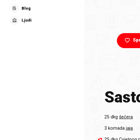
Blog
Ljudi
Sp
Sasto
25 dkg
šećera
3 komada
jaja
25 dkg
Cvjetnog 