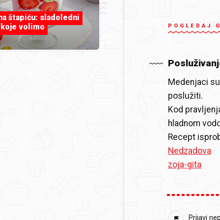
 na štapiću: sladoledni
 koje volimo
POGLEDAJ 
Posluživanj
Medenjaci su 
poslužiti.
Kod pravljenj
hladnom vodom
Recept ispro
Nedzadova
zoja-gita
Prijavi ne