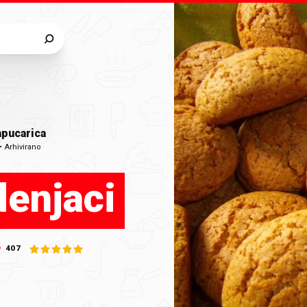
pucarica
•
Arhivirano
enjaci
407