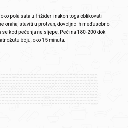
o oko pola sata u frižider i nakon toga oblikovati
ine oraha, staviti u protvan, dovoljno ih međusobno
 se kod pečenja ne sljepe. Peći na 180-200 dok
atnožutu boju, oko 15 minuta.