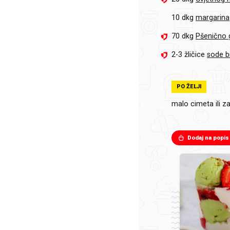
10 dkg
margarina
70 dkg
Pšenično 
2-3 žličice
sode b
PO ŽELJI
malo
cimeta ili 
Dodaj na popis