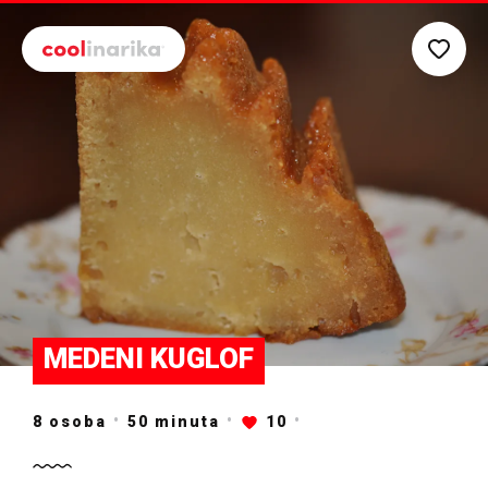
Preskoči na glavni sadržaj
MEDENI KUGLOF
8 osoba
50
minuta
10