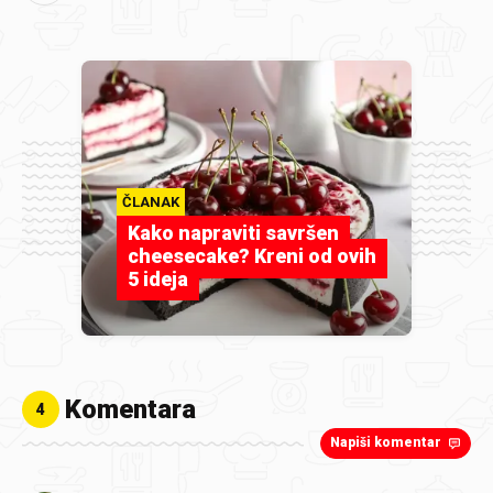
ČLANAK
Kako napraviti savršen
cheesecake? Kreni od ovih
5 ideja
Komentara
4
Napiši komentar