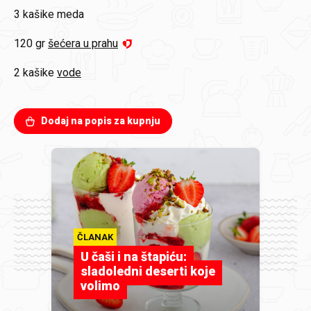
3 kašike
meda
120 gr
šećera u prahu
2 kašike
vode
Dodaj na popis za kupnju
ČLANAK
U čaši i na štapiću:
sladoledni deserti koje
volimo