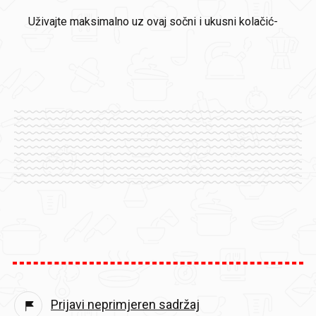
Uživajte maksimalno uz ovaj sočni i ukusni kolačić-
Prijavi neprimjeren sadržaj