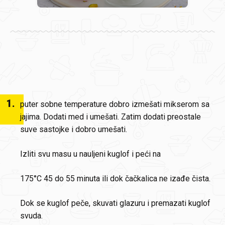
1
.
puter sobne temperature dobro izmešati mikserom sa
jajima. Dodati med i umešati. Zatim dodati preostale
suve sastojke i dobro umešati.
Izliti svu masu u nauljeni kuglof i peći na
175°C 45 do 55 minuta ili dok čačkalica ne izađe čista.
Dok se kuglof peče, skuvati glazuru i premazati kuglof
svuda.