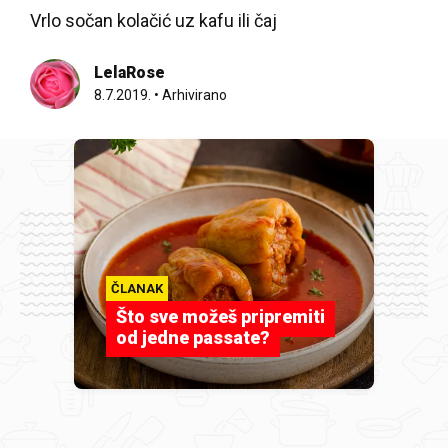
Vrlo sočan kolačić uz kafu ili čaj
LelaRose
8.7.2019.
•
Arhivirano
ČLANAK
Što sve možeš pripremiti
od jedne passate?