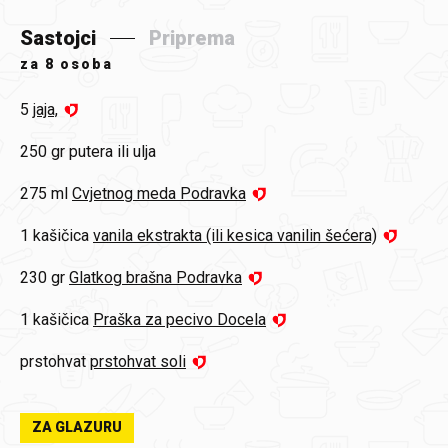
Sastojci
Priprema
za
8 osoba
5
jaja,
250 gr
putera ili ulja
275 ml
Cvjetnog meda Podravka
1 kašičica
vanila ekstrakta (ili kesica vanilin šećera)
230 gr
Glatkog brašna Podravka
1 kašičica
Praška za pecivo Docela
prstohvat
prstohvat soli
ZA GLAZURU