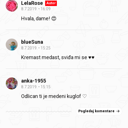
LelaRose
Autor
8.7.2019.
16:09
Hvala, dame! 😍
blueSuna
8.7.2019.
15:25
Kremast medast, sviđa mi se ♥️♥️
anka-1955
8.7.2019.
15:15
Odlican ti je
medeni kuglof ♡
Pogledaj komentare