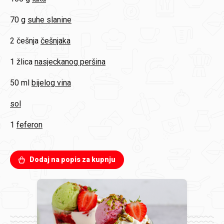
70 g
suhe slanine
2 češnja
češnjaka
1 žlica
nasjeckanog peršina
50 ml
bijelog vina
sol
1
feferon
Dodaj na popis za kupnju