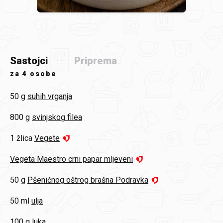
Sastojci
Priprema
za
4 osobe
50 g
suhih vrganja
800 g
svinjskog filea
1 žlica
Vegete
Vegeta Maestro crni papar mljeveni
50 g
Pšeničnog oštrog brašna Podravka
50 ml
ulja
100 g
luka