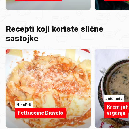
Recepti koji koriste slične
sastojke
antoinete
NinaF-K
Krem juh
Fettuccine Diavolo
vrganja