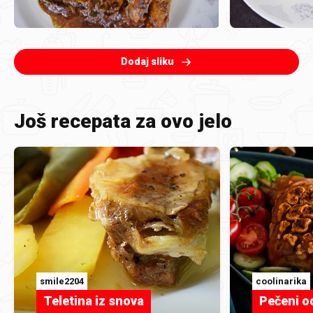
Dodaj sliku
Još recepata za ovo jelo
smile2204
coolinarika
Teletina iz snova
Pečeni o