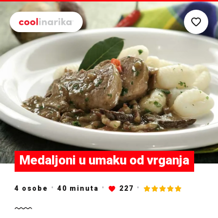
Preskoči na glavni sadržaj
Medaljoni u umaku od vrganja
4 osobe
40
minuta
227