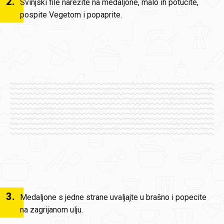
2
.
Svinjski file narežite na medaljone, malo ih potucite,
pospite Vegetom i popaprite.
3
.
Medaljone s jedne strane uvaljajte u brašno i popecite
na zagrijanom ulju.