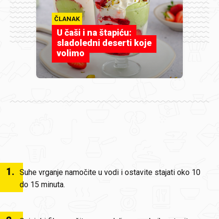
ČLANAK
U čaši i na štapiću:
sladoledni deserti koje
volimo
1
.
Suhe vrganje namočite u vodi i ostavite stajati oko 10
do 15 minuta.