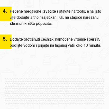
4
.
Pečene medaljone izvadite i stavite na toplo, a na isto
ulje dodajte sitno nasjeckani luk, na štapiće narezanu
slaninu i kratko popecite.
5
.
Dodajte protisnuti češnjak, namočene vrganje i peršin,
podlijte vodom i pirjajte na laganoj vatri oko 10 minuta.