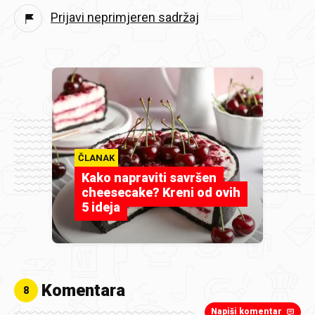
Prijavi neprimjeren sadržaj
ČLANAK
Kako napraviti savršen
cheesecake? Kreni od ovih
5 ideja
Komentara
8
Napiši komentar