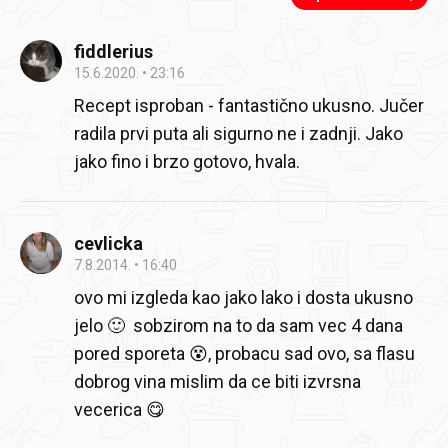
fiddlerius
15.6.2020.
23:16
Recept isproban - fantastično ukusno. Jučer
radila prvi puta ali sigurno ne i zadnji. Jako
jako fino i brzo gotovo, hvala.
cevlicka
7.8.2014.
16:40
ovo mi izgleda kao jako lako i dosta ukusno
jelo 🙂 sobzirom na to da sam vec 4 dana
pored sporeta 😵, probacu sad ovo, sa flasu
dobrog vina mislim da ce biti izvrsna
vecerica 😋