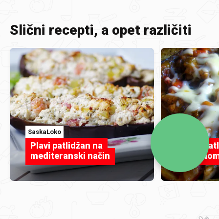
Slični recepti, a opet različiti
SaskaLoko
Jafi
Plavi patlidžan na
Plavi pat
mediteranski način
piletino