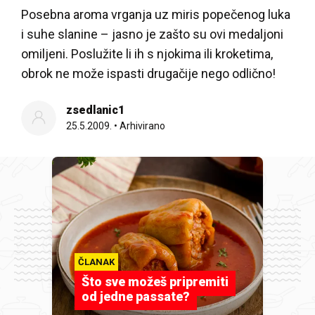
Posebna aroma vrganja uz miris popečenog luka
i suhe slanine – jasno je zašto su ovi medaljoni
omiljeni. Poslužite li ih s njokima ili kroketima,
obrok ne može ispasti drugačije nego odlično!
zsedlanic1
25.5.2009.
•
Arhivirano
ČLANAK
Što sve možeš pripremiti
od jedne passate?