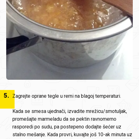
5
.
Zagrejte oprane tegle u rerni na blagoj temperaturi.
Kada se smesa ujednači, izvadite mrežicu/smotuljak,
promešajte marmeladu da se pektin ravnomerno
rasporedi po sudu, pa postepeno dodajte šećer uz
stalno mešanje. Kada provri, kuvajte još 10-ak minuta uz