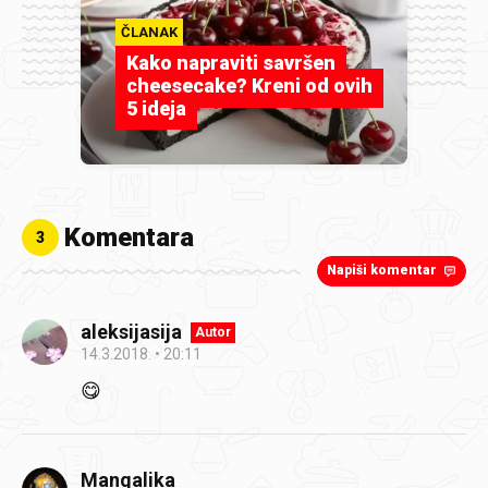
ČLANAK
Kako napraviti savršen
cheesecake? Kreni od ovih
5 ideja
Komentara
3
Napiši komentar
aleksijasija
Autor
14.3.2018.
20:11
😋
Mangalika