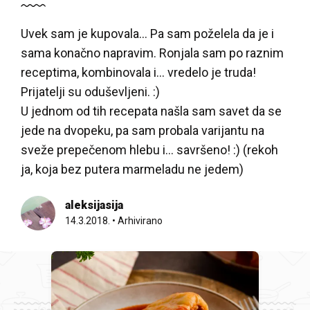
Uvek sam je kupovala... Pa sam poželela da je i
sama konačno napravim. Ronjala sam po raznim
receptima, kombinovala i... vredelo je truda!
Prijatelji su oduševljeni. :)
U jednom od tih recepata našla sam savet da se
jede na dvopeku, pa sam probala varijantu na
sveže prepečenom hlebu i... savršeno! :) (rekoh
ja, koja bez putera marmeladu ne jedem)
aleksijasija
14.3.2018.
•
Arhivirano