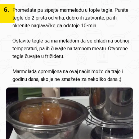
6
.
Promešate pa sipajte marmeladu u tople tegle. Punite
tegle do 2 prsta od vrha, dobro ih zatvorite, pa ih
okrenite naglavačke da odstoje 10-min.
Ostavite tegle sa marmeladom da se ohladi na sobnoj
temperaturi, pa ih čuvajte na tamnom mestu. Otvorene
tegle čuvajte u frižideru.
Marmelada spremljena na ovaj način može da traje i
godinu dana, ako je ne smažete za nekoliko dana ;)