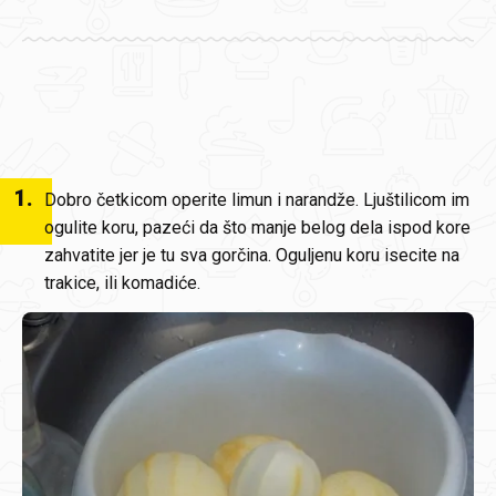
1
.
Dobro četkicom operite limun i narandže. Ljuštilicom im
ogulite koru, pazeći da što manje belog dela ispod kore
zahvatite jer je tu sva gorčina. Oguljenu koru isecite na
trakice, ili komadiće.