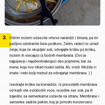
2
.
Oštrim nožem odsecite vrhove narandži i limuna, pa im
pažljivo odstranite belu podkoru. Zatim, radeći to iznad
činije, koja će skupljati sok, odvajajte krišku po krišku,
nožem ih isecajući iz bočnih membrana. (Ovo je
najpipaviji i najobeshrabrujući deo pripreme, bar za
mene, koja ovo nikad nisam radila. Ali, vredi. Možda vi
imate i neki bolji metod za odvajanje membrana. :) )
Iseckajte kriške na komadiće. Iz preostalih membrana
od kojih ste oslobodili voće, iscedite sav sok, pa ih
zajedno sa semenkama ostavite na stranu. Membrane i
semenke sadrže pektin, koji je prirodni konzervans.