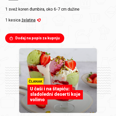
1
svež koren đumbira, oko 6-7 cm dužine
1 kesica
želatina
Dodaj na popis za kupnju
ČLANAK
U čaši i na štapiću:
sladoledni deserti koje
volimo