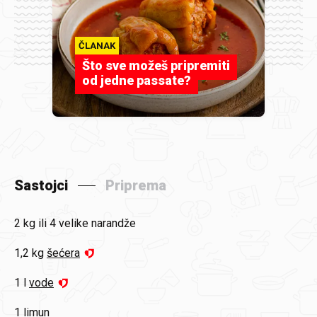
ČLANAK
Što sve možeš pripremiti
od jedne passate?
Sastojci
Priprema
2 kg
ili 4 velike narandže
1,2 kg
šećera
1 l
vode
1
limun