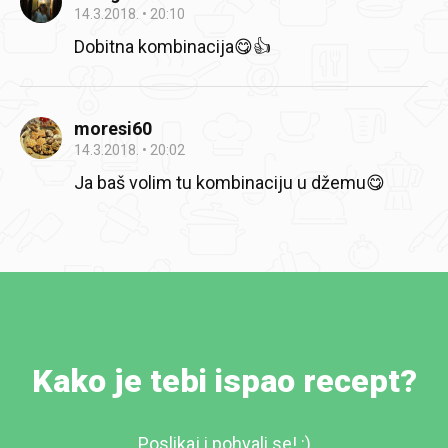
14.3.2018.
20:10
Dobitna kombinacija😋👍
moresi60
14.3.2018.
20:02
Ja baš volim tu kombinaciju u džemu😋
Kako je tebi ispao recept?
Poslikaj i pohvali se! :)