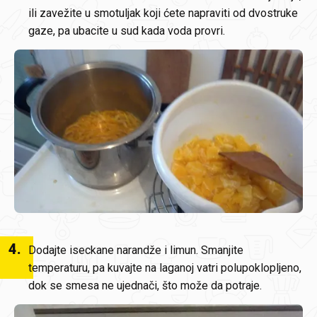
ili zavežite u smotuljak koji ćete napraviti od dvostruke
gaze, pa ubacite u sud kada voda provri.
4
.
Dodajte iseckane narandže i limun. Smanjite
temperaturu, pa kuvajte na laganoj vatri polupoklopljeno,
dok se smesa ne ujednači, što može da potraje.