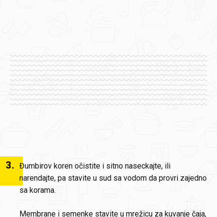
3
.
Đumbirov koren očistite i sitno naseckajte, ili
narendajte, pa stavite u sud sa vodom da provri zajedno
sa korama.
Membrane i semenke stavite u mrežicu za kuvanje čaja,