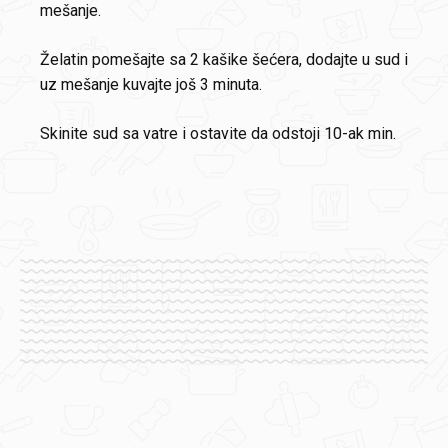
mešanje.
Želatin pomešajte sa 2 kašike šećera, dodajte u sud i
uz mešanje kuvajte još 3 minuta.
Skinite sud sa vatre i ostavite da odstoji 10-ak min.