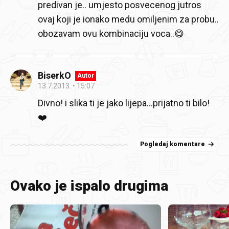
predivan je.. umjesto posvecenog jutros
ovaj koji je ionako medu omiljenim za probu..
obozavam ovu kombinaciju voca..😋
BiserkO
Autor
13.7.2013.
15:07
Divno! i slika ti je jako lijepa...prijatno ti bilo!
❤️
Pogledaj komentare
Ovako je ispalo drugima