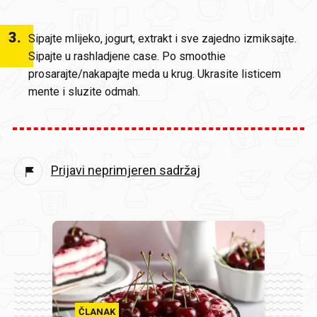
3
.
Sipajte mlijeko, jogurt, extrakt i sve zajedno izmiksajte.
Sipajte u rashladjene case. Po smoothie
prosarajte/nakapajte meda u krug. Ukrasite listicem
mente i sluzite odmah.
Prijavi neprimjeren sadržaj
ČLANAK