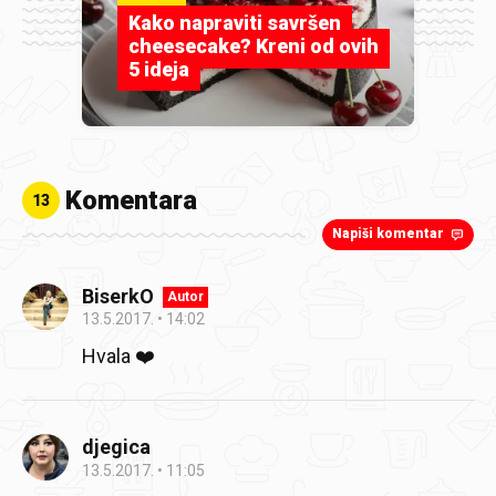
Kako napraviti savršen
cheesecake? Kreni od ovih
5 ideja
Komentara
13
Napiši komentar
BiserkO
Autor
13.5.2017.
14:02
Hvala ❤️
djegica
13.5.2017.
11:05