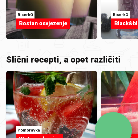
BiserkO
BiserkO
Bostan osvjezenje
Black&bl
Slični recepti, a opet različiti
Pomoravka
lolla2223