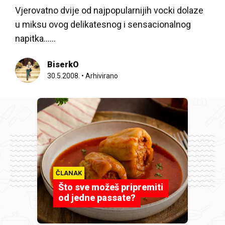
Vjerovatno dvije od najpopularnijih vocki dolaze
u miksu ovog delikatesnog i sensacionalnog
napitka…...
BiserkO
30.5.2008.
•
Arhivirano
ČLANAK
Što sve možeš pripremiti
od jedne passate?