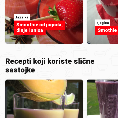
Jazzika
djegica
Smoothie od jagoda,
dinje i anisa
Smothie
Recepti koji koriste slične
sastojke