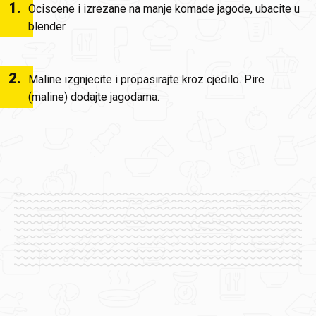
1
.
Ociscene i izrezane na manje komade jagode, ubacite u
blender.
2
.
Maline izgnjecite i propasirajte kroz cjedilo. Pire
(maline) dodajte jagodama.