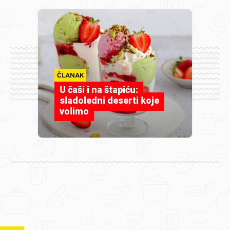
ČLANAK
U čaši i na štapiću:
sladoledni deserti koje
volimo