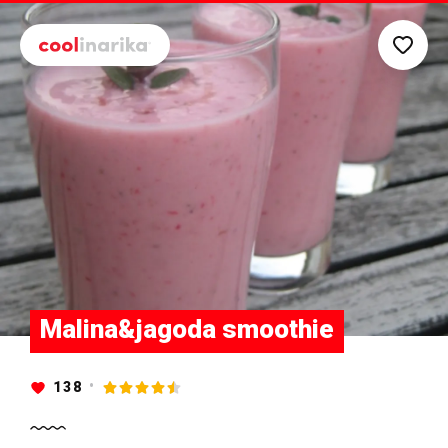
Preskoči na glavni sadržaj
Malina&jagoda smoothie
138