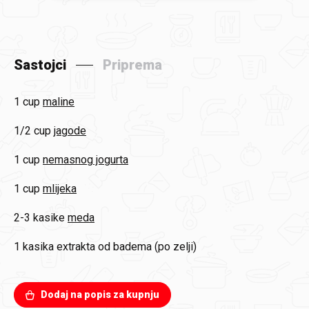
Sastojci
Priprema
1 cup
maline
1/2 cup
jagode
1 cup
nemasnog jogurta
1 cup
mlijeka
2-3 kasike
meda
1 kasika
extrakta od badema (po zelji)
Dodaj na popis za kupnju