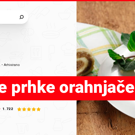
a
.
•
Arhivirano
e prhke orahnjače
1.722