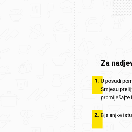
Za nadje
1
.
U posudi pomi
Smjesu prelij
promiješajte i
2
.
Bjelanjke istu