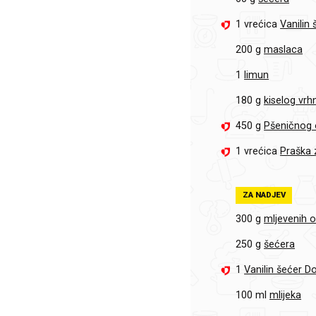
1 vrećica
Vanilin
200 g
maslaca
1
limun
180 g
kiselog vrh
450 g
Pšeničnog 
1 vrećica
Praška 
ZA NADJEV
300 g
mljevenih 
250 g
šećera
1
Vanilin šećer D
100 ml
mlijeka