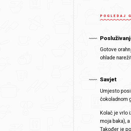
POGLEDAJ 
Posluživanj
Gotove orahnj
ohlade narežit
Savjet
Umjesto posip
čokoladnom g
Kolač je vrlo 
moja baka), a
Također je po