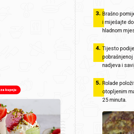
3
.
Brašno pomij
i miješajte do
hladnom mjest
4
.
Tijesto podije
pobrašnjenoj 
nadjeva i sav
5
.
Rolade položi
 za kupnju
otopljenim ma
25 minuta.