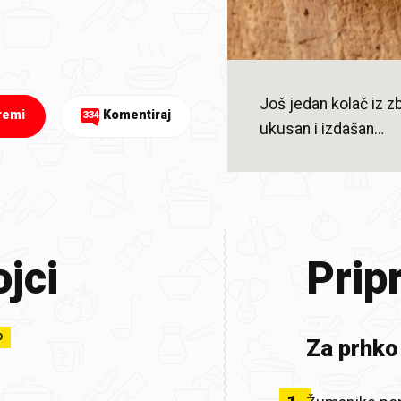
Još jedan kolač iz 
remi
Komentiraj
334
ukusan i izdašan…
jci
Prip
O
Za prhko 