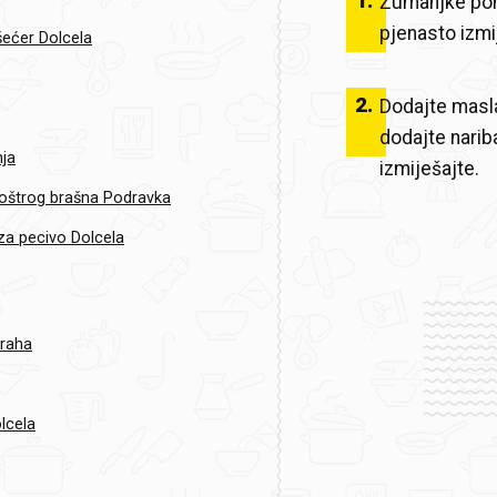
1
.
Žumanjke pom
pjenasto izmi
 šećer Dolcela
2
.
Dodajte masla
dodajte nariba
nja
izmiješajte.
oštrog brašna Podravka
za pecivo Dolcela
oraha
olcela