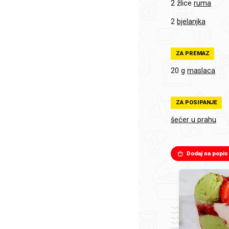
2 žlice
ruma
2
bjelanjka
ZA PREMAZ
20 g
maslaca
ZA POSIPANJE
šećer u prahu
Dodaj na popis