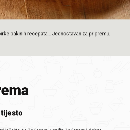
zbirke bakinih recepata… Jednostavan za pripremu,
rema
tijesto