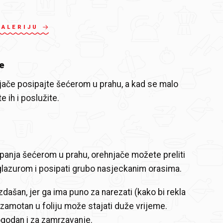
GALERIJU
e
ače posipajte šećerom u prahu, a kad se malo
e ih i poslužite.
anja šećerom u prahu, orehnjače možete preliti
lazurom i posipati grubo nasjeckanim orasima.
izdašan, jer ga ima puno za narezati (kako bi rekla
 zamotan u foliju može stajati duže vrijeme.
godan i za zamrzavanje.