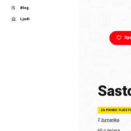
Blog
Ljudi
Sp
Sasto
ZA PRHKO TIJEST
2
žumanjka
60 g
šećera