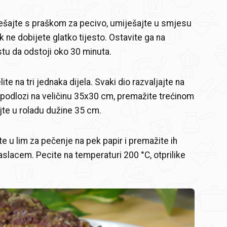
ešajte s praškom za pecivo, umiješajte u smjesu
k ne dobijete glatko tijesto. Ostavite ga na
u da odstoji oko 30 minuta.
lite na tri jednaka dijela. Svaki dio razvaljajte na
podlozi na veličinu 35x30 cm, premažite trećinom
ijte u roladu dužine 35 cm.
te u lim za pečenje na pek papir i premažite ih
slacem. Pecite na temperaturi 200 °C, otprilike