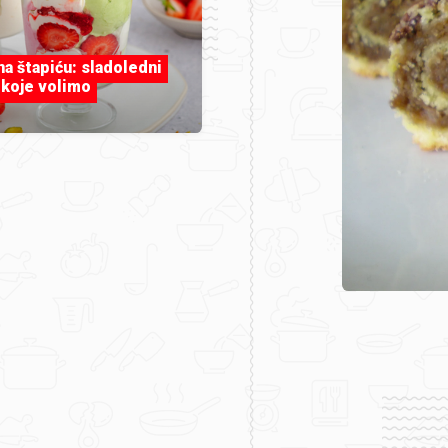
 na štapiću: sladoledni
 koje volimo