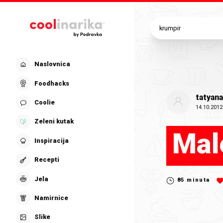
Preskoči na glavni sadržaj
Naslovnica
Foodhacks
tatyan
Coolie
14.10.2012
Zeleni kutak
Mal
Inspiracija
Recepti
Jela
85
minuta
Namirnice
Slike