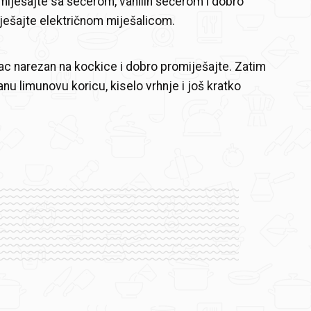
iješajte sa šećerom, vanilin šećerom i dobro
ješajte električnom miješalicom.
c narezan na kockice i dobro promiješajte. Zatim
nu limunovu koricu, kiselo vrhnje i još kratko