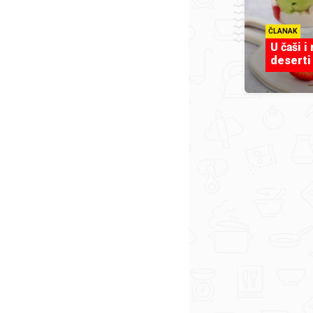
ČLANAK
U čaši i
deserti