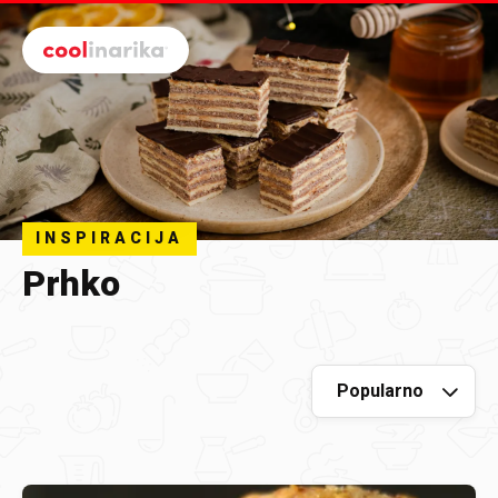
Preskoči na glavni sadržaj
INSPIRACIJA
Prhko