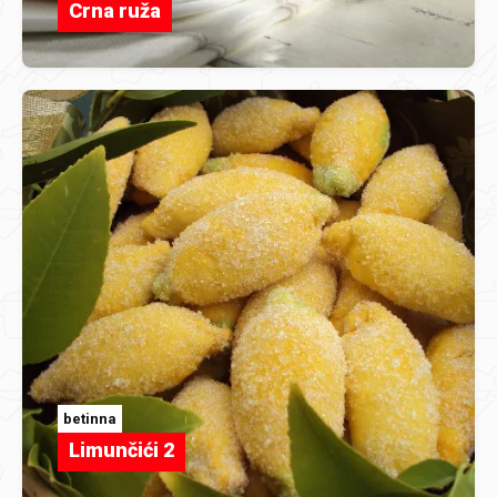
Crna ruža
betinna
Limunčići 2