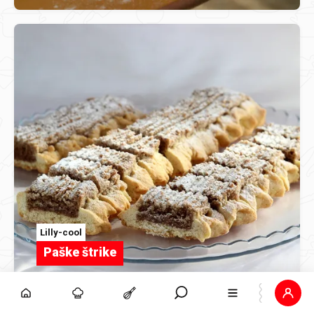
Lilly-cool
Paške štrike