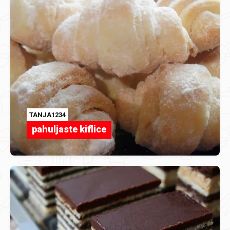
TANJA1234
pahuljaste kiflice