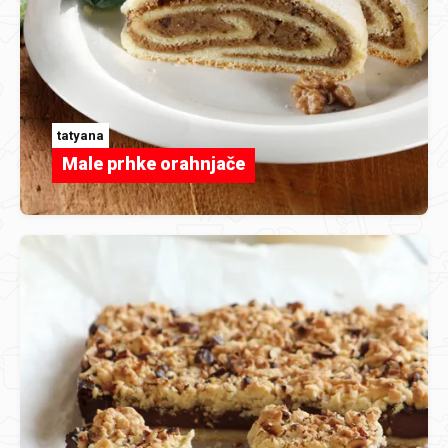
tatyana
Male prhke orahnjače