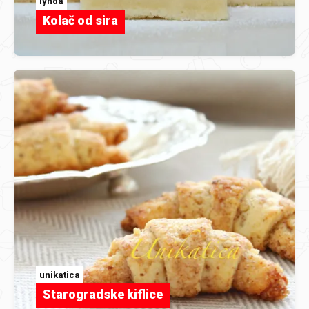
lynda
Kolač od sira
unikatica
Starogradske kiflice