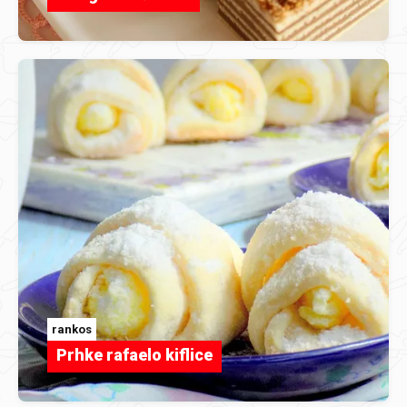
rankos
Prhke rafaelo kiflice