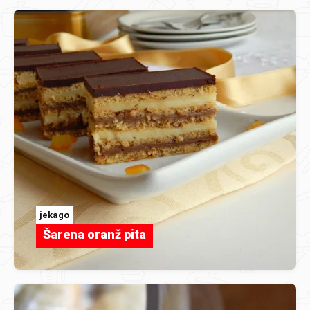
jekago
Šarena oranž pita