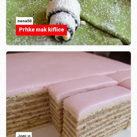
nena50
Prhke mak kiflice
Jogi-o