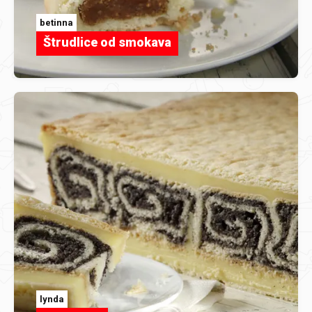
betinna
Štrudlice od smokava
lynda