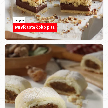
nelyca
Mrvičasta čoko pita