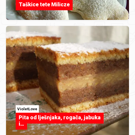
Taškice tete Milicze
VioletLove
Pita od lješnjaka, rogača, jabuka
i…