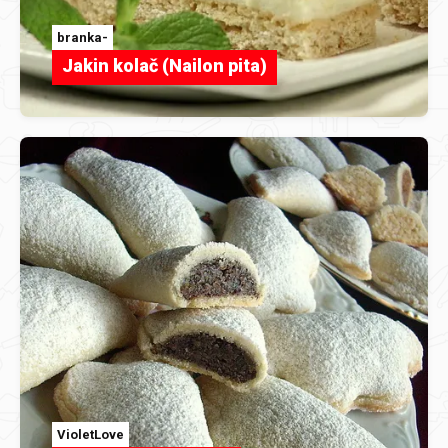
branka-
Jakin kolač (Nailon pita)
VioletLove