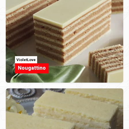
VioletLove
Nougattino