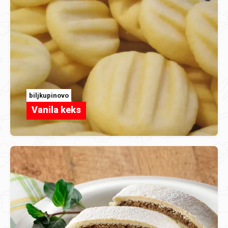
biljkupinovo
Vanila keks