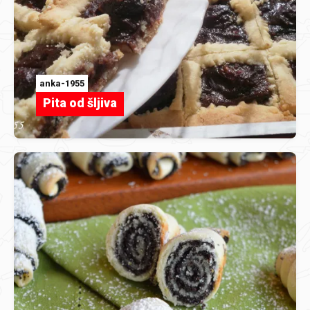
anka-1955
Pita od šljiva