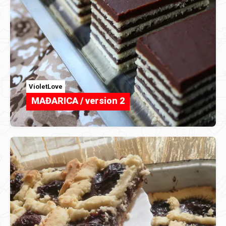
VioletLove
MAĐARICA / version 2