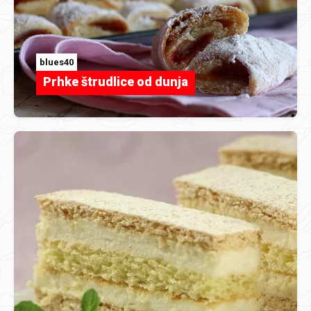
blues40
Prhke štrudlice od dunja