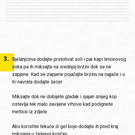
3
.
Bjelanjcima dodajte prstohvat soli i par kapi limonovog
soka pa ih miksajte na srednjoj brzini dok se ne
zapjene. Kad se zapjene pojačajte brzinu na najjače i u
tri navrata dodajte šećer.
Miksajte dok ne dobijete gladak i sjajan snijeg koji
ostavlja tek malo savijene vrhove kad podignete
metlice iz zdjele.
Ako koristite tekuće ili gel boje dodajte ih pred kraj
miksanja u željenoj količini.