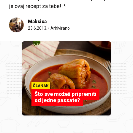
je ovaj recept za tebe! :*
Maksica
23.6.2013.
•
Arhivirano
ČLANAK
Što sve možeš pripremiti
od jedne passate?