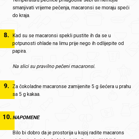
smanjivati vrijeme pečenja, macaronsi se moraju speći
do kraja.
8
.
Kad su se macaronsi spekli pustite ih da se u
potpunosti ohlade na limu prije nego ih odlijepite od
papira.
Na slici su pravilno pečeni macaronsi.
9
.
Za čokoladne macaronse zamijenite 5 g šećera u prahu
sa 5 g kakaa.
10
.
NAPOMENE
:
Bilo bi dobro da je prostorija u kojoj radite macarons