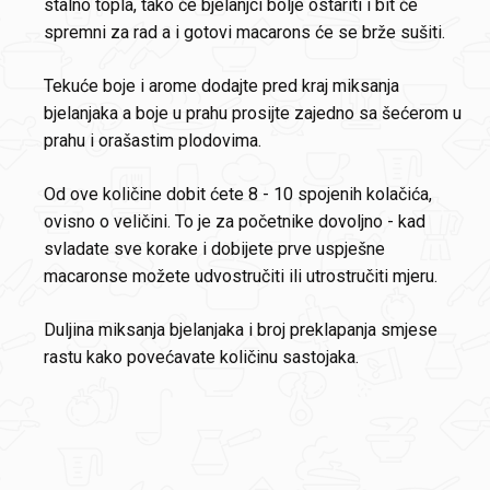
stalno topla, tako će bjelanjci bolje ostariti i bit će
spremni za rad a i gotovi macarons će se brže sušiti.
Tekuće boje i arome dodajte pred kraj miksanja
bjelanjaka a boje u prahu prosijte zajedno sa šećerom u
prahu i orašastim plodovima.
Od ove količine dobit ćete 8 - 10 spojenih kolačića,
ovisno o veličini. To je za početnike dovoljno - kad
svladate sve korake i dobijete prve uspješne
macaronse možete udvostručiti ili utrostručiti mjeru.
Duljina miksanja bjelanjaka i broj preklapanja smjese
rastu kako povećavate količinu sastojaka.