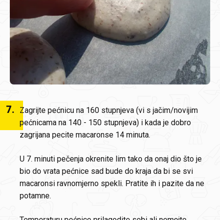
7
.
Zagrijte pećnicu na 160 stupnjeva (vi s jačim/novijim
pećnicama na 140 - 150 stupnjeva) i kada je dobro
zagrijana pecite macaronse 14 minuta.
U 7. minuti pečenja okrenite lim tako da onaj dio što je
bio do vrata pećnice sad bude do kraja da bi se svi
macaronsi ravnomjerno spekli. Pratite ih i pazite da ne
potamne.
Temperaturu pećnice prilagodite sebi ali nemojte