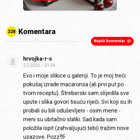
Komentara
328
Napiši komentar
hrvojka-r-s
2.5.2020.
21:04
Evo i moje slikice u galeriji. To je moj treći
pokušaj izrade macaronsa (ali prvi put po
tvom receptu). Štreberski sam slijedila sve
upute i slika govori tisuću riječi. Svi koji su ih
probali su bili oduševljeni - osim mene -
meni su ubitačno slatki. Sad kada sam
položila ispit (zahvaljujući tebi) tražim nove
uzazove. Pozz👋