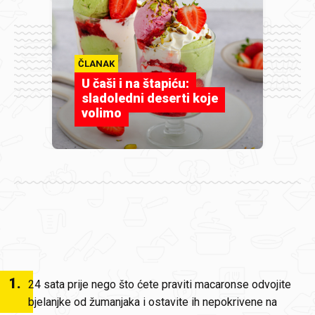
ČLANAK
U čaši i na štapiću:
sladoledni deserti koje
volimo
1
.
24 sata prije nego što ćete praviti macaronse odvojite
bjelanjke od žumanjaka i ostavite ih nepokrivene na