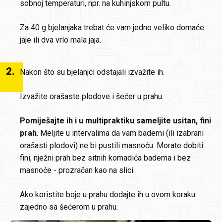
sobnoj temperaturi, npr. na kuhinjskom pultu.
Za 40 g bjelanjaka trebat će vam jedno veliko domaće
jaje ili dva vrlo mala jaja.
2
.
Nakon što su bjelanjci odstajali izvažite ih.
Izvažite orašaste plodove i šećer u prahu.
Pomiješajte ih i u multipraktiku sameljite
u
sitan, fini
prah
. Meljite u intervalima da vam bademi (ili izabrani
orašasti plodovi) ne bi pustili masnoću. Morate dobiti
fini, nježni prah bez sitnih komadića badema i bez
masnoće - prozračan kao na slici.
Ako koristite boje u prahu dodajte ih u ovom koraku
zajedno sa šećerom u prahu.