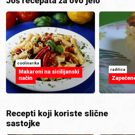
Još recepata za ovo jelo
coolinarika
radilica
Makaroni na sicilijanski
način
Zapečen
Recepti koji koriste slične
sastojke