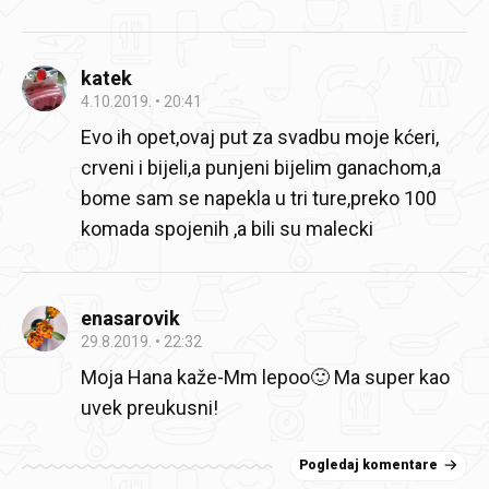
katek
4.10.2019.
20:41
Evo ih opet,ovaj put za svadbu moje kćeri,
crveni i bijeli,a punjeni bijelim ganachom,a
bome sam se napekla u tri ture,preko 100
komada spojenih ,a bili su malecki
enasarovik
29.8.2019.
22:32
Moja Hana kaže-Mm lepoo🙂 Ma super kao
uvek preukusni!
Pogledaj komentare