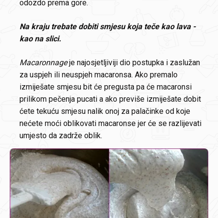
odozdo prema gore.
Na kraju trebate dobiti smjesu koja teče kao lava -
kao na slici.
Macaronnage
je najosjetljiviji dio postupka i zaslužan
za uspjeh ili neuspjeh macaronsa. Ako premalo
izmiješate smjesu bit će pregusta pa će macaronsi
prilikom pečenja pucati a ako previše izmiješate dobit
ćete tekuću smjesu nalik onoj za palačinke od koje
nećete moći oblikovati macaronse jer će se razlijevati
umjesto da zadrže oblik.