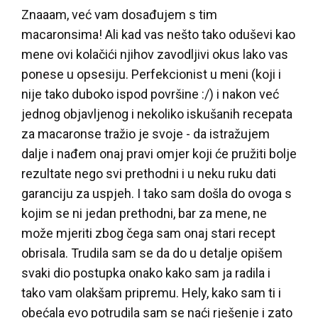
Znaaam, već vam dosađujem s tim
macaronsima! Ali kad vas nešto tako oduševi kao
mene ovi kolačići njihov zavodljivi okus lako vas
ponese u opsesiju. Perfekcionist u meni (koji i
nije tako duboko ispod površine :/) i nakon već
jednog objavljenog i nekoliko iskušanih recepata
za macaronse tražio je svoje - da istražujem
dalje i nađem onaj pravi omjer koji će pružiti bolje
rezultate nego svi prethodni i u neku ruku dati
garanciju za uspjeh. I tako sam došla do ovoga s
kojim se ni jedan prethodni, bar za mene, ne
može mjeriti zbog čega sam onaj stari recept
obrisala. Trudila sam se da do u detalje opišem
svaki dio postupka onako kako sam ja radila i
tako vam olakšam pripremu. Hely, kako sam ti i
obećala evo potrudila sam se naći rješenje i zato