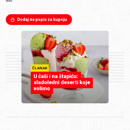
Dodaj na popis za kupnju
ČLANAK
U čaši i na štapiću:
sladoledni deserti koje
volimo