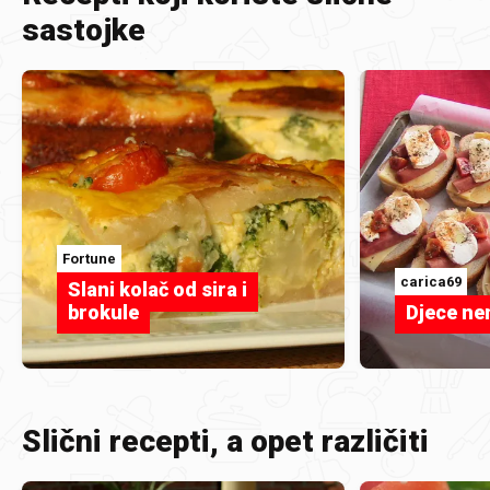
sastojke
Fortune
carica69
Slani kolač od sira i
brokule
Djece n
Slični recepti, a opet različiti