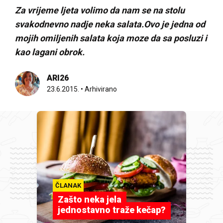
Za vrijeme ljeta volimo da nam se na stolu
svakodnevno nadje neka salata.Ovo je jedna od
mojih omiljenih salata koja moze da sa posluzi i
kao lagani obrok.
ARI26
23.6.2015.
•
Arhivirano
ČLANAK
Zašto neka jela
jednostavno traže kečap?