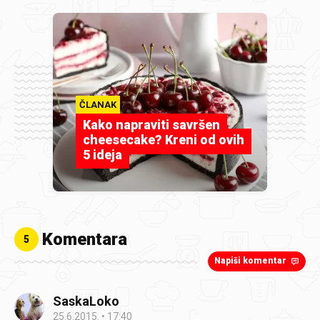
ČLANAK
Kako napraviti savršen
cheesecake? Kreni od ovih
5 ideja
Komentara
5
Napiši komentar
SaskaLoko
25.6.2015.
17:40