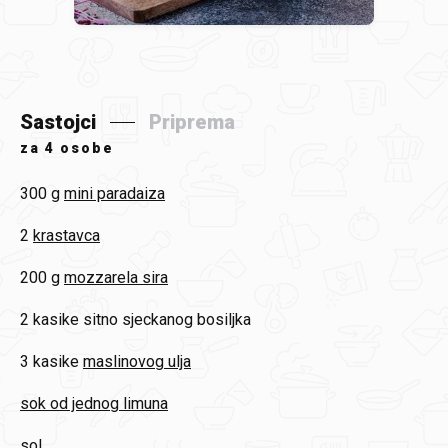
Sastojci
Priprema
za
4 osobe
300 g
mini paradaiza
2
krastavca
200 g
mozzarela sira
2 kasike
sitno sjeckanog bosiljka
3 kasike
maslinovog ulja
sok od jednog limuna
sol