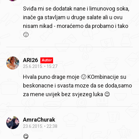
Sviđa mi se dodatak nane i limunovog soka,
inače ga stavljam u druge salate ali u ovu
nisam nikad - moraćemo da probamo i tako
🙂
ARI26
Autor
25.6.2015.
15:27
Hvala puno drage moje 🙂 KOmbinacije su
beskonacne i svasta moze da se doda,samo
za mene uvijek bez svjezeg luka 😉
AmraChurak
23.6.2015.
22:38
😋