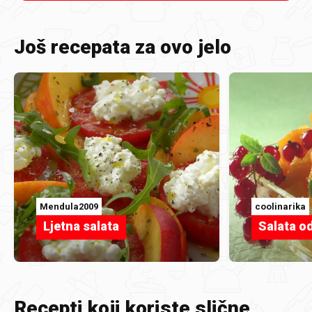
Još recepata za ovo jelo
Mendula2009
coolinarika
Ljetna salata
Salata od
Recepti koji koriste slične