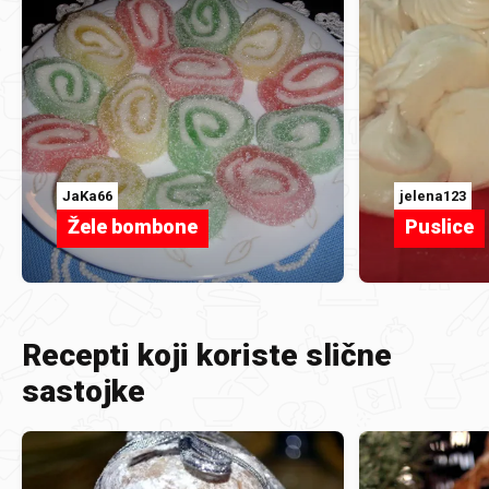
JaKa66
jelena123
Žele bombone
Puslice
Recepti koji koriste slične
sastojke