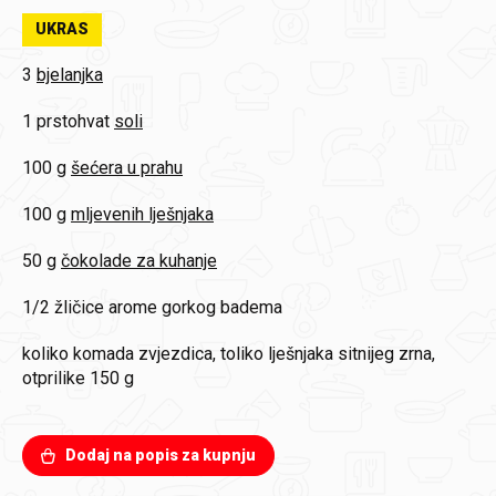
UKRAS
3
bjelanjka
1 prstohvat
soli
100 g
šećera u prahu
100 g
mljevenih lješnjaka
50 g
čokolade za kuhanje
1/2 žličice
arome gorkog badema
koliko komada zvjezdica, toliko lješnjaka sitnijeg zrna,
otprilike 150 g
Dodaj na popis za kupnju