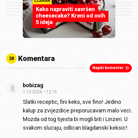
ČLANAK
Kako napraviti savršen
cheesecake? Kreni od ovih
5 ideja
Komentara
28
Napiši komentar
bobizag
1.12.2024.
12:16
Slatki receptic, fini keks, sve fino! Jedino
kalup za zvijezdice preporucavam malo veci.
Mozda od tog tijesta bi mogli biti i Linzeri. U
svakom slucaju, odlican blagdanski keksic!