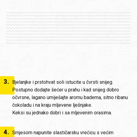
3
.
Bjelanjke i prstohvat soli istucite u čvrsti snijeg.
Postupno dodajte šećer u prahu i kad snijeg dobro
očvrsne, lagano umiješajte aromu badema, sitno ribanu
čokoladu i na kraju mljevene lješnjake.
Keksi su jednako dobri i sa mljevenim orasima.
4
.
Smjesom napunite slastičarsku vrećicu s većim