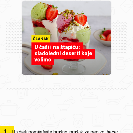
ČLANAK
U čaši i na štapiću:
sladoledni deserti koje
volimo
1
.
U zdjeli pomiješajte brašno, prašak za pecivo, šećer i