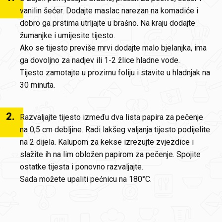
vanilin šećer. Dodajte maslac narezan na komadiće i
dobro ga prstima utrljajte u brašno. Na kraju dodajte
žumanjke i umijesite tijesto.
Ako se tijesto previše mrvi dodajte malo bjelanjka, ima
ga dovoljno za nadjev ili 1-2 žlice hladne vode.
Tijesto zamotajte u prozirnu foliju i stavite u hladnjak na
30 minuta.
2
.
Razvaljajte tijesto između dva lista papira za pečenje
na 0,5 cm debljine. Radi lakšeg valjanja tijesto podijelite
na 2 dijela. Kalupom za kekse izrezujte zvjezdice i
slažite ih na lim obložen papirom za pečenje. Spojite
ostatke tijesta i ponovno razvaljajte.
Sada možete upaliti pećnicu na 180°C.