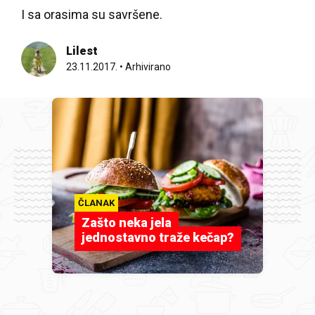
I sa orasima su savršene.
Lilest
23.11.2017.
•
Arhivirano
ČLANAK
Zašto neka jela
jednostavno traže kečap?