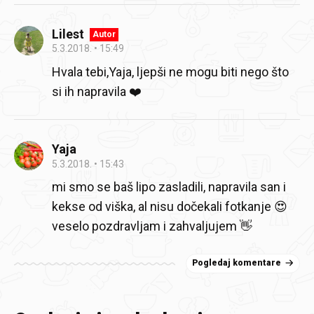
Lilest
Autor
5.3.2018.
15:49
Hvala tebi,Yaja, ljepši ne mogu biti nego što
si ih napravila ❤️
Yaja
5.3.2018.
15:43
mi smo se baš lipo zasladili, napravila san i
kekse od viška, al nisu dočekali fotkanje 😍
veselo pozdravljam i zahvaljujem 👋
Pogledaj komentare