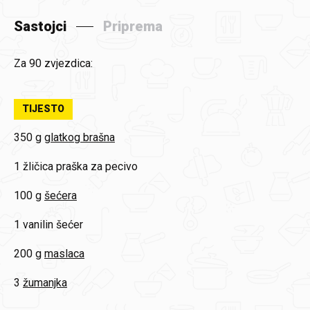
Sastojci
Priprema
Za 90 zvjezdica:
TIJESTO
350 g
glatkog brašna
1 žličica
praška za pecivo
100 g
šećera
1
vanilin šećer
200 g
maslaca
3
žumanjka