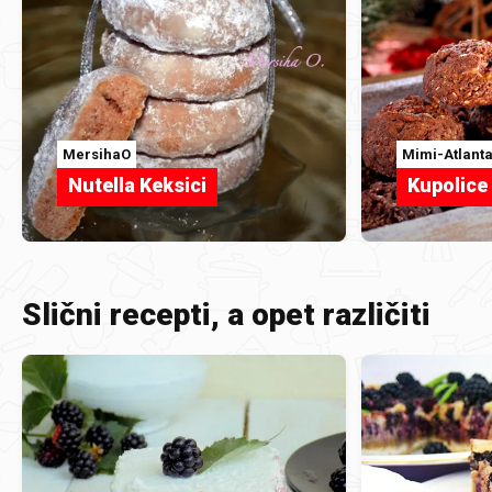
MersihaO
Mimi-Atlant
Nutella Keksici
Kupolice 
Slični recepti, a opet različiti