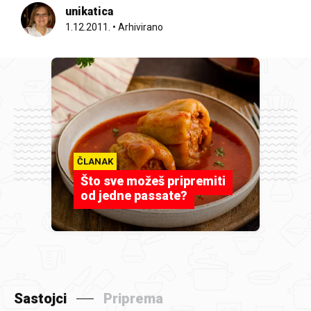
unikatica
1.12.2011.
•
Arhivirano
ČLANAK
Što sve možeš pripremiti
od jedne passate?
Sastojci
Priprema