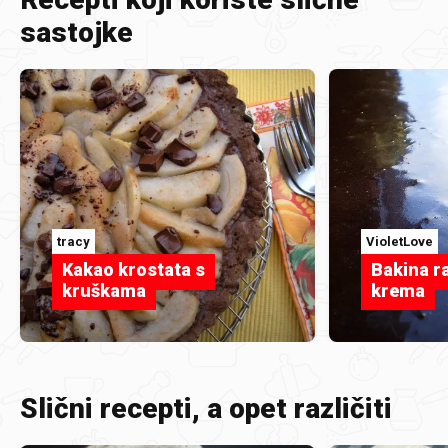
sastojke
tracy
VioletLove
Kakao krostata s
Bakina r
kruškama
krema
Slični recepti, a opet različiti