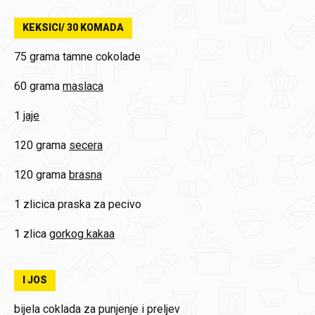
KEKSICI/ 30 KOMADA
75 grama
tamne cokolade
60 grama
maslaca
1
jaje
120 grama
secera
120 grama
brasna
1 zlicica
praska za pecivo
1 zlica
gorkog kakaa
I JOS
bijela coklada za punjenje i preljev