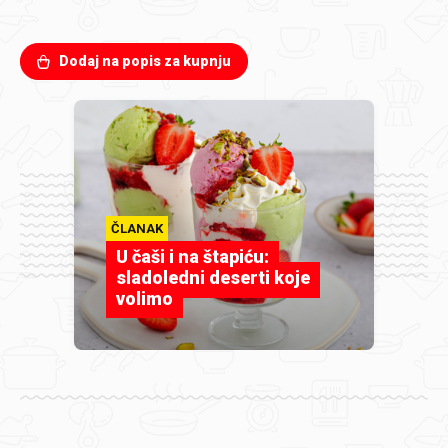
Dodaj na popis za kupnju
ČLANAK
U čaši i na štapiću:
sladoledni deserti koje
volimo