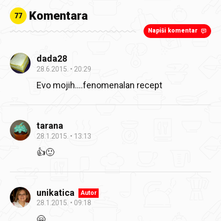
Komentara
77
Napiši komentar
dada28
28.6.2015.
20:29
Evo mojih....fenomenalan recept
tarana
28.1.2015.
13:13
👍🙂
unikatica
Autor
28.1.2015.
09:18
🤗