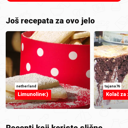
Još recepata za ovo jelo
netherland
tajana76
Limunoline:)
Kolač za
Recepti koji koriste slične