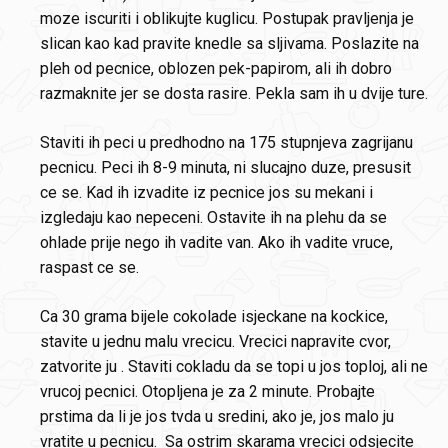
moze iscuriti i oblikujte kuglicu. Postupak pravljenja je
slican kao kad pravite knedle sa sljivama. Poslazite na
pleh od pecnice, oblozen pek-papirom, ali ih dobro
razmaknite jer se dosta rasire. Pekla sam ih u dvije ture.
Staviti ih peci u predhodno na 175 stupnjeva zagrijanu
pecnicu. Peci ih 8-9 minuta, ni slucajno duze, presusit
ce se. Kad ih izvadite iz pecnice jos su mekani i
izgledaju kao nepeceni. Ostavite ih na plehu da se
ohlade prije nego ih vadite van. Ako ih vadite vruce,
raspast ce se.
Ca 30 grama bijele cokolade isjeckane na kockice,
stavite u jednu malu vrecicu. Vrecici napravite cvor,
zatvorite ju . Staviti cokladu da se topi u jos toploj, ali ne
vrucoj pecnici. Otopljena je za 2 minute. Probajte
prstima da li je jos tvda u sredini, ako je, jos malo ju
vratite u pecnicu. Sa ostrim skarama vrecici odsjecite