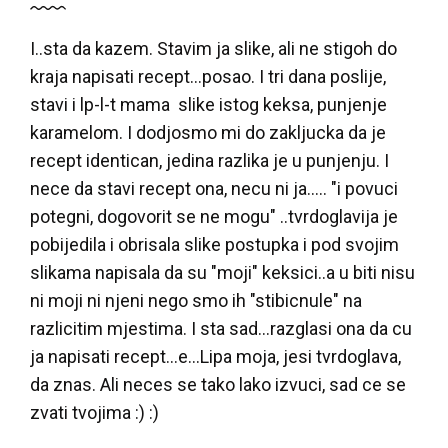
I..sta da kazem. Stavim ja slike, ali ne stigoh do
kraja napisati recept...posao. I tri dana poslije,
stavi i lp-l-t mama slike istog keksa, punjenje
karamelom. I dodjosmo mi do zakljucka da je
recept identican, jedina razlika je u punjenju. I
nece da stavi recept ona, necu ni ja..... "i povuci
potegni, dogovorit se ne mogu" ..tvrdoglavija je
pobijedila i obrisala slike postupka i pod svojim
slikama napisala da su "moji" keksici..a u biti nisu
ni moji ni njeni nego smo ih "stibicnule" na
razlicitim mjestima. I sta sad...razglasi ona da cu
ja napisati recept...e...Lipa moja, jesi tvrdoglava,
da znas. Ali neces se tako lako izvuci, sad ce se
zvati tvojima :) :)