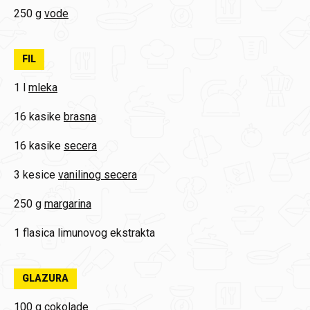
250 g
vode
FIL
1 l
mleka
16 kasike
brasna
16 kasike
secera
3 kesice
vanilinog secera
250 g
margarina
1 flasica
limunovog ekstrakta
GLAZURA
100 g
cokolade