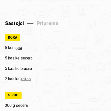
Sastojci
Priprema
KORA
5 kom
jaja
5 kasike
secera
5 kasike
brasna
2 kasike
kakao
SIRUP
300 g
secera