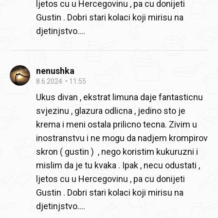
ljetos cu u Hercegovinu , pa cu donijeti
Gustin . Dobri stari kolaci koji mirisu na
djetinjstvo....
nenushka
8.6.2024.
11:55
Ukus divan , ekstrat limuna daje fantasticnu
svjezinu , glazura odlicna , jedino sto je
krema i meni ostala prilicno tecna. Zivim u
inostranstvu i ne mogu da nadjem krompirov
skron ( gustin ) , nego koristim kukuruzni i
mislim da je tu kvaka . Ipak , necu odustati ,
ljetos cu u Hercegovinu , pa cu donijeti
Gustin . Dobri stari kolaci koji mirisu na
djetinjstvo....