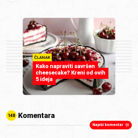
ČLANAK
Kako napraviti savršen
cheesecake? Kreni od ovih
5 ideja
Komentara
148
Napiši komentar