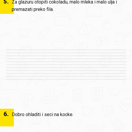
5
.
Za glazuru otopiti cokoladu, malo mleka i malo ulja i
premazati preko fila.
6
.
Dobro ohladiti i seci na kocke.