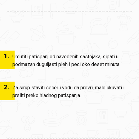
1
.
Umutiti patispanj od navedenih sastojaka, sipati u
podmazan duguljasti pleh i peci oko deset minuta.
2
.
Za sirup staviti secer i vodu da provri, malo ukuvati i
preliti preko hladnog patispanja.