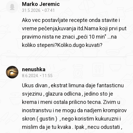
Marko Jeremic
31.5.2026.
07:41
Ako vec postavljate recepte onda stavite i
vreme pečenja,kuvanja itd.Nama koji prvi put
pravimo nista ne znaci ,,peći 10 min" ...na
koliko stepeni?Koliko.dugo kuvati?
nenushka
8.6.2024.
11:55
Ukus divan , ekstrat limuna daje fantasticnu
svjezinu , glazura odlicna , jedino sto je
krema i meni ostala prilicno tecna. Zivim u
inostranstvu i ne mogu da nadjem krompirov
skron ( gustin ) , nego koristim kukuruzni i
mislim da je tu kvaka . Ipak , necu odustati ,