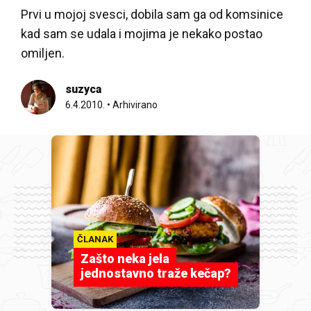
Prvi u mojoj svesci, dobila sam ga od komsinice
kad sam se udala i mojima je nekako postao
omiljen.
suzyca
6.4.2010.
•
Arhivirano
ČLANAK
Zašto neka jela
jednostavno traže kečap?