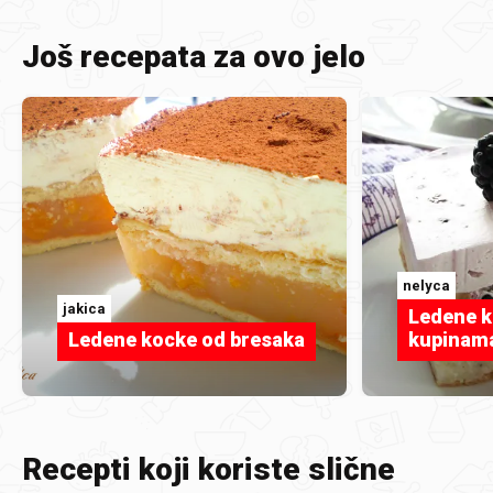
Još recepata za ovo jelo
nelyca
jakica
Ledene k
Ledene kocke od bresaka
kupinam
Recepti koji koriste slične