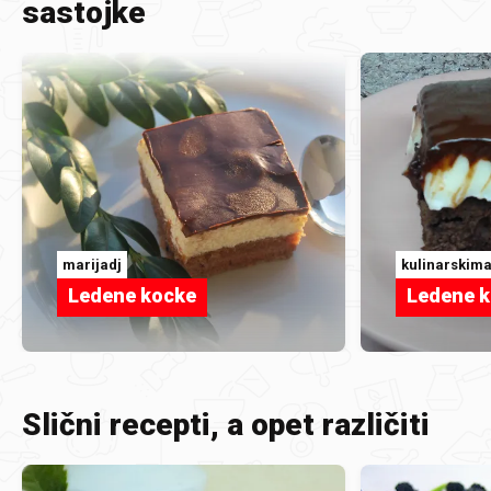
sastojke
marijadj
kulinarskim
Ledene kocke
Ledene 
Slični recepti, a opet različiti