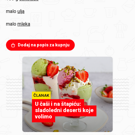
malo
ulja
malo
mleka
Dodaj na popis za kupnju
ČLANAK
U čaši i na štapiću:
sladoledni deserti koje
volimo