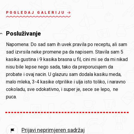
POGLEDAJ GALERIJU
Posluživanje
Napomena: Do sad sam ih uvek pravila po receptu, ali sam
sad izvrsila neke promene pa da napisem. Stavila sam 5
kasika gustina i 9 kasika brasna u fil, cini mi se da mi nikad
nisu bile lepse nego sada, tako da preporucujem da
probate i ovaj nacin. U glazuru sam dodala kasiku meda,
malo mleka, 3-4 kasike otprilike i ulja isto toliko, i naravno
cokoladu, sve odokativno, i super je, sece se lepo, ne
puca.
Prijavi neprimjeren sadržaj