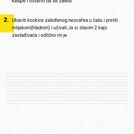
kalupe i ostaviti da se zaledi.
2
.
Ubaciti kockice zaleđenog nescafea u čašu i preliti
mlijekom(hladnim) i uživati.Ja si stavim 2 kapi
zaslađivača i odlično mi je.