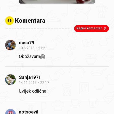
Komentara
46
Napiši komentar
dusa79
10.6.2016.
21:21
Obožavam🤗
Sanja1971
14.11.2015.
22:17
Uvijek odlična!
notsoevil