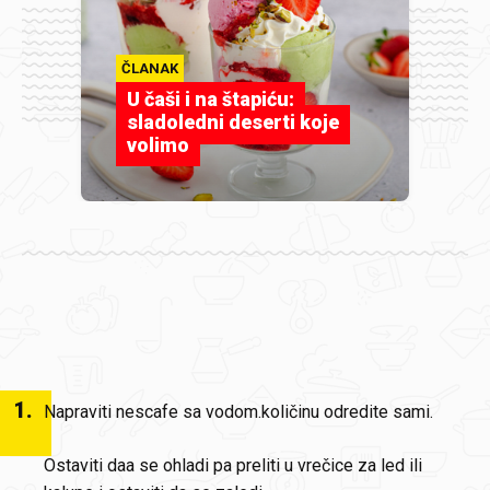
ČLANAK
U čaši i na štapiću:
sladoledni deserti koje
volimo
1
.
Napraviti nescafe sa vodom.količinu odredite sami.
Ostaviti daa se ohladi pa preliti u vrečice za led ili