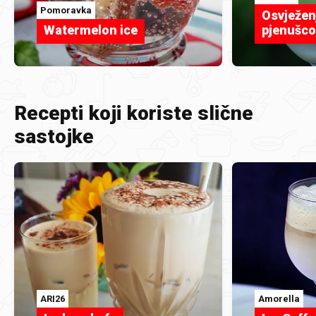
Pomoravka
Osvježenj
Watermelon ice
pjenušc
Recepti koji koriste slične
sastojke
ARI26
Amorella