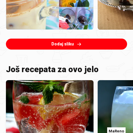
Dodaj sliku
Još recepata za ovo jelo
MaReno