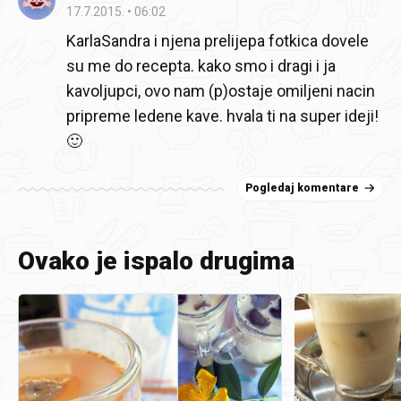
17.7.2015.
06:02
KarlaSandra i njena prelijepa fotkica dovele
su me do recepta. kako smo i dragi i ja
kavoljupci, ovo nam (p)ostaje omiljeni nacin
pripreme ledene kave. hvala ti na super ideji!
🙂
Pogledaj komentare
Ovako je ispalo drugima