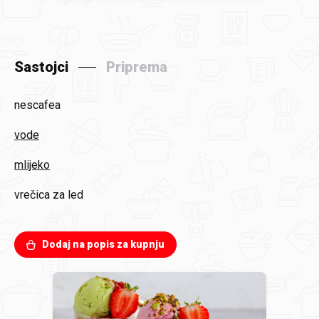
Sastojci
Priprema
nescafea
vode
mlijeko
vrečica za led
Dodaj na popis za kupnju