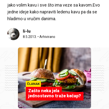
jako volim kavu i sve što ima veze sa kavom.Evo
jedne ideje kako napraviti ledenu kavu pa da se
hladimo u vručim danima.
li-lu
8.5.2013.
•
Arhivirano
ČLANAK
Zašto neka jela
jednostavno traže kečap?