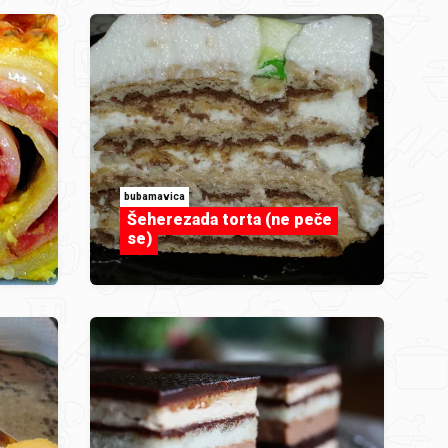
bubamavica
Šeherezada torta (ne peče
se)