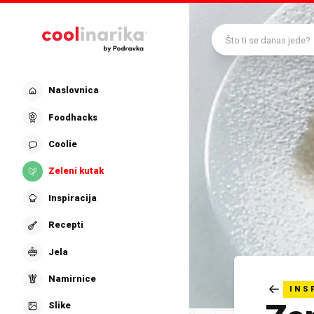
Preskoči na glavni sadržaj
Što ti se danas jede?
Naslovnica
Foodhacks
Coolie
Zeleni kutak
Inspiracija
Recepti
Jela
Namirnice
INS
Slike