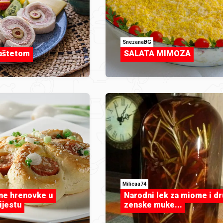
SnezanaBG
paštetom
SALATA MIMOZA
Milicaa74
ne hrenovke u
Narodni lek za miome i d
ijestu
zenske muke...