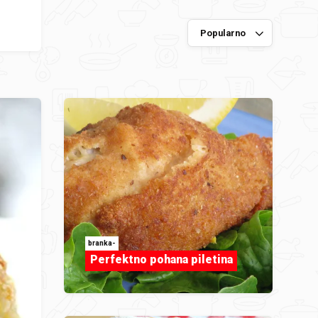
branka-
Perfektno pohana piletina