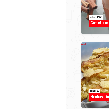
anka-1955
Cimet i me
sandra5
Hrskavi b