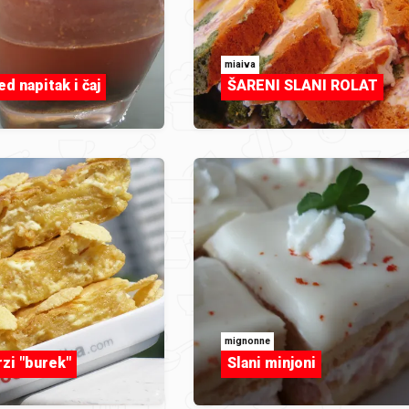
miaiva
d napitak i čaj
ŠARENI SLANI ROLAT
mignonne
rzi "burek"
Slani minjoni