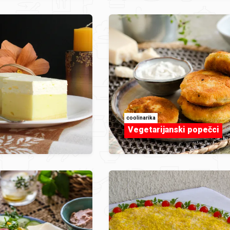
coolinarika
Vegetarijanski popečci