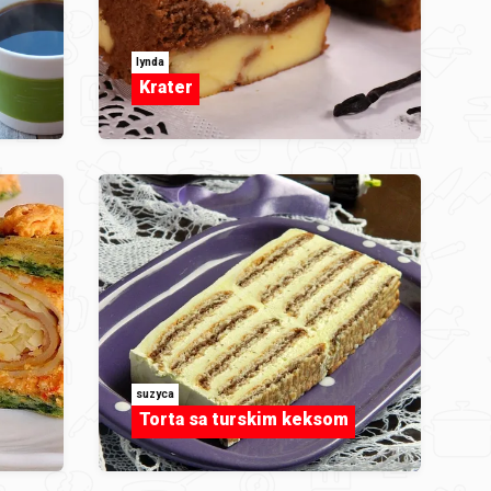
lynda
Krater
suzyca
Torta sa turskim keksom