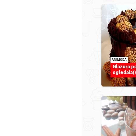
ANIMODA
Glazura p
ogledala(