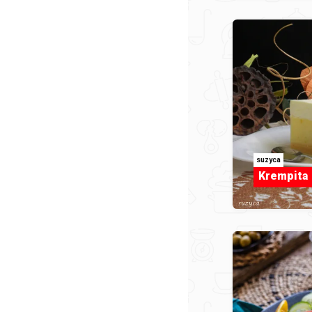
suzyca
Krempita