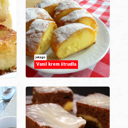
jekago
Vanil krem štrudla