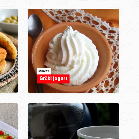
Milicza
Grčki jogurt