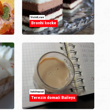
VioletLove
Bronhi kocke
hatshepsut
Terezin domaći Baileys