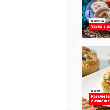
coolinarika
Savici s 
zocacro
Rascvjeta
dizanom t