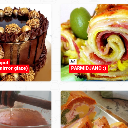
Jafi
oput
mirror glaze)
PARMIDJANO :)