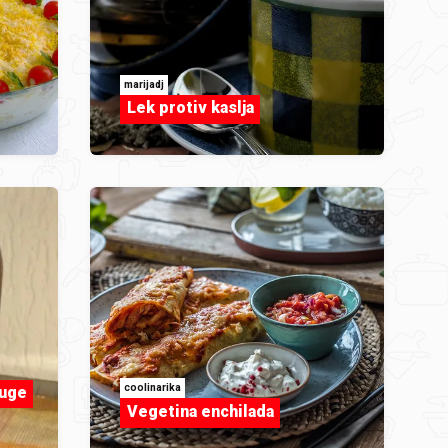
marijadj
Lek protiv kaslja
coolinarika
ruge
Vegetina enchilada