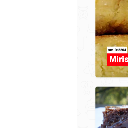
smile2204
Miris