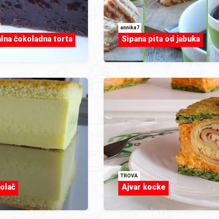
annika7
na čokoladna torta
Sipana pita od jabuka
TROVA
olač
Ajvar kocke