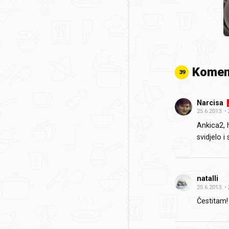
Komen
39
Narcisa
25.6.2013.
Ankica2, 
svidjelo i 
natalli
25.6.2013.
Čestitam!