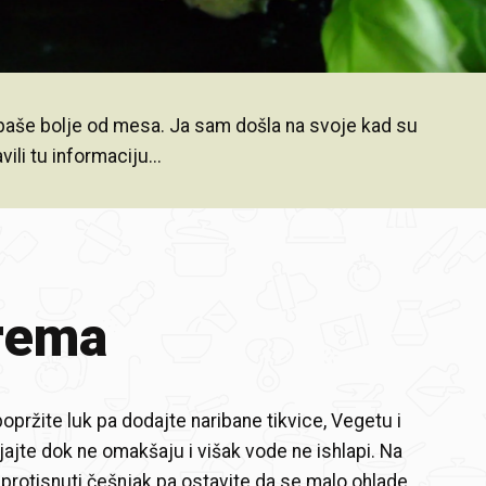
 paše bolje od mesa. Ja sam došla na svoje kad su
li tu informaciju...
rema
opržite luk pa dodajte naribane tikvice, Vegetu i
rjajte dok ne omakšaju i višak vode ne ishlapi. Na
 protisnuti češnjak pa ostavite da se malo ohlade.