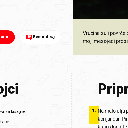
Vrućine su i povrće
remi
Komentiraj
39
moji mesojedi probavi
jci
Prip
1
.
Na malo ulja p
tova za lasagne
korijandar. Pi
ikvice
kraju dodajte