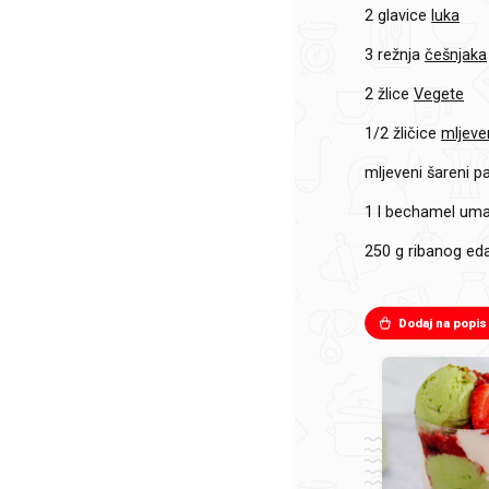
2 glavice
luka
3 režnja
češnjaka
2 žlice
Vegete
1/2 žličice
mljeve
mljeveni šareni p
1 l
bechamel um
250 g
ribanog e
Dodaj na popis