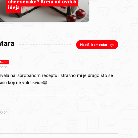
cheesecake? Kreni od ovih 5
ideja
tara
Napiši komentar
Autor
22:35
hvala na isprobanom receptu i strašno mi je drago što se
sinu koji ne voli tikvice😁.
22:29