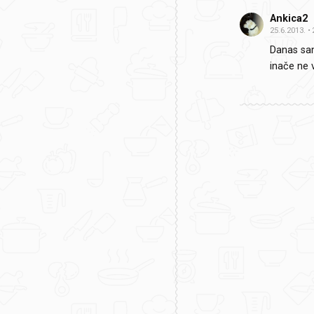
Ankica2
25.6.2013.
Danas sam 
inače ne v