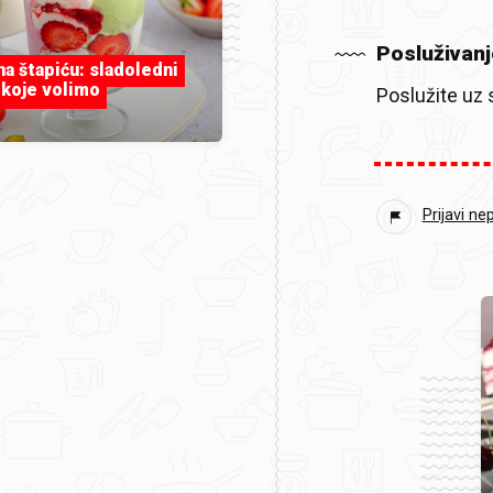
Posluživanj
 na štapiću: sladoledni
 koje volimo
Poslužite uz 
Prijavi ne