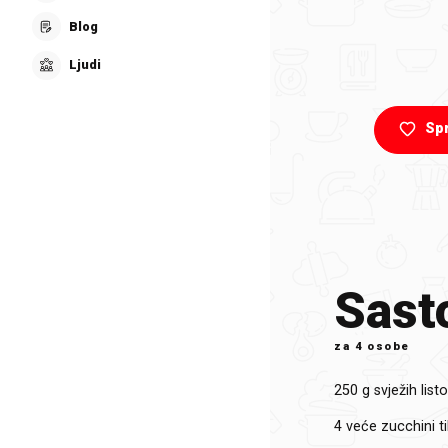
Blog
Ljudi
Sp
Sasto
za
4 osobe
250 g
svježih lis
4 veće
zucchini t