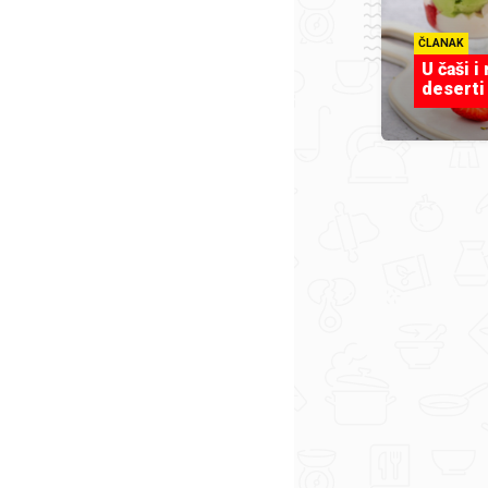
ČLANAK
U čaši i
deserti