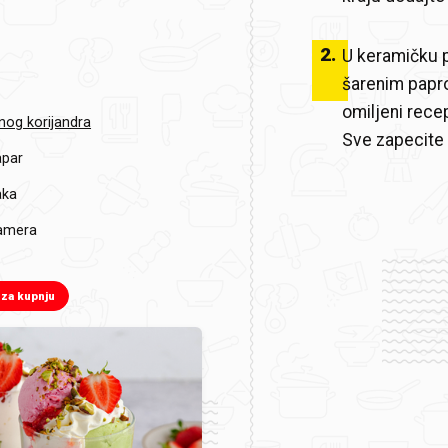
2
.
U keramičku p
šarenim papr
omiljeni recep
nog korijandra
Sve zapecite
apar
aka
damera
 za kupnju