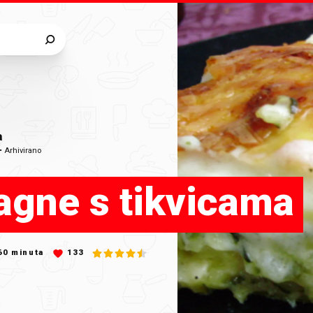
a
•
Arhivirano
agne s tikvicama
60
minuta
133