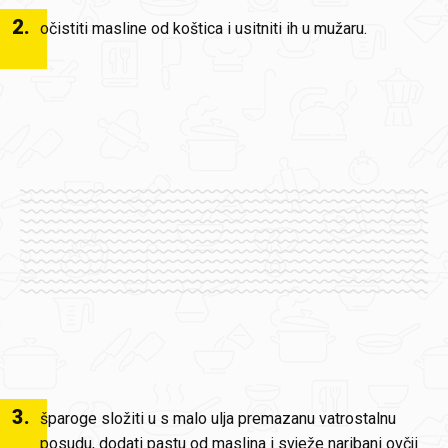
2
.
očistiti masline od koštica i usitniti ih u mužaru.
3
.
šparoge složiti u s malo ulja premazanu vatrostalnu
posudu, dodati pastu od maslina i svježe naribani ovčji