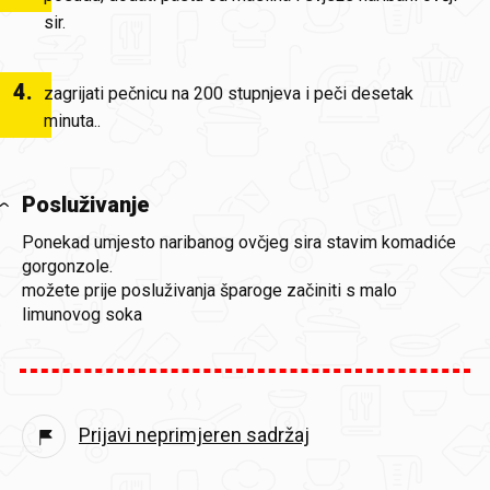
sir.
4
.
zagrijati pečnicu na 200 stupnjeva i peči desetak
minuta..
Posluživanje
Ponekad umjesto naribanog ovčjeg sira stavim komadiće
gorgonzole.
možete prije posluživanja šparoge začiniti s malo
limunovog soka
Prijavi neprimjeren sadržaj