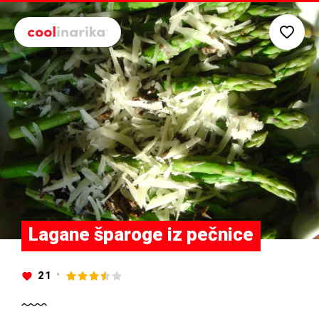
Preskoči na glavni sadržaj
Lagane šparoge iz pečnice
21