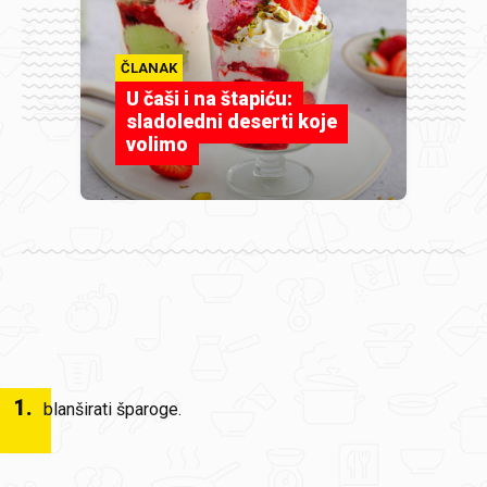
ČLANAK
U čaši i na štapiću:
sladoledni deserti koje
volimo
1
.
blanširati šparoge.