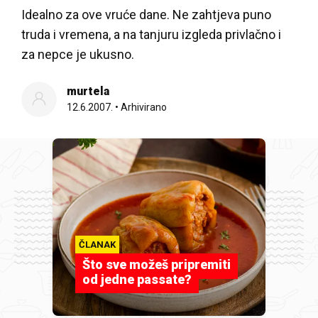
Idealno za ove vruće dane. Ne zahtjeva puno
truda i vremena, a na tanjuru izgleda privlačno i
za nepce je ukusno.
murtela
12.6.2007.
•
Arhivirano
ČLANAK
Što sve možeš pripremiti
od jedne passate?