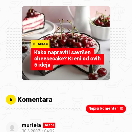
ČLANAK
Kako napraviti savršen
cheesecake? Kreni od ovih
5 ideja
Komentara
6
Napiši komentar
murtela
Autor
30.6.2007.
04:02