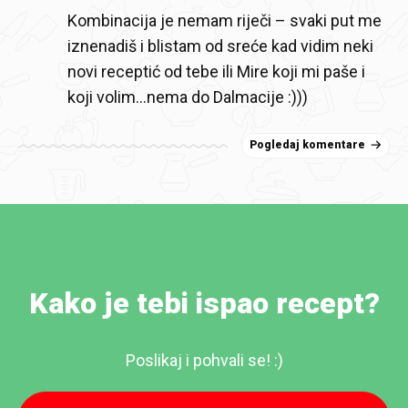
Kombinacija je nemam riječi – svaki put me
iznenadiš i blistam od sreće kad vidim neki
novi receptić od tebe ili Mire koji mi paše i
koji volim…nema do Dalmacije :)))
Pogledaj komentare
Kako je tebi ispao recept?
Poslikaj i pohvali se! :)