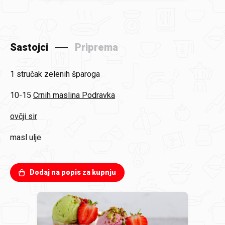
Sastojci
Priprema
1 stručak
zelenih šparoga
10-15
Crnih maslina Podravka
ovčji sir
masl ulje
Dodaj na popis za kupnju