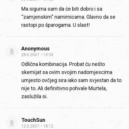
Ma sigurna sam da će biti dobro i sa
“zamjenskim” namirnicama. Glavno da se
rastopi po šparogama. U slast!
Anonymous
28.6.2007.
14:54
Odlična kombinacija. Probat ću nešto
skemijat sa ovim svojim nadomjescima
umjesto ovčjeg sira iako sam svjestan da to
nije to. Ali definitivno pohvale Murtela,
zaslužila si.
TouchSun
12.6.2007.
18:12