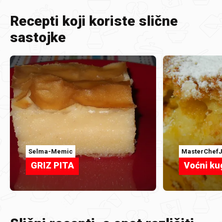
Recepti koji koriste slične
sastojke
Selma-Memic
MasterChef
GRIZ PITA
Voćni ku