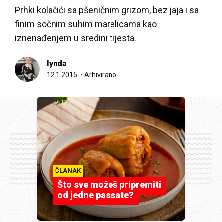
Prhki kolačići sa pšeničnim grizom, bez jaja i sa
finim sočnim suhim marelicama kao
iznenađenjem u sredini tijesta.
lynda
12.1.2015.
•
Arhivirano
ČLANAK
Što sve možeš pripremiti
od jedne passate?