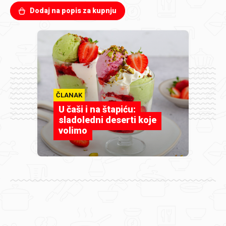
Dodaj na popis za kupnju
ČLANAK
U čaši i na štapiću:
sladoledni deserti koje
volimo