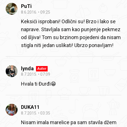
PuTi
8.6.2016.
09:25
Keksići isprobani! Odlični su! Brzo i lako se
naprave. Stavljala sam kao punjenje pekmez
od šljiva! Tom su brzinom pojedeni da nisam
stigla niti jedan uslikati! Ubrzo ponavljam!
lynda
Autor
8.7.2015.
07:09
Hvala ti Đurđi😁
DUKA11
8.7.2015.
03:35
Nisam imala marelice pa sam stavila džem