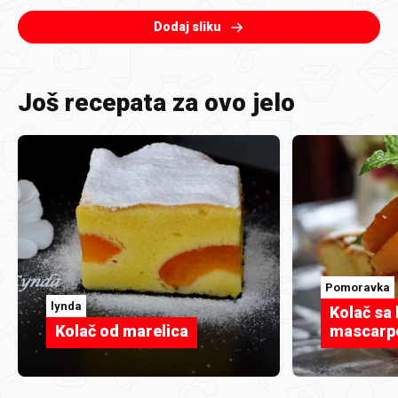
Dodaj sliku
Još recepata za ovo jelo
Pomoravka
lynda
Kolač sa 
Kolač od marelica
mascarp