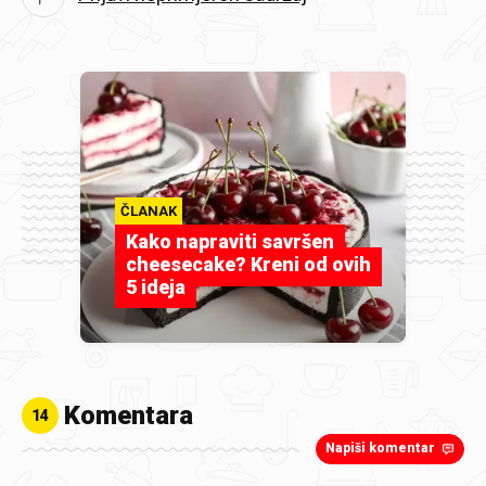
ČLANAK
Kako napraviti savršen
cheesecake? Kreni od ovih
5 ideja
Komentara
14
Napiši komentar