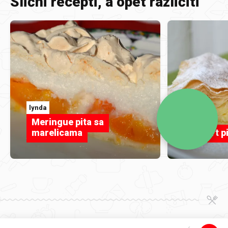
Slični recepti, a opet različiti
lynda
lynda
Meringue pita sa
marelicama
Jogurt p