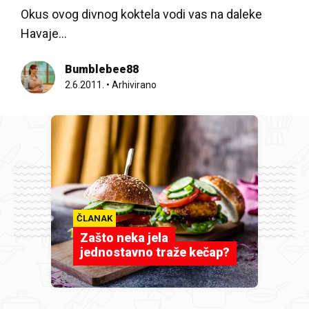
Okus ovog divnog koktela vodi vas na daleke
Havaje...
Bumblebee88
2.6.2011.
•
Arhivirano
ČLANAK
Zašto neka jela
jednostavno traže kečap?