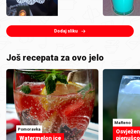
Dodaj sliku
Još recepata za ovo jelo
MaReno
Pomoravka
Osvježenj
Watermelon ice
pjenušc