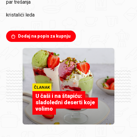
par trešanja
kristalići leda
Dodaj na popis za kupnju
ČLANAK
U čaši i na štapiću:
sladoledni deserti koje
volimo