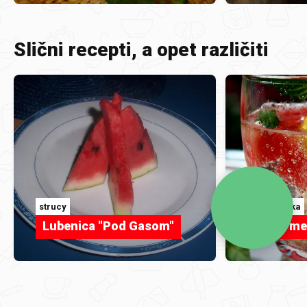
Slični recepti, a opet različiti
strucy
Pomoravka
Lubenica "Pod Gasom"
Watermel