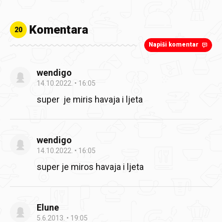
Komentara
20
Napiši komentar
wendigo
14.10.2022.
16:05
super je miris havaja i ljeta
wendigo
14.10.2022.
16:05
super je miros havaja i ljeta
Elune
5.6.2013.
19:05