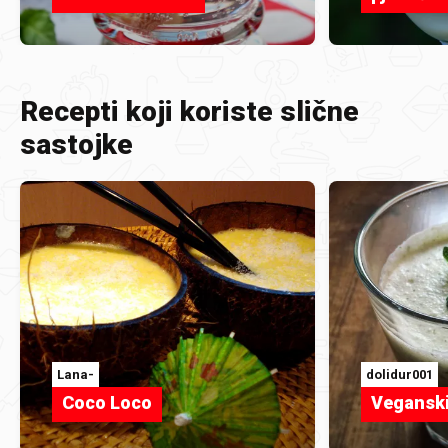
Recepti koji koriste slične
sastojke
Lana-
dolidur001
Coco Loco
Veganski