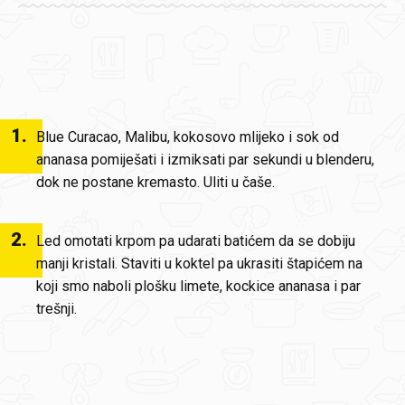
1
.
Blue Curacao, Malibu, kokosovo mlijeko i sok od
ananasa pomiješati i izmiksati par sekundi u blenderu,
dok ne postane kremasto. Uliti u čaše.
2
.
Led omotati krpom pa udarati batićem da se dobiju
manji kristali. Staviti u koktel pa ukrasiti štapićem na
koji smo naboli plošku limete, kockice ananasa i par
trešnji.