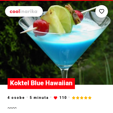
Preskoči na glavni sadržaj
Koktel Blue Hawaiian
4 osobe
5
minuta
110