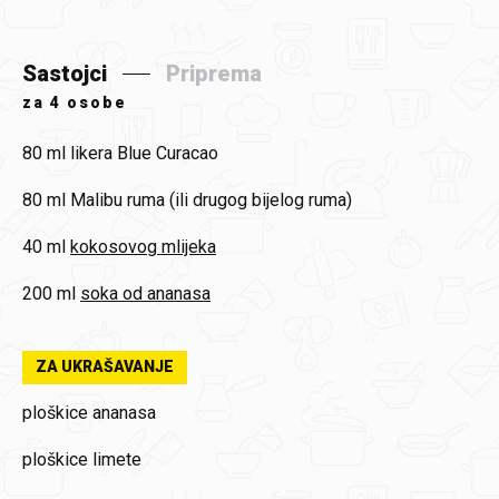
Sastojci
Priprema
za
4 osobe
80 ml
likera Blue Curacao
80 ml
Malibu ruma (ili drugog bijelog ruma)
40 ml
kokosovog mlijeka
200 ml
soka od ananasa
ZA UKRAŠAVANJE
ploškice ananasa
ploškice limete