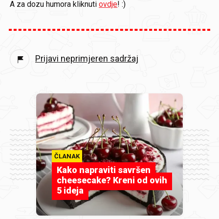
A za dozu humora kliknuti
ovdje
! :)
Prijavi neprimjeren sadržaj
ČLANAK
Kako napraviti savršen
cheesecake? Kreni od ovih
5 ideja